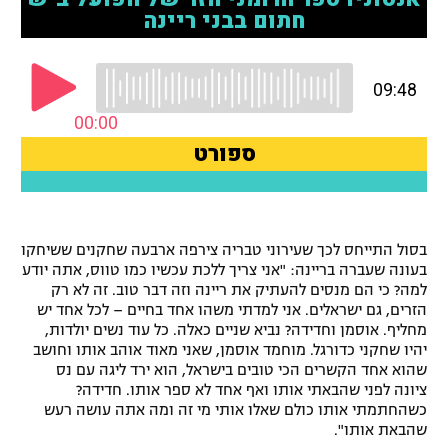
רשיון להקרנה פומבית לבית עסק
הצטרפות לחבילת הערוצים
לוח דרושים – ג'ובנט
תגיות
המגזין
בסול התייחס לכך שעירוני טבריה צירפה ארבעה שחקנים ששיחקו
בעונה שעברה בריינה: "אני צריך ללכת עכשיו כמו טווס, אתה יודע
למה? כי הם מנסים להעתיק את ריינה וזה דבר טוב. זה לא רק
הזרים, גם ישראלים. אני למדתי משהו אחד בחיים – לכל אחד יש
מחליף. אוסמן וחדידה? נביא שניים כאלה. כל עוד נשים יולדות,
יהיו שחקני כדורגל. מוחמד אוסמן, שאני מאוד אוהב אותו וחושב
שהוא אחד הקשרים הכי טובים בישראל, הוא ירד ליגה עם נס
ציונה לפני שהבאתי אותו ואף אחד לא ספר אותו. חדידה?
כשהחתמתי אותו כולם שאלו אותי מי זה ומה אתה עושה רעש
שהבאת אותו".