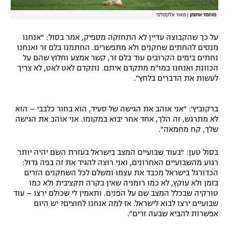
מוחמד אוסמן
|
מאור אלקסלסי
על כך שהקבוצה עדיין לא התחזקה מספיק, אמר בסול: "אנחנו
מנסים להחתים שחקנים ולא מתפשרים. החתמנו בלם זר ואנחנו
נחתים בימים הקרובים עוד בלם זר, קשר אמצע וחלוץ שהם על
הכוונת ואנחנו במו"מ מתקדם איתם. נתקדם לאט לאט, לא צריך
לעשות את הדברים בלחץ".
ברקוביץ': "אני אוהב את הגישה של סעיד, הוא בחור כלבבי – הוא
לא מתרגש, זה הלך, אחד אחר יבוא במקומו. אני אוהב את הגישה
שלך, קח מחמאה".
בסול טען: "בעוד שבועיים המצב בישראל בעזרת השם יהיה יותר
רגוע מהשבועיים האחרונים, ואני רוצה להגיד את זה בפה גדול:
הכדורגל בישראל מכבד את עצמו ומשלם לכל השחקנים הזרים
בזמן ולא עוקץ, לא כמו רומניה שאין בקרה תקציבית ולא כמו
טורקיה שבכלל המצב שם על הפנים. ותאמין לי שכולם ירצו – עוד
שבועיים ירצו לבוא לישראל. אז למה אנחנו לחוצים? יש היום
אפשרות להביא שבעה זרים".