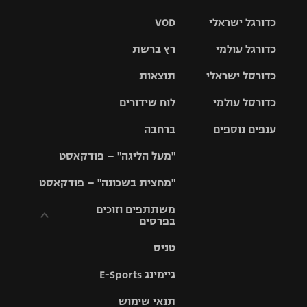
כדורגל ישראלי
VOD
כדורגל עולמי
רץ ברשת
ליגת העל
כדורסל ישראלי
תוצאות
ליגת
ליגה לאומית
האלופות
כדורסל עולמי
לוח שידורים
ליגת ווינר
סל
גביע הטוטו
ענפים נוספים
ברחבה
ליגה
NBA
אירופית
"מעל הליגה" – פודקאסט
ליגה לאומית
ליגיונרים
טניס
יורוליג
ליגה אנגלית
"מחצית בשכונה" – פודקאסט
כדורסל נשים
גביע המדינה
כדוריד
יורוקאפ
ליגה גרמנית
משתתפים וזוכים
בפרסים
מכבי תל
נבחרת
כדורעף
אביב
ישראל
ליגה
טניס
ספרדית
תקנון משתתפים
שחייה
הפועל חולון
מכבי חיפה
וזוכים בפרסים
גיימינג E-Sports
ליגה
איטלקית
ג'ודו
הפועל
בית"ר
תנאי שימוש
תקנון עבור פעילות