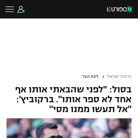
כדורגל ישראלי
ליגת העל
כדורגל עולמי
/
כדורגל ישראלי
ליגת העל
ליגה לאומית
בסול: "לפני שהבאתי אותו אף
ליגת האלופות
כדורסל ישראלי
אחד לא ספר אותו". ברקוביץ':
גביע הטוטו
"אל תעשו ממנו מסי"
ליגה אירופית
ליגת ווינר סל
ליגיונרים
כדורסל עולמי
ליגה אנגלית
ליגה לאומית
גביע המדינה
NBA
ליגה גרמנית
ענפים נוספים