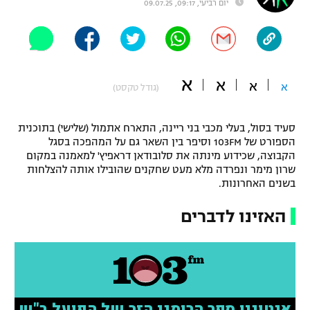
יום רביעי, 09:17, 09.07.25
"מחצית בשכונה" – פודקאסט
אופניים
ספורט מוטורי
משתתפים וזוכים בפרסים
א
א
א
א
(גודל טקסט)
כדורמים
תקנון משתתפים וזוכים בפרסים
טניס
פוטבול אמריקאי NFL
סעיד בסול, בעלי מכבי בני ריינה, התארח אתמול (שלישי) בתוכנית
תקנון עבור פעילות אלקטרה
הספורט של 103FM וסיפר בין השאר גם על המהפכה בסגל
הקבוצה, שכידוע מינתה את סלובודאן דראפיץ' למאמנה במקום
גיימינג E-Sports
בייסבול MLB
שרון מימר ונפרדה מלא מעט שחקנים שהובילו אותה להצלחות
תקנון עבור פעילות ספורט 1 – "מרלן"
בשנים האחרונות.
ספורט אתגרי ואקסטרים
תנאי שימוש
האזינו לדברים
אומנויות לחימה
מדיניות פרטיות
גיימינג E-Sports
תקנון פעילות ספורט 1