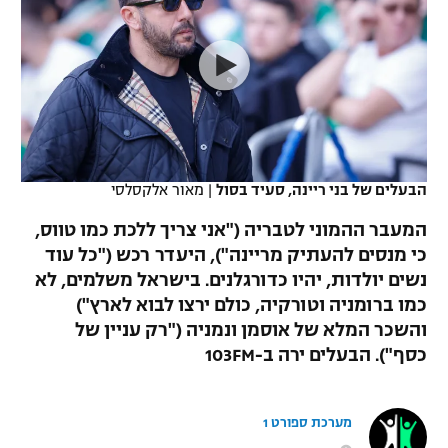
כדורסל נשים
נבחרת ישראל
יורוליג
ליגה ספרדית
טניס
VOD
מכבי תל אביב
מכבי חיפה
יורוקאפ
ליגה איטלקית
כדוריד
הפועל חולון
בית"ר ירושלים
רץ ברשת
ליגה צרפתית
כדורעף
הפועל ירושלים
מכבי תל אביב
ליגה הולנדית
הבעלים של בני ריינה, סעיד בסול
|
מאור אלקסלסי
שחייה
תוצאות
דני אבדיה
הפועל תל אביב
המעבר ההמוני לטבריה ("אני צריך ללכת כמו טווס,
ליגה טורקית
ג'ודו
כי מנסים להעתיק מריינה"), היעדר רכש ("כל עוד
הפועל חיפה
לוח שידורים
נשים יולדות, יהיו כדורגלנים. בישראל משלמים, לא
ליגה סינית
אגרוף
כמו ברומניה וטורקיה, כולם ירצו לבוא לארץ")
הפועל באר שבע
והשכר המלא של אוסמן ונמניה ("רק עניין של
ליגה ברזילאית
ברחבה
ספורט אולימפי
כסף"). הבעלים ירה ב-103FM
מכבי נתניה
ליגות נוספות
UFC
"מעל הליגה" – פודקאסט
בני יהודה
מערכת ספורט 1
היאבקות WWE