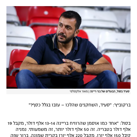
סעיד בסול, הבעלים של בני ריינה
|
מאור אלקסלסי
ברקוביץ': "סעיד, השחקנים שהלכו – עזבו בגלל כסף?"
בסול: "אחד כמו אוסמן שהרוויח בריינה 13-14 אלף דולר, מקבל 19
אלף דולר בטבריה. זה 50 אלף דולר יותר, זה משמעותי. נמניה
קיבל 150 אלף יורו, מקבל 220 אלף יורו בקרית שמונה. ברור שזה