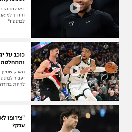
בארצות הברית
והדרך למיאמי
לבוסטון"
כוכב על י
וההחלטה ל
מארק שטיין ד
יעבור לבוסטו
להיות ברורה 
"צירופו לא
ענק?