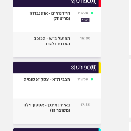
אופניים
עכשיו
היידנהיים - אוסנברוק
ספורט מוטורי
(פריצות)
ישיר
כדורמים
פוטבול אמריקאי NFL
16:00
הפועל ב"ש - הכוכב
בייסבול MLB
האדום בלגרד
ספורט אתגרי
ואקסטרים
אומנויות לחימה
גיימינג E-Sports
עכשיו
מכבי ת"א - צסק"א סופיה
17:35
באיירן מינכן - אסטון וילה
(מקוצר 15)