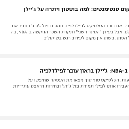
תל אביב
ליגה סינית
ם סנטימנטים: למה בוסטון ויתרה על ג'יילן
חיפה
ליגה ברזילאית
באר שבע
ליגות נוספות
ר את כוכב הסלטיקס לפילדלפיה תמורת פול ג'ורג' הותיר את
תניה
האוהדים בהלם. אבל בעידן "הסינר השני" ותקרת השכר הנוקשה ב-NBA, בה
הסנט, פשוט אין מקום לעירוב רגש בשיקולים
דה
לפילדלפיה
עות, הסלטיקס סוף סוף מצאו את העסקה שחיפשו על
בירו אותו לפילי תמורת פול ג'ורג' ובחירות דראפט עתידיות