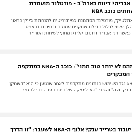
 אבדיה? דיווח בארה"ב - פורטלנד מועמדת
ים כוכב NBA
אתלטיק", פורטלנד מסתמנת כפייבוריטית להנחתת ג'יילן בראון
לך עשוי לכלול חבילת שחקנים עמוקה ובחירות דראפט
אשר דני אבדיה ודונובן קלינגן מחוץ לשיחות הטרייד
"אף אחד מהם לא יותר טוב ממני": כוכב ה-NBA במתקפה
 המבקרים
 יצא נגד השימוש בנתונים מתקדמים לאחר שנטען כי הוא "השחקן
 בקבוצה" והגיב: "האנליטיקה של היום נועדה כדי לפגוע
דני אבדיה יעבור בטרייד ענק? אלוף ה-NBA לשעבר: "זו הדרך