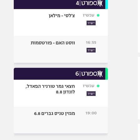
עכשיו
צ'לסי - מילאן
ישיר
16:55
ווסט האם - פורטסמות
ישיר
עכשיו
חצאי גמר טורניר הפאדל,
לונדון 8.8
ישיר
19:00
מגזין טניס גברים 6.8