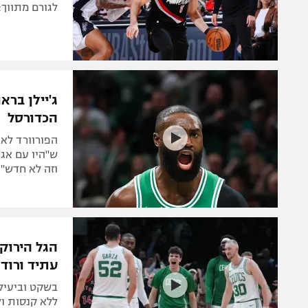
לגורם מתווך: 
ג'יילן בר
הכדורסל
הפורוורד לא 
ש"היו עם אג'
וזה לא חדש"
הגל הירוק
עתיד ורוד
בשקט וביעיל
ללא קנסות ול