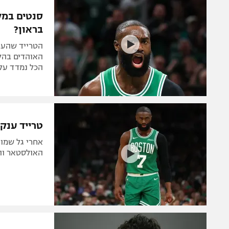
הפועל 
תקנון משתתפים וזוכים בפרסים
סנטים במקו
הפועל 
בראון?
תקנון עבור פעילות אלקטרה
הפועל 
תקנון עבור פעילות ספורט 1 – "מרלן"
הטרייד שהעבי
מכבי נ
טניס
הכל נמדד על 
בני יהו
גיימינג E-Sports
תנאי שימוש
טרייד ענק ב-NBA: ג'יילן בראון עובר 
מדיניות פרטיות
אחרי גל שמו
תקנון פעילות ספורט 1
האולסטאר והע
רשיון להקרנה פומבית לבית עסק
הצטרפות לחבילת הערוצים
לוח דרושים – ג'ובנט
תגיות
המגזין