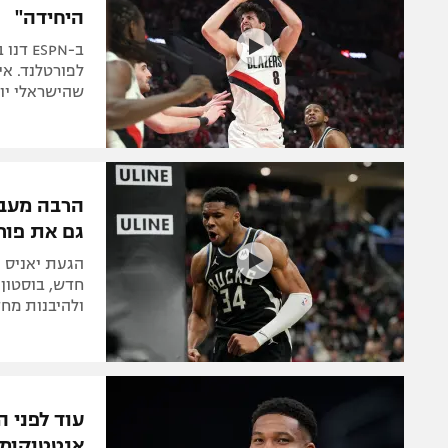
היחידה"
ב-ESPN
לפורטלנד. אי
שהישראלי יוע
הרבה מעבר
גם את פור
הגעת יאניס 
חדש, בוסטון 
ולהיבנות מח
עוד לפני ה
אנטטוקומפ