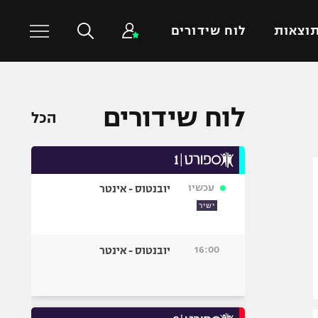
וצאות
לוח שידורים
כדורסל עולמי
ענפים נוספים
לוח שידורים
הכל
NBA
טניס
יורוליג
כדוריד
יורוקאפ
כדורעף
עכשיו
יובנטוס - אינטר
שחייה
ישיר
ג'ודו
אגרוף
16:00
יובנטוס - אינטר
ספורט אולימפי
UFC
היאבקות WWE