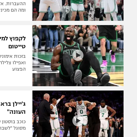
ההעברות. אז
ומה הם מכיני
לקפוץ למים
טייטום
בזכות אימוני
ואפילו צלילה
הפצוע
ג'יילן ברא
העונה"
כוכב בוסטון
מסוגל "לשבור