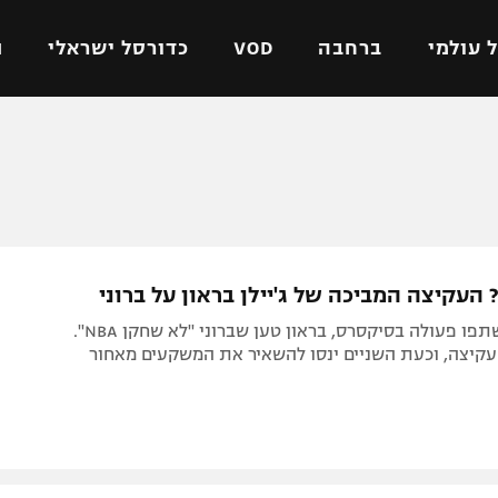
 עולמי
ברחבה
VOD
כדורסל ישראלי
ת
ל ישראלי
כדורגל עולמי
כדורסל ישראלי
על
ליגת האלופות
ליגת ווינר סל
אומית
ליגה אירופית
ליגה לאומית
וטו
ליגה אנגלית
כדורסל נשים
? העקיצה המביכה של ג'יילן בראון על ברוני
ים
ליגה גרמנית
מכבי תל אביב
עוד לפני שישתפו פעולה בסיקסרס, בראון טען שברוני "לא שחקן NBA".
מדינה
ליגה ספרדית
הפועל חולון
עקיצה, וכעת השניים ינסו להשאיר את המשקעים מאחור
ישראל
ליגה איטלקית
הפועל ירושלים
יפה
ליגה צרפתית
דני אבדיה
רושלים
ליגה הולנדית
ל אביב
ליגה טורקית