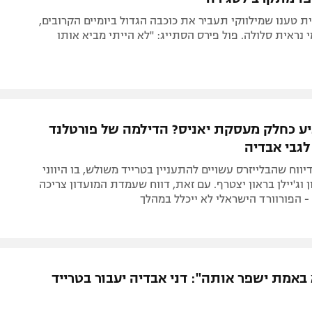
 טענו שמילווקי תעביר את כוכבה הגדול ביומיים הקרובים,
 נראית סלולה. פול פירס הסתייג: "לא הייתי מביא אותו
גיע כחלק מעסקת יאניס? הדילמה של פורטלנד
גבי אבדיה
יווח שהבלייזרס עשויים להתעניין בטרייד משולש, בו היווני
ן וג'יילן בראון יצטרף. עם זאת, דווח שעמדת המועדון צריכה
- הפורוורד הישראלי לא ייכלל במהלך
 באמת ישפר אותה": דני אבדיה יעבור בטרייד