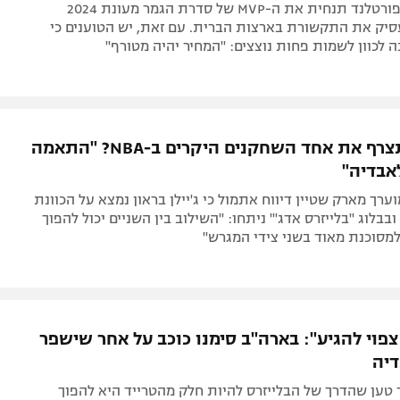
האפשרות שפורטלנד תנחית את ה-MVP של סדרת הגמר מעונת 2024
יק את התקשורת בארצות הברית. עם זאת, יש הטוענים כי
 לכוון לשמות פחות נוצצים: "המחיר יהיה מטורף"
פורטלנד תצרף את אחד השחקנים היקרים ב-NBA? "התאמה
אבדיה"
ערך מארק שטיין דיווח אתמול כי ג'יילן בראון נמצא על הכוונת
בבלוג "בלייזרס אדג'" ניתחו: "השילוב בין השניים יכול להפוך
מסוכנת מאוד בשני צידי המגרש"
צפוי להגיע": בארה"ב סימנו כוכב על אחר שישפר
דיה
טען שהדרך של הבלייזרס להיות חלק מהטרייד היא להפוך