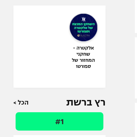
אלקטרה -
שחקני
המחזור של
ספורט1
רץ ברשת
הכל >
#1