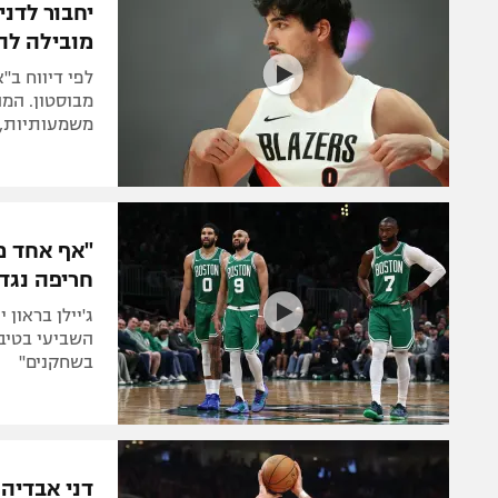
יחבור לדני
מובילה להחת
לפי דיווח ב"
מבוסטון. המה
משמעותיות, כ
חריפה נגד
ג'יילן בראון
השביעי בטיבו
בשחקנים"