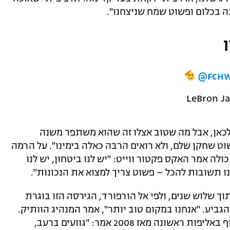
ן
@FCH
לכאן, אבל מה שטוב אצלו זה שהוא משתפר משנה
וט שחקן שלם, ולא רואים הרבה כאלה בימינו". על הרמה
ולה אמר האקס פקטור ווייט: "יש לנו ביטחון, יש לנו
ו תשובות להכל – פשוט צריך למצוא את הנכונות".
 שלוש שנים, ולפי אל הורפורד, הגירסה הזו בוגרת
 הגביע. "אנחנו במקום טוב יותר", אמר המנהיג הוותיק.
כשנשאל כמה קבוצתו רעבה לזכות סוף סוף באליפות ראשונה מאז 2008 אמר: "גוועים ברעב,