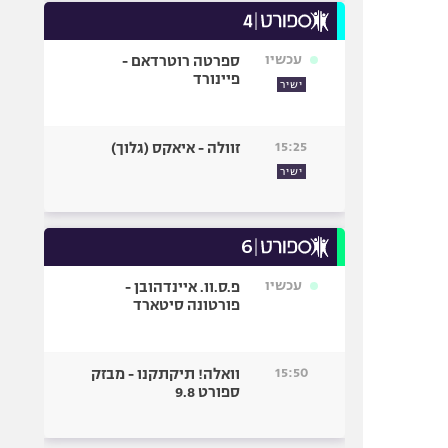
עכשיו
ספרטה רוטרדאם -
פיינורד
ישיר
15:25
זוולה - איאקס (גלוך)
ישיר
עכשיו
פ.ס.וו. איינדהובן -
פורטונה סיטארד
15:50
וואלה! תיקתקנו - מבזק
ספורט 9.8