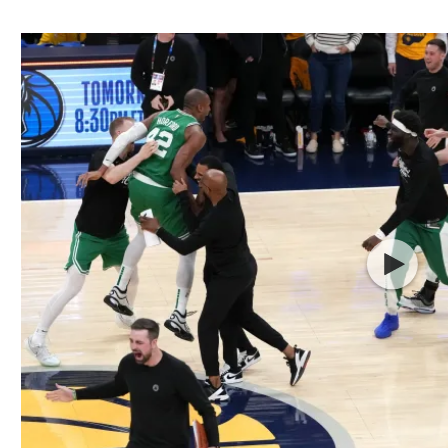
ל אביב
ליגה טורקית
תל אביב
ליגה סינית
חיפה
ליגה ברזילאית
באר שבע
ליגות נוספות
תניה
דה