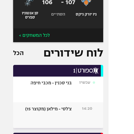
106
-
107
סן אנטוניו
הסתיים
ניו יורק ניקס
ספרס
לכל המשחקים >
לוח שידורים
הכל
עכשיו
בני סכנין - מכבי חיפה
14:20
צ'לסי - מילאן (מקוצר 15)