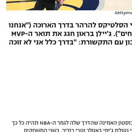
GettyIma
י הסלטיקס להרהר בדרך הארוכה ("אנחנו
בוגרים יותר", "יישמנו את הלקחים"). ג'יילן בראון חגג את תואר ה-MVP
 עם התקשורת: "בדרך כלל אני לא זוכה
גם בחלומותיה הוורודים ביותר, ספק אם בוסטון האמינה שהדרך שלה לגמר ה-NBA תהיה כל כך
טולת ג'ימי באטלר וטרי רוז'יר, בשני המשחקים