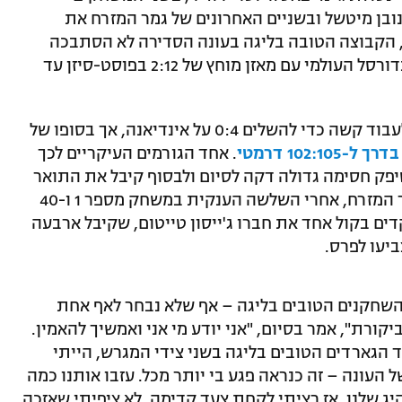
ובן מיטשל ובשניים האחרונים של גמר המזרח את
ת, הקבוצה הטובה בליגה בעונה הסדירה לא הסתבכה
אפילו לרגע, והעפילה למעמד השיא של הכדורסל העולמי עם מאזן מוחץ של 2:12 בפוסט-סיזן עד
הלילה (בין שני לשלישי) נאלצו הסלטיקס לעבוד קשה כדי להשלים 0:4 על אינדיאנה, אך בסופו של
בדרך ל-102:105 דרמטי
. אחד הגורמים העיקריים לכך
ון, שהוביל עם 29 נקודות, סיפק חסימה גדולה דקה לסיום ולבסוף קיבל את התואר
על שם לארי בירד – ה-MVP של סדרת גמר המזרח, אחרי השלשה הענקית במשחק מספר 1 ו-40
. בראון, אגב, הקדים בקול אחד את חברו ג'ייסון טייטום, שקיבל ארבעה
עו לפרס.
השחקנים הטובים בליגה – אף שלא נבחר לאף אחת
ורת", אמר בסיום, "אני יודע מי אני ואמשיך להאמין.
ד הגארדים הטובים בליגה בשני צידי המגרש, הייתי
העונה – זה כנראה פגע בי יותר מכל. עזבו אותנו כמה
ג שלנו, אז רציתי לקחת צעד קדימה. לא ציפיתי שאזכה