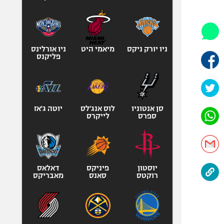
היאבקות WWE
אופניים
ספורט מוטורי
כדורמים
ניו יורק ניקס
מיאמי היט
ניו אורלינס
פליקנס
פוטבול אמריקאי NFL
בייסבול MLB
ספורט אתגרי
ואקסטרים
סן אנטוניו
לוס אנג'לס
יוטה ג'אז
ספרס
לייקרס
אומנויות לחימה
גיימינג E-Sports
יוסטון
פיניקס
דאלאס
רוקטס
סאנס
מאבריקס