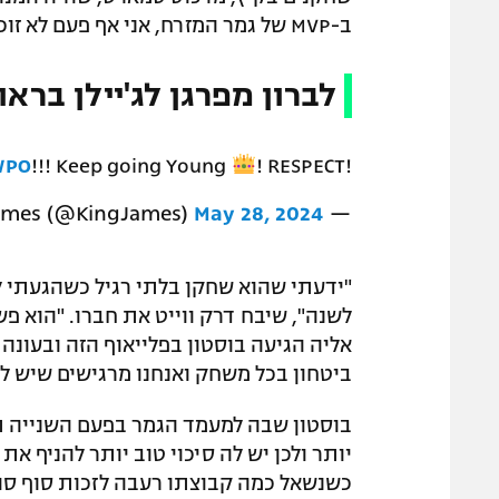
ב-MVP של גמר המזרח, אני אף פעם לא זוכה בכלום ופשוט שמח שניצחנו".
לברון מפרגן לג'יילן בראו
WPO
!!! Keep going Young
! RESPECT!
May 28, 2024
— LeBron James (@KingJames)
"ידעתי שהוא שחקן בלתי רגיל כשהגעתי 
לשנה", שיבח דרק ווייט את חברו. "הוא פש
אליה הגיעה בוסטון בפלייאוף הזה ובעונה כ
ביטחון בכל משחק ואנחנו מרגישים שיש לנ
בוסטון שבה למעמד הגמר בפעם השנייה תוך
יותר ולכן יש לה סיכוי טוב יותר להניף את