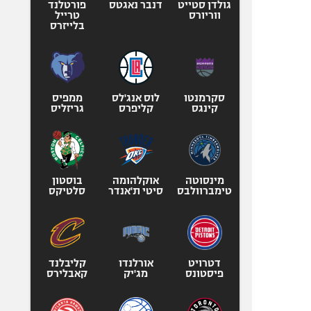
גולדן סטייט
דנבר נאגטס
פורטלנד
ווריורס
טרייל
בלייזרס
סקרמנטו
לוס אנג'לס
ממפיס
קינגס
קליפרס
גריזליס
מינסוטה
אוקלהומה
בוסטון
טימברוולבס
סיטי ת'אנדר
סלטיקס
דטרויט
אורלנדו
קליבלנד
פיסטונס
מג'יק
קאבלירס