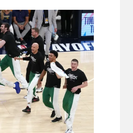
משתתפים וזוכים בפרסים
מכבי ת
הפועל 
תקנון משתתפים וזוכים בפרסים
הפועל 
תקנון עבור פעילות אלקטרה
הפועל 
תקנון עבור פעילות ספורט 1 – "מרלן"
מכבי נ
טניס
בני יהו
גיימינג E-Sports
תנאי שימוש
מדיניות פרטיות
תקנון פעילות ספורט 1
רשיון להקרנה פומבית לבית עסק
הצטרפות לחבילת הערוצים
לוח דרושים – ג'ובנט
תגיות