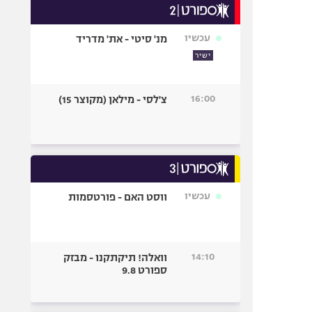
עכשיו
מנ' סיטי - את' מדריד
ישיר
16:00
צ'לסי - מילאן (מקוצר 15)
עכשיו
ווסט האם - פורטסמות
14:10
וואלה! תיקתקנו - מבזק
ספורט 9.8