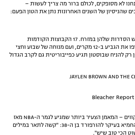
נחנו לא מסופקים, לכולם ברור מה צריך לעשות –
ים שהניסיון של השנים האחרונות נתן את הטון הפעם:
הסלטיקס הפסידו בסך הכל פעמיים בשלוש הסדרות שלהן במזרח. 17 הקבוצות הקודמות
שהפסידו פעמיים או פחות בדרך לגמר הניפו את הגביע ב-12 מקרים, ועם מנוחה של שבוע וחצי
תן רק להניח שבוסטון תגיע כפייבוריטית גם לקרב הגדול
JAYLEN BROWN AND THE CE
וכל זאת קרה עם ג'ו מאזולה בן ה-35 על הקווים – המאמן הצעיר ביותר שמגיע לגמר ה-NBA מאז
ביל ראסל ב-1969. בסיום המשחק, בחר להחמיא בעיקר להורפורד בן ה-38: "קשה לתאר במילים
ט הכי טוב שיש".