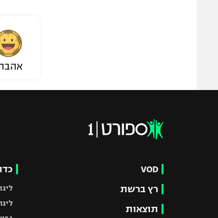
אהבת
VOD
כדו
רץ ברשת
ליגת
ליגה
תוצאות