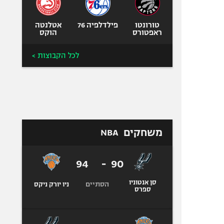
טורונטו
פילדלפיה 76
אטלנטה
ראפטורס
הוקס
לכל הקבוצות >
משחקים
NBA
94
-
90
סן אנטוניו
הסתיים
ניו יורק ניקס
ספרס