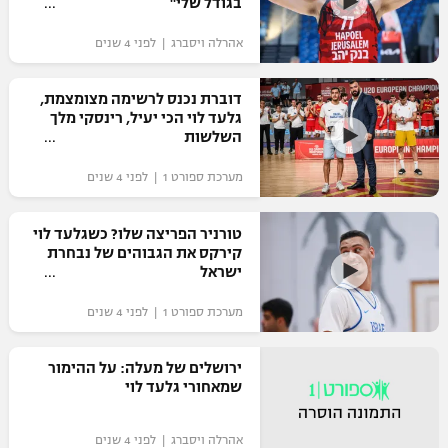
בגודל שלי"
"מחצית בשכונה" – פודקאסט
אופניים
אהרלה ויסברג | לפני 4 שנים
ספורט מוטורי
משתתפים וזוכים בפרסים
דוברת נכנס לרשימה מצומצמת,
גלעד לוי הכי יעיל, רינסקי מלך
כדורמים
השלשות
תקנון משתתפים וזוכים בפרסים
טניס
מערכת ספורט 1 | לפני 4 שנים
פוטבול אמריקאי NFL
תקנון עבור פעילות אלקטרה
גיימינג E-Sports
בייסבול MLB
טורניר הפריצה שלו? כשגלעד לוי
תקנון עבור פעילות ספורט 1 – "מרלן"
קירקס את הגבוהים של נבחרת
ישראל
ספורט אתגרי ואקסטרים
תנאי שימוש
מערכת ספורט 1 | לפני 4 שנים
אומנויות לחימה
מדיניות פרטיות
ירושלים של מעלה: על ההימור
גיימינג E-Sports
שמאחורי גלעד לוי
תקנון פעילות ספורט 1
אהרלה ויסברג | לפני 4 שנים