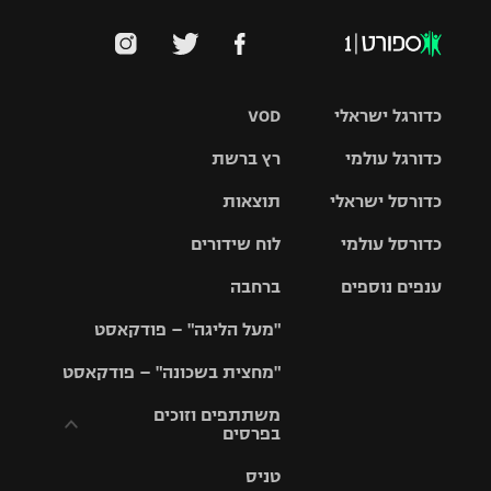
כדורגל ישראלי
VOD
כדורגל עולמי
רץ ברשת
ליגת העל
כדורסל ישראלי
תוצאות
ליגת
ליגה לאומית
האלופות
כדורסל עולמי
לוח שידורים
ליגת ווינר
סל
גביע הטוטו
ענפים נוספים
ברחבה
ליגה
NBA
אירופית
"מעל הליגה" – פודקאסט
ליגה לאומית
ליגיונרים
טניס
יורוליג
ליגה אנגלית
"מחצית בשכונה" – פודקאסט
כדורסל נשים
גביע המדינה
כדוריד
יורוקאפ
ליגה גרמנית
משתתפים וזוכים
בפרסים
מכבי תל
נבחרת
כדורעף
אביב
ישראל
ליגה
טניס
ספרדית