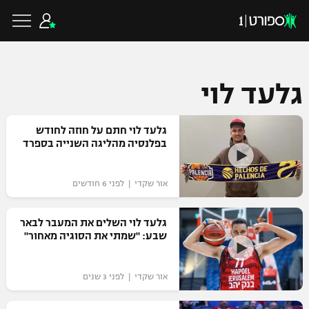
גלעד לוי
כדורגל ישראלי
גלעד לוי חתם על חוזה לחודש
בפלנסיה מהליגה השנייה בספרד
ליגת העל
כדורגל עולמי
אור שקדי | לפני 6 חודשים
ליגה לאומית
ליגת האלופות
כדורסל ישראלי
גלעד לוי השלים את המעבר לבאר
גביע הטוטו
שבע: "שמתי את הסוגיה מאחור"
ליגה אירופית
ליגת ווינר סל
ליגיונרים
כדורסל עולמי
ליגה אנגלית
אור שקדי | לפני 3 שנים
ליגה לאומית
גביע המדינה
NBA
ליגה גרמנית
ענפים נוספים