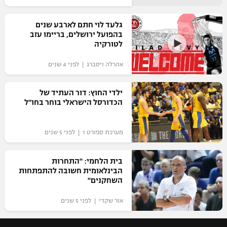
רשיון להקרנה פומבית לבית עסק
גלעד לוי חתם לארבע שנים
בהפועל ירושלים, בריימו עזב
הצטרפות לחבילת הערוצים
לטורקיה
לוח דרושים – ג'ובנט
אהרלה ויסברג | לפני 4 שנים
תגיות
ילדי החוץ: דור העתיד של
הכדורסל הישראלי בוחר בחו"ל
המגזין
מערכת ספורט 1 | לפני 5 שנים
בית הלחמי: "התחרות
הבינלאומית חשובה להתפתחות
השחקנים"
אור שקדי | לפני 5 שנים