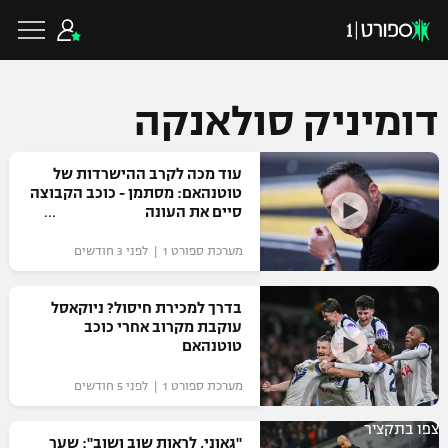
דומיניק סולאנקה
כדורגל ישראלי
עוד מכה לקרב ההישרדות של
טוטנהאם: מסתמן - כוכב הקבוצה
סיים את העונה
ליגת העל
כדורגל עולמי
מערכת ספורט 1 | לפני 3 חודשים
ליגה לאומית
ליגת האלופות
בדרך למכירת חיסול? ניוקאסל
כדורסל ישראלי
עוקבת מקרוב אחרי כוכב
גביע הטוטו
טוטנהאם
ליגה אירופית
ליגת ווינר סל
ליגיונרים
כדורסל עולמי
מערכת ספורט 1 | לפני 5 חודשים
ליגה אנגלית
ליגה לאומית
גביע המדינה
צפו בתקציר
NBA
"גאוני, לראות שוב ושוב": שער
ליגה גרמנית
ענפים נוספים