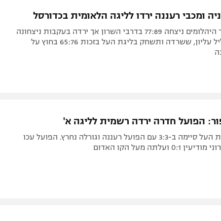
תל אביב
ליגה סינית
יה ומכבי רעננה ירדו לליגה הלאומית בכדורסל
חיפה
ליגה ברזילאית
הקבוצה מעיר היהלומים ניצחה 77:89 בדרבי השרון אך ירדה בעקבות ניצחונה
באר שבע
ליגות נוספות
של הפועל גליל עליון, ששרדה ותשחק בליגת העל בזכות 65:76 בחוץ על
ה
תניה
דה
ור: הפועל חדרה ירדה רשמית לליגה א'
היורדת מליגת העל סיימה ב-3:3 עם הפועל רעננה וגורלה נחרץ. הפועל עכו
0: ועלתה מעל הקו האדום