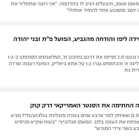
אמן שעזב, והבעלים הגיב לו בתדהמה: "אני רוצה שתחליף את
יושב ומשכנע אותי להחזיר אותו?!"
דה ליפו והודחה מהגביע, הפועל פ"ת ובני יהודה
מימר ושחקניו נכנעו 2:0 וסיימו את דרכם בסיבוב ח', המלאבסים הסתפקו ב-1:2
על כרמיאל מליגה א' והכתומים גברו 1:2 על אתא ביאליק. הפועל רעננה שרדה
רית גת
ה החתימה את הסנטר האמריקאי דרק קוק
הסנטר (34, 2.06) ששיחק לפני ארבע שנים בצורה מוצלחת בגלבוע/גליל מגיע
פתח את העונה בלוב. המאמן סגלוביץ': "בטוח שיביא מניסינו
צבע בשני צידי המגרש"