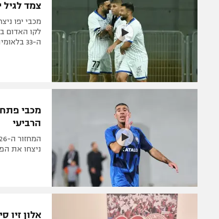
צמד לגיל יצחק ש
לקו האדום ב
ה-33 בלאומית
מכבי פתח 
הרביעי
ניצחו את הפועל רעננה 1:2, כפר 
אלון זיו ס