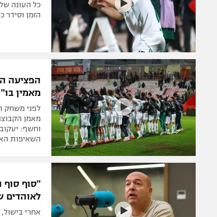
כל העונה של
הזמן וסידר כ
הפציעה הב
מאמין בו"
מאמן הקבוצה 
וחשף: יעקובו
השאיפות האיש
"סוף סוף 
לאוהדים ש
אחרי בישול, 