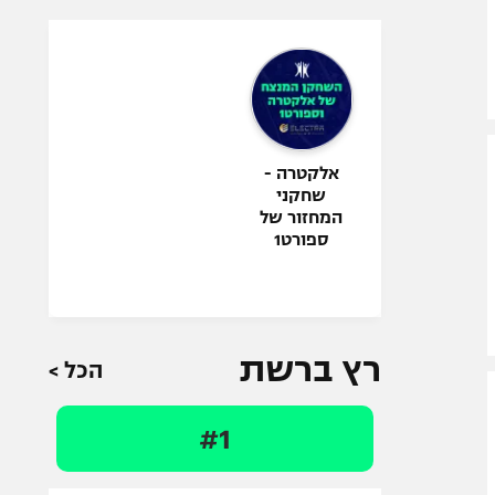
אלקטרה -
שחקני
המחזור של
ספורט1
רץ ברשת
הכל >
#1