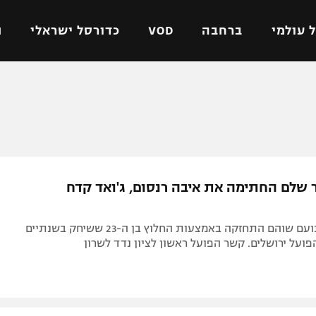
 עולמי
ברחבה
VOD
כדורסל ישראלי
ת
ל ישראלי
כדורגל עולמי
כדורסל ישראלי
על
ליגת האלופות
ליגת ווינר סל
אומית
ליגה אירופית
ליגה לאומית
וטו
ליגה אנגלית
כדורסל נשים
 שלם החתימה את איבה רנסום, ג'ואד קדח
ים
ליגה גרמנית
מכבי תל אביב
מדינה
ליגה ספרדית
הפועל חולון
הקבוצה של נועם שוהם התחזקה באמצעות החלוץ בן ה-23 ששיחק בשנתיים
ישראל
ליגה איטלקית
הפועל ירושלים
ועל ירושלים. קשר הפועל ראשון לציון נדד לשרון
יפה
ליגה צרפתית
דני אבדיה
רושלים
ליגה הולנדית
ל אביב
ליגה טורקית