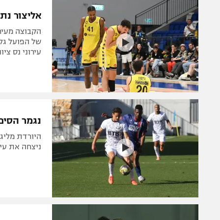
הפועל 
תקנון משתתפים וזוכים בפרסים
אליצור נתנ
הפועל 
תקנון עבור פעילות אלקטרה
הפועל 
תקנון עבור פעילות ספורט 1 – "מרלן"
עירוני נס ציונ
מכבי נ
טניס
בני יהו
גיימינג E-Sports
תנאי שימוש
נגמר הסיפ
מדיניות פרטיות
תקנון פעילות ספורט 1
ניצחה את עירוני מודיעין 1
רשיון להקרנה פומבית לבית עסק
הצטרפות לחבילת הערוצים
לוח דרושים – ג'ובנט
תגיות
המגזין