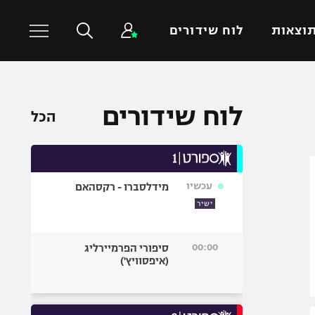
וצאות
לוח שידורים
כדורסל עולמי
ענפים נוספים
לוח שידורים
הכל
NBA
טניס
יורוליג
כדוריד
יורוקאפ
כדורעף
עכשיו
מידלסברו - רקסהאם
שחייה
ישיר
ג'ודו
אגרוף
00:00
סיפורי הפרמיירליג
(איפסוויץ')
ספורט אולימפי
UFC
היאבקות WWE