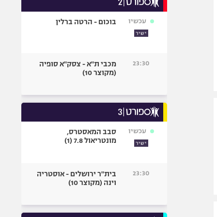
אופניים
עכשיו
בוכום - הרטה ברלין
ספורט מוטורי
ישיר
כדורמים
פוטבול אמריקאי NFL
23:30
מכבי ת"א - צסק"א סופיה
בייסבול MLB
(מקוצר 10)
ספורט אתגרי
ואקסטרים
אומנויות לחימה
גיימינג E-Sports
עכשיו
סבב המאסטרס,
מונטריאול 7.8 (1)
ישיר
23:30
בית"ר ירושלים - אוסטריה
וינה (מקוצר 10)