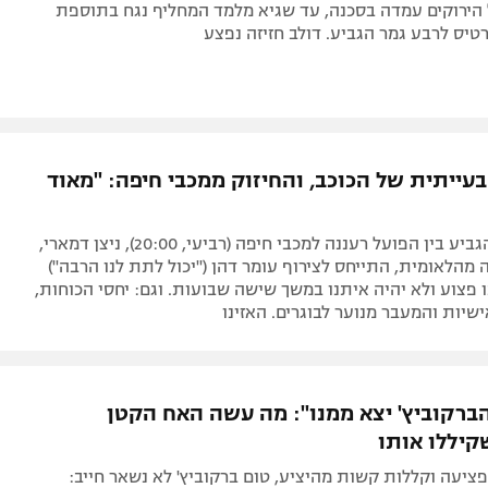
 הירוקים עמדה בסכנה, עד שגיא מלמד המחליף נגח בתוספת
רטיס לרבע גמר הגביע. דולב חזיזה נפצע
עייתית של הכוכב, והחיזוק ממכבי חיפה: "מאוד
לפני משחק הגביע בין הפועל רעננה למכבי חיפה (רביעי, 20:00), ניצן דמארי,
מהלאומית, התייחס לצירוף עומר דהן ("יכול לתת לנו הרבה")
 פצוע ולא יהיה איתנו במשך שישה שבועות. וגם: יחסי הכוחות,
יות והמעבר מנוער לבוגרים. האזינו
הברקוביץ' יצא ממנו": מה עשה האח הקטן
קיללו אותו
פציעה וקללות קשות מהיציע, טום ברקוביץ' לא נשאר חייב: