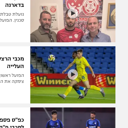
בדארנה
נועלת טבלת 
סכנין. הפועל
מכבי הרצל
העלייה
צימקה את הפ
כפ"ס פספס
למכבי פ"ת