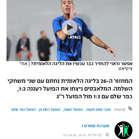
כדורסל נשים
נבחרת ישראל
יורוליג
ליגה ספרדית
טניס
VOD
מכבי תל אביב
מכבי חיפה
יורוקאפ
ליגה איטלקית
כדוריד
הפועל חולון
בית"ר ירושלים
רץ ברשת
ליגה צרפתית
כדורעף
הפועל ירושלים
מכבי תל אביב
ליגה הולנדית
שחייה
תוצאות
אפשר וראוי להחזיר כבר עכשיו את הליגה הלאומית?
|
אודי
דני אבדיה
הפועל תל אביב
ציטיאט
ליגה טורקית
ג'ודו
המחזור ה-26 בליגה הלאומית נחתם עם שני משחקי
הפועל חיפה
לוח שידורים
השלמה. המלאבסים ניצחו את הפועל רעננה 1:2,
ליגה סינית
אגרוף
כפר שלם עם 1:3 מול הפועל ר"ג
הפועל באר שבע
ליגה ברזילאית
ברחבה
ספורט אולימפי
קבוצות:
מכבי פתח תקוה
הפועל רעננה
הפועל רמת גן
הפועל כפר שלם
מכבי נתניה
ליגות נוספות
UFC
"מעל הליגה" – פודקאסט
מערכת ספורט 1
בני יהודה
יום שלישי, 14:01, 07.04.26
היאבקות WWE