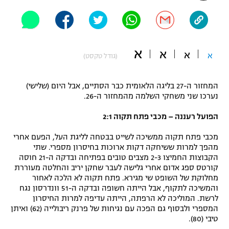
"מחצית בשכונה" – פודקאסט
אופניים
ספורט מוטורי
משתתפים וזוכים בפרסים
א
א
א
א
(גודל טקסט)
כדורמים
תקנון משתתפים וזוכים בפרסים
טניס
המחזור ה-27 בליגה הלאומית כבר הסתיים, אבל היום (שלישי)
פוטבול אמריקאי NFL
נערכו שני משחקי השלמה מהמחזור ה-26.
תקנון עבור פעילות אלקטרה
הפועל רעננה – מכבי פתח תקוה 2:1
גיימינג E-Sports
בייסבול MLB
תקנון עבור פעילות ספורט 1 – "מרלן"
מכבי פתח תקוה ממשיכה לשייט בבטחה לליגת העל, הפעם אחרי
ספורט אתגרי ואקסטרים
מהפך למרות ששיחקה דקות ארוכות בחיסרון מספרי. שתי
תנאי שימוש
הקבוצות החמיצו 2-3 מצבים טובים בפתיחה ובדקה ה-21 חוסה
קורטס ספג אדום אחרי גלישה לעבר שחקן יריב והחלטה מעוררת
אומנויות לחימה
מחלוקת של השופט שי מגירא. פתח תקוה לא הלכה לאחור
מדיניות פרטיות
והמשיכה לתקוף, אבל הייתה חשופה ובדקה ה-51 וונדרסון נגח
גיימינג E-Sports
לרשת. המוליכה לא הרפתה, הייתה עדיפה למרות החיסרון
המספרי ולבסוף גם הפכה עם נגיחות של פרנק ריבולייה (62) ואיתן
תקנון פעילות ספורט 1
טיבי (80).