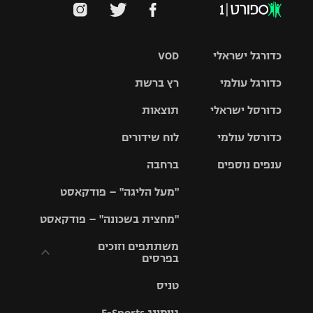
כדורגל ישראלי
VOD
כדורגל עולמי
רץ ברשת
ליגת העל
כדורסל ישראלי
תוצאות
ליגת
ליגה לאומית
האלופות
כדורסל עולמי
לוח שידורים
ליגת ווינר
סל
גביע הטוטו
ענפים נוספים
ברחבה
ליגה
NBA
אירופית
"מעל הליגה" – פודקאסט
ליגה לאומית
ליגיונרים
טניס
יורוליג
ליגה אנגלית
"מחצית בשכונה" – פודקאסט
כדורסל נשים
גביע המדינה
כדוריד
יורוקאפ
ליגה גרמנית
משתתפים וזוכים
בפרסים
מכבי תל
נבחרת
כדורעף
אביב
ישראל
ליגה
טניס
ספרדית
תקנון משתתפים
שחייה
הפועל חולון
מכבי חיפה
וזוכים בפרסים
גיימינג E-Sports