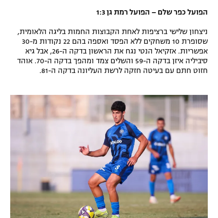
רשיון להקרנה פומבית לבית עסק
הפועל כפר שלם – הפועל רמת גן 1:3
ניצחון שלישי ברציפות לאחת הקבוצות החמות בליגה הלאומית,
הצטרפות לחבילת הערוצים
שסופרת 10 משחקים ללא הפסד ואספה בהם 22 נקודות מ-30
אפשריות. אזקיאל הנטי נגח את הראשון בדקה ה-26, אבל גיא
לוח דרושים – ג'ובנט
סיביליה איזן בדקה ה-59 והשלים צמד ומהפך בדקה ה-70. אוהד
חזוט חתם עם בעיטה חזקה לרשת העליונה בדקה ה-81.
תגיות
המגזין