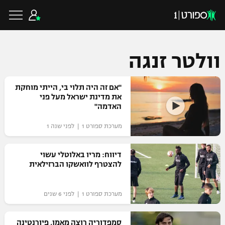
וולטר זנגה
כדורגל ישראלי
"אם זה היה תלוי בי, הייתי מוחקת
את מדינת ישראל מעל פני
האדמה"
ליגת העל
כדורגל עולמי
מערכת ספורט 1 | לפני שנה 1
ליגה לאומית
ליגת האלופות
דיווח: מריו באלוטלי עשוי
כדורסל ישראלי
להצטרף לוואשקו הברזילאית
גביע הטוטו
ליגה אירופית
ליגת ווינר סל
ליגיונרים
כדורסל עולמי
מערכת ספורט 1 | לפני 6 שנים
ליגה אנגלית
ליגה לאומית
גביע המדינה
NBA
סמפדוריה רוצה מאמן, פיורנטינה
ליגה גרמנית
ענפים נוספים