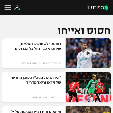
חסוס ואייחו
כדורגל ישראלי
ראמוס: לא חושש מסלאח,
שיחקתי כבר מול כל הגדולים
ליגת העל
כדורגל עולמי
מערכת ספורט 1 | לפני 8 שנים
ליגה לאומית
ליגת האלופות
"היורש של פפה": העוגן החדש
כדורסל ישראלי
של זידאן וריאל מדריד
גביע הטוטו
ליגה אירופית
ליגת ווינר סל
ליגיונרים
כדורסל עולמי
יעקב זיו | לפני 9 שנים
ליגה אנגלית
ליגה לאומית
גביע המדינה
NBA
אייאקס והירנביין נאבקות על ילד
ליגה גרמנית
ענפים נוספים