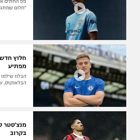
"חלום שמתגש
העברות
חלוץ חדש 
מפתיע
הבלאנקוס, שע
מנצ'סטר ס
בקרוב