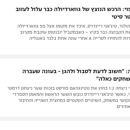
תל אביב
ליגה סינית
: הרכש הנוצץ של גווארדיולה כבר עלול לעזוב
חיפה
ליגה ברזילאית
ר סיטי
באר שבע
ליגות נוספות
לנד, טיג'אני ריינדרס, איבד את מקומו אצל פפ גווארדיולה
תניה
את הקבוצה כבר בקיץ – כשבמקביל יובנטוס עוקבת מקרוב
סרייה A אחרי עונה אחת בלבד באנגליה
דה
ה: "חשוב לדעת לסבול ולהגן - בעונה שעברה
חקים כאלה"
מנצ'סטר סיטי ניצחה 1:2 בחוץ את נוטינגהאם פורסט בזכות שער ניצחון דרמטי
, כאשר טיג'אני ריינדרס כובש השער הראשון והמאמן הספרדי
קושי במשחק, השינויים הטקטיים במחצית השנייה והחיבור
והדים