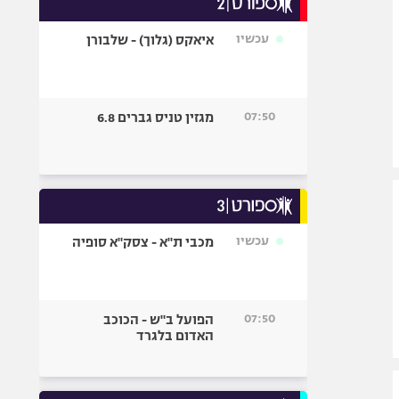
אופניים
עכשיו
איאקס (גלוך) - שלבורן
ספורט מוטורי
כדורמים
פוטבול אמריקאי NFL
07:50
מגזין טניס גברים 6.8
בייסבול MLB
ספורט אתגרי
ואקסטרים
אומנויות לחימה
גיימינג E-Sports
עכשיו
מכבי ת"א - צסק"א סופיה
07:50
הפועל ב"ש - הכוכב
האדום בלגרד