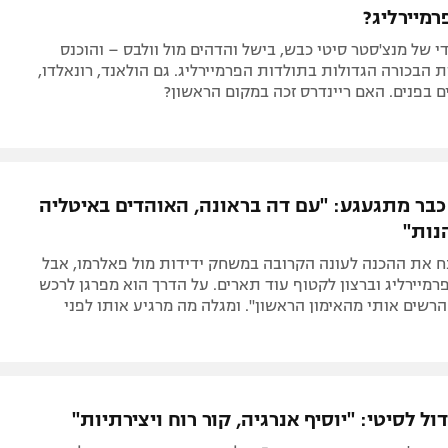
רמיירליג?
 של מנצ'סטר סיטי כבש, בישל והדהים מול וולבס – והוכנס
ת הבכורה הגדולות בתולדות הפרמיירליג. גם הולאנד, רונאלדו,
ם בפנים. האם ריינדרס זכה במקום הראשון?
 כבר מתגעגע: "עם דה בראונה, האוהדים באיטליה
נות"
ח את ההכנה לעונה הקרובה במשחק ידידות מול פאלרמו, אבל
מיירליג וברצון לקטוף עוד תארים. על הדרך הוא מפרגן לרכש
רשים אותי מהאימון הראשון". ומגלה מה מרגיע אותו לפני
ול לסיטי: "יוסיף אנרגיה, קור רוח ויצירתיות"