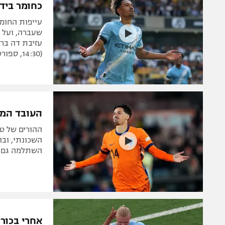
כחומר ביד
עייפות החומר
שעברה, ועל כ
עזיבת דה ברא
(14:30, ספורט1)?
העובד המצ
ההורים של טי
השכונתי, ובה
השתלמה גם ל
אחרי בכור