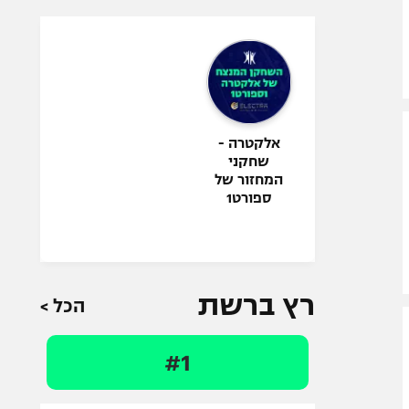
אלקטרה -
שחקני
המחזור של
ספורט1
רץ ברשת
הכל >
#1