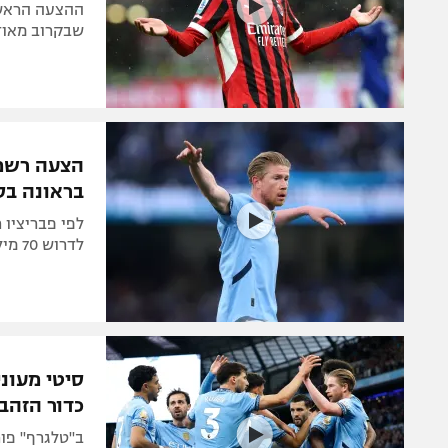
שבקרוב מאוד 
הצעה רשמי
בראונה בס
לפי פבריציו ר
לדרוש 70 מיליון יורו, גם ריאל מדריד הוזכרה
סיטי מעונ
כדור הזהב
ב"טלגרף" פור