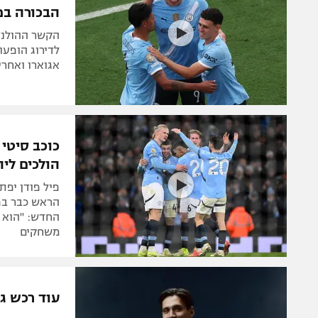
הבכורה בפ
הקשר ההולנדי
לדירוג הופעו
אגוארו ואחרי
כוכב סיטי
הולכים ליה
פיל פודן יפת
הראש כבר בפר
החדש: "הוא ה
משחקים
עוד רכש גד