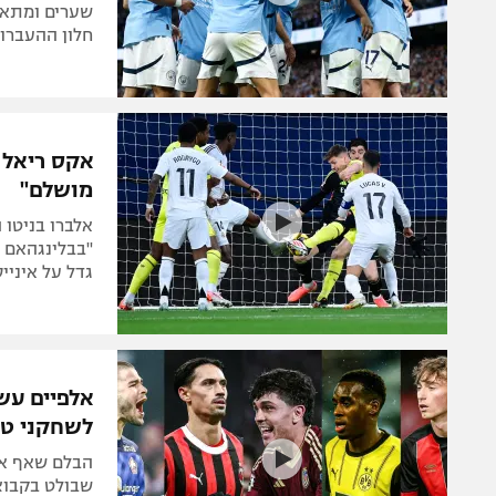
שערים ומתאי
חלון ההעברו
אקס ריאל 
מושלם"
אלברו בניטו 
"בבלינגהאם ל
גדל על איניי
אלפיים עש
לשחקני טו
הבלם שאף אח
שבולט בקבוצה