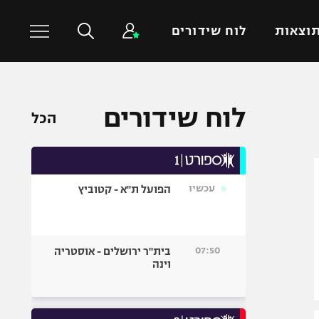
וצאות
לוח שידורים
כדורסל עולמי
ענפים נוספים
לוח שידורים
הכל
NBA
טניס
יורוליג
כדוריד
יורוקאפ
כדורעף
עכשיו
הפועל ת"א - קטוביץ
שחייה
ג'ודו
אגרוף
07:50
בית"ר ירושלים - אוסטריה
וינה
ספורט אולימפי
UFC
היאבקות WWE