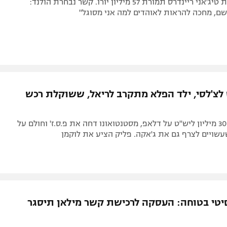
פפ החתים את טיג'אני ריינדרס תמורת 57 מיליון יורו. קשר נבחרת הולנד:
ם, מחכה להראות לאוהדים למה אני מסוגל"
לצ'לסי, ילד הפלא מתקרב לריאל, ששוקלת רכש
הבלוז שילמו 30 מיליון ליש"ט על דלאפ, מסטנטואונו דחה את פ.ס.ז' וחולם על
שויים לצרף גם את ג'אקה. פליק הציע את לוקמן
יטי בטוחה: העסקה לרכישת קשר מילאן תיסגר