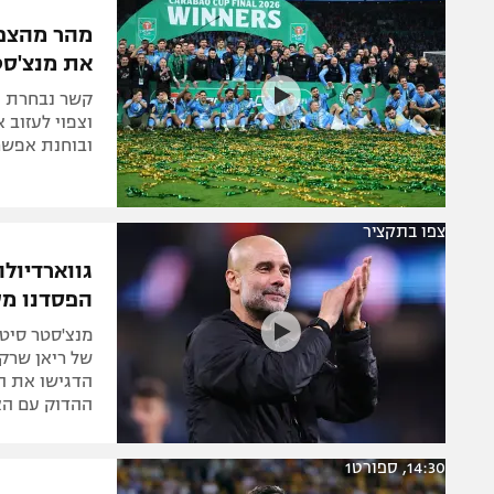
הפועל 
תקנון משתתפים וזוכים בפרסים
מהר מהצפוי
הפועל 
את מנצ'סט
תקנון עבור פעילות אלקטרה
הפועל 
תקנון עבור פעילות ספורט 1 – "מרלן"
קשר נבחרת הו
מכבי נ
וצפוי לעזוב 
טניס
ובוחנת אפשרות להחזירו ל
בני יהו
גיימינג E-Sports
תנאי שימוש
צפו בתקציר
גווארדיול
מדיניות פרטיות
הפסדנו מש
תקנון פעילות ספורט 1
רשיון להקרנה פומבית לבית עסק
של ריאן שרקי
הדגישו את ה
הצטרפות לחבילת הערוצים
ההדוק עם הא
לוח דרושים – ג'ובנט
תגיות
14:30, ספורט1
המגזין