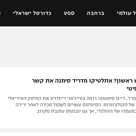
 עולמי
ברחבה
VOD
כדורסל ישראלי
ת
ל ישראלי
כדורגל עולמי
כדורסל ישראלי
על
ליגת האלופות
ליגת ווינר סל
אומית
ליגה אירופית
ליגה לאומית
וטו
ליגה אנגלית
כדורסל נשים
 ראשון? אתלטיקו מדריד סימנה את קשר
ים
ליגה גרמנית
מכבי תל אביב
יטי
מדינה
ליגה ספרדית
הפועל חולון
פרד, דייגו סימאונה רואה בטייג'אני ריינדרס את החיזוק האידיאלי
ישראל
ליגה איטלקית
הפועל ירושלים
ל הקולצ'ונרוס. הסיטיזנס עשויים לשקול מכירה לאחר ירידה
עמדו של ההולנדי, אך גם יובנטוס עוקבת מקרוב
יפה
ליגה צרפתית
דני אבדיה
רושלים
ליגה הולנדית
ל אביב
ליגה טורקית