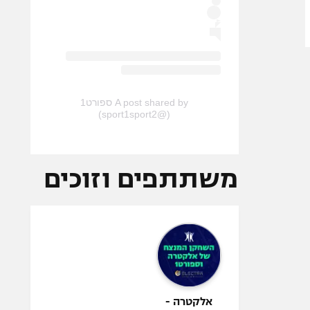
A post shared by ספורט1
(@sport1sport2)
משתתפים וזוכים
אלקטרה -