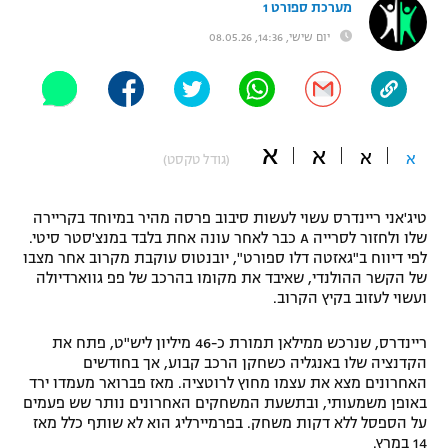
מערכת ספורט 1
"מחצית בשכונה" – פודקאסט
יום שישי, 14:36, 08.05.26
אופניים
ספורט מוטורי
משתתפים וזוכים בפרסים
כדורמים
א
א
תקנון משתתפים וזוכים בפרסים
א
א
טניס
(גודל טקסט)
פוטבול אמריקאי NFL
תקנון עבור פעילות אלקטרה
טיג'אני ריינדרס עשוי לעשות סיבוב פרסה מהיר במיוחד בקריירה
גיימינג E-Sports
בייסבול MLB
שלו ולחזור לסרייה A כבר לאחר עונה אחת בלבד במנצ'סטר סיטי.
תקנון עבור פעילות ספורט 1 – "מרלן"
לפי דיווח ב"גאזטה דלו ספורט", יובנטוס עוקבת מקרוב אחר מצבו
של הקשר ההולנדי, שאיבד את מקומו בהרכב של פפ גווארדיולה
ספורט אתגרי ואקסטרים
תנאי שימוש
ועשוי לעזוב בקיץ הקרוב.
אומנויות לחימה
ריינדרס, שנרכש ממילאן תמורת כ-46 מיליון ליש"ט, פתח את
הקדנציה שלו באנגליה כשחקן הרכב קבוע, אך בחודשים
מדיניות פרטיות
גיימינג E-Sports
האחרונים מצא את עצמו מחוץ לרוטציה. מאז פברואר מעמדו ירד
באופן משמעותי, ובתשעת המשחקים האחרונים נותר שש פעמים
על הספסל ללא דקות משחק. בפרמיירליג הוא לא שותף כלל מאז
תקנון פעילות ספורט 1
14 במרץ.