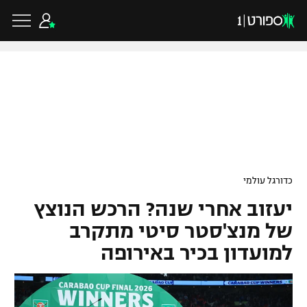
כדורגל ישראלי
ליגת העל
כדורגל עולמי
כדורגל עולמי
ליגה לאומית
יעזוב אחרי שנה? הרכש הנוצץ
ליגת האלופות
כדורסל ישראלי
גביע הטוטו
של מנצ'סטר סיטי מתקרב
ליגה אירופית
למועדון בכיר באירופה
ליגת ווינר סל
ליגיונרים
כדורסל עולמי
ליגה אנגלית
ליגה לאומית
גביע המדינה
NBA
ליגה גרמנית
ענפים נוספים