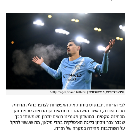
רשיון להקרנה פומבית לבית עסק
הצטרפות לחבילת הערוצים
לוח דרושים – ג'ובנט
תגיות
המגזין
טיג'אני ריינדרס, מנצ'סטר סיטי
|
GettyImages, Shaun Botterill
לפי הדיווח, יובנטוס בוחנת את האפשרות לצרפו כחלק מחיזוק
מרכז השדה, כאשר הוא מוגדר כמתאים הן מבחינה טכנית והן
מבחינה טקטית. במועדון מטורינו רואים יתרון משמעותי בכך
שכבר צבר ניסיון בליגה האיטלקית במדי מילאן, מה שעשוי להקל
על השתלבות מהירה במקרה של חזרה.