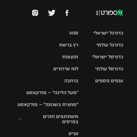
כדורגל ישראלי
VOD
כדורגל עולמי
רץ ברשת
ליגת העל
כדורסל ישראלי
תוצאות
ליגת
ליגה לאומית
האלופות
כדורסל עולמי
לוח שידורים
ליגת ווינר
סל
גביע הטוטו
ענפים נוספים
ברחבה
ליגה
NBA
אירופית
"מעל הליגה" – פודקאסט
ליגה לאומית
ליגיונרים
טניס
יורוליג
ליגה אנגלית
"מחצית בשכונה" – פודקאסט
כדורסל נשים
גביע המדינה
כדוריד
יורוקאפ
ליגה גרמנית
משתתפים וזוכים
בפרסים
מכבי תל
נבחרת
כדורעף
אביב
ישראל
ליגה
טניס
ספרדית