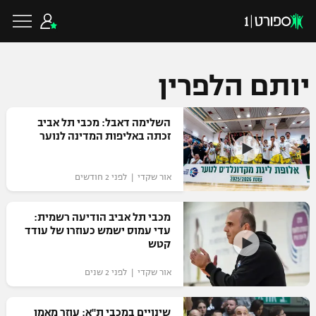
יותם הלפרין
כדורגל ישראלי
השלימה דאבל: מכבי תל אביב
זכתה באליפות המדינה לנוער
ליגת העל
כדורגל עולמי
אור שקדי | לפני 2 חודשים
ליגה לאומית
ליגת האלופות
מכבי תל אביב הודיעה רשמית:
כדורסל ישראלי
עדי עמוס ישמש כעוזרו של עודד
גביע הטוטו
קטש
ליגה אירופית
ליגת ווינר סל
ליגיונרים
כדורסל עולמי
אור שקדי | לפני 2 שנים
ליגה אנגלית
ליגה לאומית
גביע המדינה
NBA
שינויים במכבי ת"א: עוזר מאמן
ליגה גרמנית
ענפים נוספים