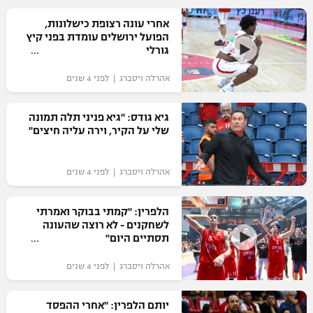
רשיון להקרנה פומבית לבית עסק
אחרי עונה רצופת כישלונות,
הפועל ירושלים עומדת בפני קיץ
גורלי
הצטרפות לחבילת הערוצים
אהרלה ויסברג | לפני 4 שנים
לוח דרושים – ג'ובנט
גיא גודס: "גיא פניני תלה תמונה
תגיות
שלי על הקיר, וירה עליה חיצים"
המגזין
אהרלה ויסברג | לפני 4 שנים
הלפרין: "קמתי בבוקר ואמרתי
לשחקנים - לא רוצה שהעונה
תסתיים היום"
אהרלה ויסברג | לפני 4 שנים
יותם הלפרין: "אחרי ההפסד