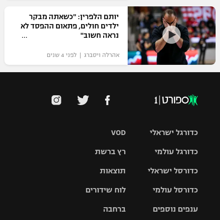
יותם הלפרין: "כשאתה מבקר
ילדים חולים, פתאום ההפסד לא
נראה חשוב"
אהרלה ויסברג | לפני 4 שנים
כדורגל ישראלי
VOD
כדורגל עולמי
רץ ברשת
ליגת העל
כדורסל ישראלי
תוצאות
ליגת
ליגה לאומית
האלופות
כדורסל עולמי
לוח שידורים
ליגת ווינר
סל
גביע הטוטו
ענפים נוספים
ברחבה
ליגה
NBA
אירופית