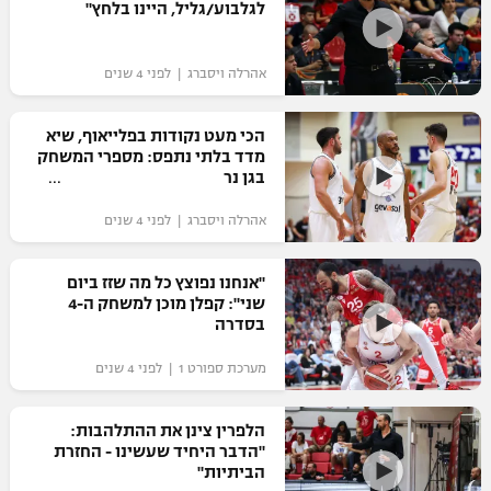
לגלבוע/גליל, היינו בלחץ"
אהרלה ויסברג | לפני 4 שנים
הכי מעט נקודות בפלייאוף, שיא
מדד בלתי נתפס: מספרי המשחק
בגן נר
אהרלה ויסברג | לפני 4 שנים
"אנחנו נפוצץ כל מה שזז ביום
שני": קפלן מוכן למשחק ה-4
בסדרה
מערכת ספורט 1 | לפני 4 שנים
הלפרין צינן את ההתלהבות:
"הדבר היחיד שעשינו - החזרת
הביתיות"