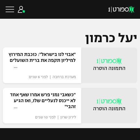
יעל כרמון
כדורגל ישראלי
"אבוי לנו בישראל": כוכבת המירוץ
למיליון תקפה את ברית השועלים
ליגת העל
כדורגל עולמי
מערכת ברחבה | לפני 6 שנים
ליגה לאומית
ליגת האלופות
"כשאבי נמני פרש אמרו שאף אחד
כדורסל ישראלי
לא ייכנס לנעליים שלו, ואז הגיע
גביע הטוטו
זהבי"
ליגה אירופית
ליגת ווינר סל
לירון שרון | לפני 10 שנים
ליגיונרים
כדורסל עולמי
ליגה אנגלית
ליגה לאומית
גביע המדינה
NBA
ליגה גרמנית
ענפים נוספים