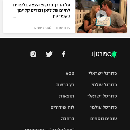
על הדרך פרק 9: הצצה בלעדית
לחיים של ליאן ובוריס קליימן
בקפריסין
לירון שרון | לפני 7 שנים
כדורגל ישראלי
VOD
כדורגל עולמי
רץ ברשת
ליגת העל
כדורסל ישראלי
תוצאות
ליגת
ליגה לאומית
האלופות
כדורסל עולמי
לוח שידורים
ליגת ווינר
סל
גביע הטוטו
ענפים נוספים
ברחבה
ליגה
NBA
אירופית
"מעל הליגה" – פודקאסט