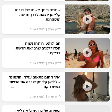
רשיון להקרנה פומבית לבית עסק
שינתה כיוון: אשתו של בוריס
קליימן יוצאת לדרך חדשה
הצטרפות לחבילת הערוצים
ומסקרנת
לירון שרון | לפני 2 שנים
לוח דרושים – ג'ובנט
תגיות
חם, לוהט, רותח! נשות
הכדורגלנים שרפו את הרשת
בביקיני
המגזין
לירון שרון | לפני 2 שנים
ואיך החום פתאום עולה: התמונה
של ליאן קליימן שברה את הרשת
בשיא הקור
לירון שרון | לפני 3 שנים
השיחה ש"הדהימה" את ליאן