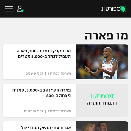
מו פארה
כדורגל ישראלי
ואן ניקרק בגמר ה-200, פארה
העפיל לגמר ב-5,000 מטרים
ליגת העל
כדורגל עולמי
מערכת ספורט 1 | לפני 9 שנים
ליגה לאומית
ליגת האלופות
פארה קטף זהב ב-5,000, סמניה
כדורסל ישראלי
ניצחה ב-800
גביע הטוטו
ליגה אירופית
ליגת ווינר סל
ליגיונרים
כדורסל עולמי
מערכת ספורט 1 | לפני 10 שנים
ליגה אנגלית
ליגה לאומית
גביע המדינה
אגדת עם: הנשק הסודי של
NBA
ליגה גרמנית
ענפים נוספים