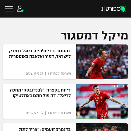
מיקל דמסגור
כדורגל ישראלי
דמסגור ובריית'ווייט בסגל דנמרק
לישראל, דמיר ואלאבה באוסטריה
ליגת העל
כדורגל עולמי
מערכת ספורט 1 | לפני 5 שנים
ליגה לאומית
העברות
ליגת האלופות
דיווח בספרד: "לבנדובסקי מחכה
כדורסל ישראלי
לריאל". דה פול חתם באתלטיקו
גביע הטוטו
ליגה אירופית
ליגת ווינר סל
ליגיונרים
כדורסל עולמי
מערכת ספורט 1 | לפני 5 שנים
ליגה אנגלית
ליגה לאומית
גביע המדינה
NBA
בדנמרק זועמים: "צריך לתת
ליגה גרמנית
ענפים נוספים