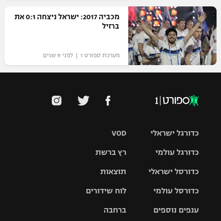
מכביה 2017: ישראל ניצחה 0:1 את
ברזיל
מערכת ספורט 1 | לפני 9 שנים
כדורגל ישראלי
VOD
כדורגל עולמי
רץ ברשת
ליגת העל
כדורסל ישראלי
תוצאות
ליגת
ליגה לאומית
האלופות
כדורסל עולמי
לוח שידורים
ליגת ווינר
סל
גביע הטוטו
ענפים נוספים
ברחבה
ליגה
NBA
אירופית