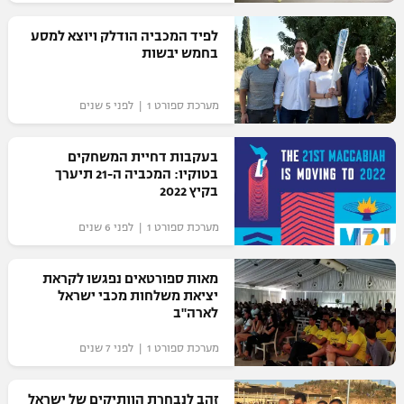
רשיון להקרנה פומבית לבית עסק
לפיד המכביה הודלק ויוצא למסע
בחמש יבשות
הצטרפות לחבילת הערוצים
מערכת ספורט 1 | לפני 5 שנים
לוח דרושים – ג'ובנט
תגיות
בעקבות דחיית המשחקים
בטוקיו: המכביה ה-21 תיערך
בקיץ 2022
המגזין
מערכת ספורט 1 | לפני 6 שנים
מאות ספורטאים נפגשו לקראת
יציאת משלחות מכבי ישראל
לארה"ב
מערכת ספורט 1 | לפני 7 שנים
זהב לנבחרת הוותיקים של ישראל