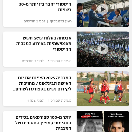
היסטורי יחבר בין יותר מ-30
כדורסל נשים
נבחרת ישראל
רשויות
יורוליג
ליגה ספרדית
טניס
VOD
מכבי תל אביב
מכבי חיפה
רענן ברנובסקי | לפני 2 חודשים
יורוקאפ
ליגה איטלקית
כדוריד
הפועל חולון
בית"ר ירושלים
אבטחה בעלות שיא: חשש
רץ ברשת
ליגה צרפתית
מאנטישמיות באירוע המכביה
כדורעף
הפועל ירושלים
ההיסטורי
מכבי תל אביב
ליגה הולנדית
שחייה
תוצאות
מערכת ספורט 1 | לפני 2 חודשים
דני אבדיה
הפועל תל אביב
ליגה טורקית
ג'ודו
המכביה 2025 מציינת את יום
הפועל חיפה
לוח שידורים
האישה הבינלאומי: מחויבות
ליגה סינית
אגרוף
לקידום נשים בספורט ולשוויון
הפועל באר שבע
מגדרי
ליגה ברזילאית
ברחבה
מערכת ספורט 1 | לפני שנה 1
ספורט אולימפי
מכבי נתניה
ליגות נוספות
UFC
יותר מ-100 ספורטאים בכירים
"מעל הליגה" – פודקאסט
בני יהודה
התגייסו: קמפיין החטופים של
המכביה
היאבקות WWE