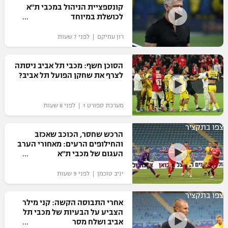
קונספציית הניהול במכבי ת"א
כדורסל נשים
נבחרת ישראל
לכושלת במיוחד
יורוליג
ליגה ספרדית
טניס
VOD
מכבי תל אביב
מכבי חיפה
רון עמיקם | לפני 7 שעות
יורוקאפ
ליגה איטלקית
כדוריד
הפועל חולון
בית"ר ירושלים
הסוכן חשף: מכבי תל אביב ניסתה
רץ ברשת
ליגה צרפתית
לצרף את שחקן הפועל תל אביב?
כדורעף
הפועל ירושלים
מכבי תל אביב
ליגה הולנדית
שחייה
תוצאות
מערכת ספורט 1 | לפני 8 שעות
דני אבדיה
הפועל תל אביב
ליגה טורקית
ג'ודו
צפו בתקציר
הרכש שחסר, הכוכב שאכזב
הפועל חיפה
לוח שידורים
והחילופים הרעים: מאחורי הערב
ליגה סינית
אגרוף
העגום של מכבי ת"א
הפועל באר שבע
ליגה ברזילאית
ברחבה
יניב טוכמן | לפני 9 שעות
ספורט אולימפי
מכבי נתניה
ליגות נוספות
צפו בתקציר
UFC
אחרי התבוסה הקשה: קני מילר
"מעל הליגה" – פודקאסט
בני יהודה
הצביע על הבעיות של מכבי תל
אביב ושלח מסר
היאבקות WWE