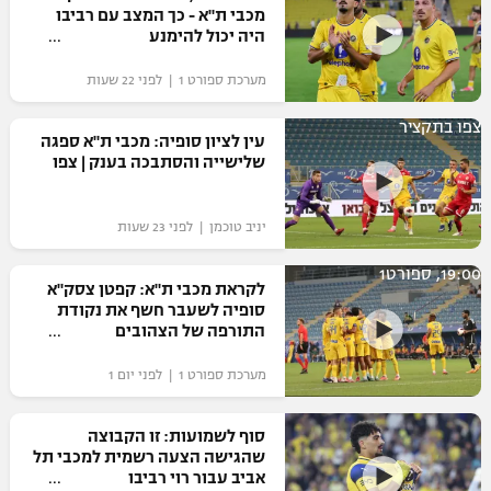
מכבי ת"א - כך המצב עם רביבו
היה יכול להימנע
מערכת ספורט 1 | לפני 22 שעות
צפו בתקציר
עין לציון סופיה: מכבי ת"א ספגה
שלישייה והסתבכה בענק | צפו
יניב טוכמן | לפני 23 שעות
19:00, ספורט1
לקראת מכבי ת"א: קפטן צסק"א
סופיה לשעבר חשף את נקודת
התורפה של הצהובים
מערכת ספורט 1 | לפני יום 1
סוף לשמועות: זו הקבוצה
שהגישה הצעה רשמית למכבי תל
אביב עבור רוי רביבו