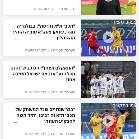
"מחצית בשכונה" – פודקאסט
יניב טוכמן | לפני 18 שעות
אופניים
צפו בתקציר
"מכבי ת"א נדרסה": בבולגריה
ספורט מוטורי
משתתפים וזוכים בפרסים
חגגו, שחקן צסק"א סופיה הזהיר
מהגומלין
כדורמים
תקנון משתתפים וזוכים בפרסים
טניס
מערכת ספורט 1 | לפני 18 שעות
פוטבול אמריקאי NFL
תקנון עבור פעילות אלקטרה
"התאקלם מצוין": הכוכב ש"נהנה
גיימינג E-Sports
בייסבול MLB
מכל רגע" עזב את ישראל מסיבה
תקנון עבור פעילות ספורט 1 – "מרלן"
אחת
ספורט אתגרי ואקסטרים
תנאי שימוש
מערכת ספורט 1 | לפני 19 שעות
אומנויות לחימה
צפו בתקציר
"כבר שנתיים שכל המשחק של
מדיניות פרטיות
מכבי ת"א זה רביבו. יהיה קשה
גיימינג E-Sports
להבקיע העונה"
תקנון פעילות ספורט 1
מערכת ספורט 1 | לפני 19 שעות