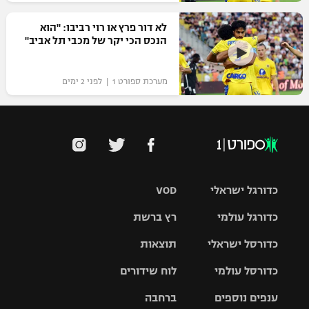
לא דור פרץ או רוי רביבו: "הוא
הנכס הכי יקר של מכבי תל אביב"
מערכת ספורט 1 | לפני 2 ימים
כדורגל ישראלי
VOD
כדורגל עולמי
רץ ברשת
ליגת העל
כדורסל ישראלי
תוצאות
ליגת
ליגה לאומית
האלופות
כדורסל עולמי
לוח שידורים
ליגת ווינר
סל
גביע הטוטו
ענפים נוספים
ברחבה
ליגה
NBA