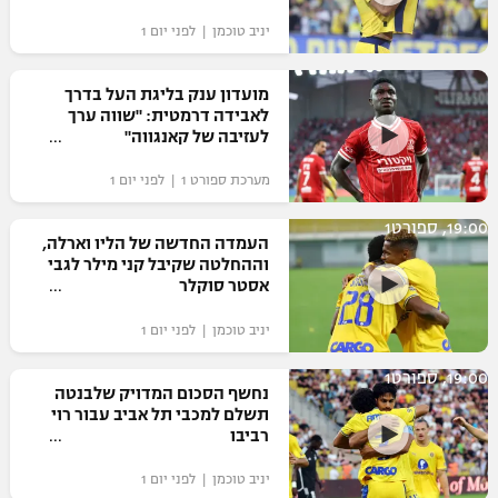
יניב טוכמן | לפני יום 1
מועדון ענק בליגת העל בדרך
לאבידה דרמטית: "שווה ערך
לעזיבה של קאנגווה"
מערכת ספורט 1 | לפני יום 1
19:00, ספורט1
העמדה החדשה של הליו וארלה,
וההחלטה שקיבל קני מילר לגבי
אסטר סוקלר
יניב טוכמן | לפני יום 1
19:00, ספורט1
נחשף הסכום המדויק שלבנטה
תשלם למכבי תל אביב עבור רוי
רביבו
יניב טוכמן | לפני יום 1