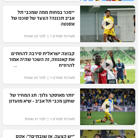
רשיון להקרנה פומבית לבית עסק
יימכר בפחות ממה שמכבי תל
אביב תכננה? הצעד של סוכנו של
הצטרפות לחבילת הערוצים
אסנטה
מערכת ספורט 1 | לפני 20 שעות
לוח דרושים – ג'ובנט
תגיות
קבוצה ישראלית סירבה להחתים
את קאנגווה, זה השכר שהיה אמור
להרוויח
המגזין
מערכת ספורט 1 | לפני 20 שעות
יותר מאוסקר גלוך: תג המחיר של
שחקן מכבי תל אביב - שיא מועדון
מערכת ספורט 1 | לפני 21 שעות
"יש הצעה, אז שובתים?": אקס