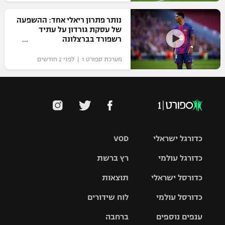
נותר פתרון ריאלי אחד: ההשפעה
של עסקת גורדון על עתיד
רשפורד בברצלונה
מערכת ספורט 1 | לפני 2 חודשים
כדורגל ישראלי
VOD
כדורגל עולמי
רץ ברשת
ליגת העל
כדורסל ישראלי
תוצאות
ליגת
ליגה לאומית
האלופות
כדורסל עולמי
לוח שידורים
ליגת ווינר
סל
גביע הטוטו
ענפים נוספים
ברחבה
ליגה
NBA