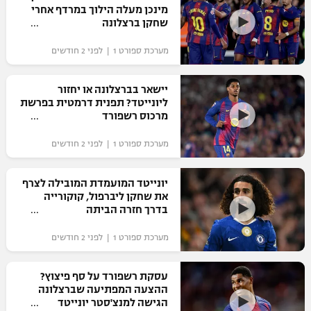
מינכן מעלה הילוך במרדף אחרי
שחקן ברצלונה
מערכת ספורט 1 | לפני 2 חודשים
יישאר בברצלונה או יחזור
ליונייטד? תפנית דרמטית בפרשת
מרכוס רשפורד
מערכת ספורט 1 | לפני 2 חודשים
יונייטד המועמדת המובילה לצרף
את שחקן ליברפול, קוקורייה
בדרך חזרה הביתה
מערכת ספורט 1 | לפני 2 חודשים
עסקת רשפורד על סף פיצוץ?
ההצעה המפתיעה שברצלונה
הגישה למנצ'סטר יונייטד