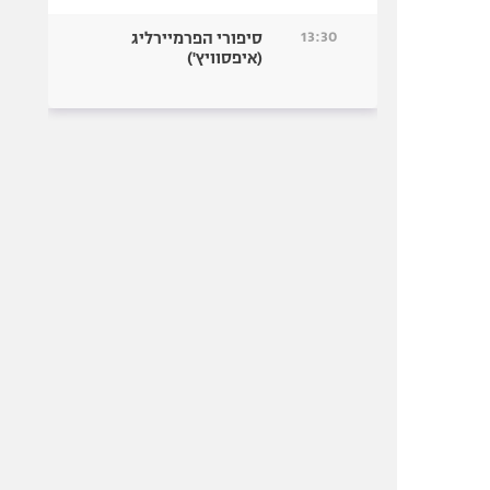
13:30
סיפורי הפרמיירליג
(איפסוויץ')