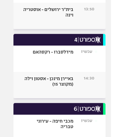
13:50
בית"ר ירושלים - אוסטריה
וינה
עכשיו
מידלסברו - רקסהאם
14:30
באיירן מינכן - אסטון וילה
(מקוצר 15)
עכשיו
מכבי חיפה - עירוני
טבריה