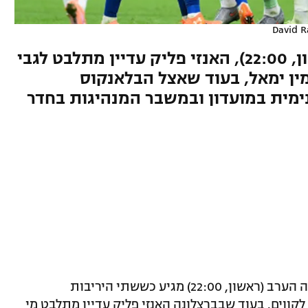
David 
לקראת הקלאסיקו הערב (ראשון, 22:00), האנזי פליק עדיין מתלבט לגבי
ין ימאל, בעוד שאצל הבלאנקוס
מית במועדון ובמשבר המנהיגות בחדר
הקלאסיקו הגדול בין ריאל מדריד לברצלונה הערב (ראשון, 22:00) מגיע כששתי היריבות
ווים. בעוד שבברצלונה האנזי פליק עדיין מתלבט מי