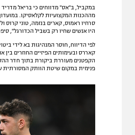
במקביל, ב"אס" מדווחים כי בריאל מדרי
מההכנות המקצועיות לקלאסיקו. במועדון ס
סרחיו ראמוס, קארים בנזמה, טוני קרוס ול
היו אנשים שחיו רק בשביל הכדורגל", סיפר
לפי הדיווח, חוסר המנהיגות בא לידי ביטוי
קאררס ובעימותים הפיזיים החוזרים בין א
הקפטנים מעוררת ביקורת בתוך חדר ההל
פנימית במקום שיטת הוותק המסורתית של