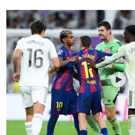
ל אביב
ליגה טורקית
תל אביב
ליגה סינית
חיפה
ליגה ברזילאית
באר שבע
ליגות נוספות
תניה
דה