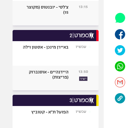
היאבקות WWE
13:15
צ'לסי - יובנטוס (מקוצר
אופניים
15)
ספורט מוטורי
כדורמים
פוטבול אמריקאי NFL
בייסבול MLB
עכשיו
באיירן מינכן - אסטון וילה
ספורט אתגרי
ואקסטרים
אומנויות לחימה
13:50
היידנהיים - אוסנברוק
גיימינג E-Sports
(פריצות)
ישיר
עכשיו
הפועל ת"א - קטוביץ