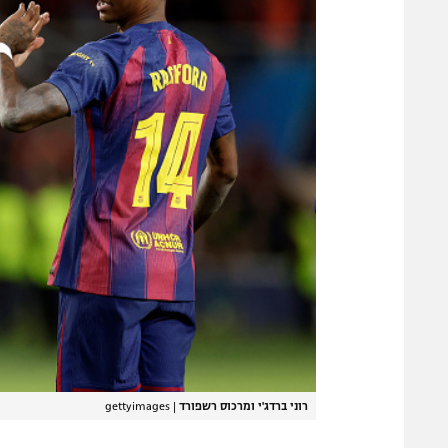
רוני ברדג'י ומרכוס רשפורד
|
gettyimages