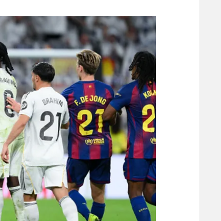
משתתפים וזוכים בפרסים
מכבי ת
הפועל 
תקנון משתתפים וזוכים בפרסים
הפועל 
תקנון עבור פעילות אלקטרה
הפועל 
תקנון עבור פעילות ספורט 1 – "מרלן"
מכבי נ
טניס
בני יהו
גיימינג E-Sports
תנאי שימוש
מדיניות פרטיות
תקנון פעילות ספורט 1
רשיון להקרנה פומבית לבית עסק
הצטרפות לחבילת הערוצים
לוח דרושים – ג'ובנט
תגיות