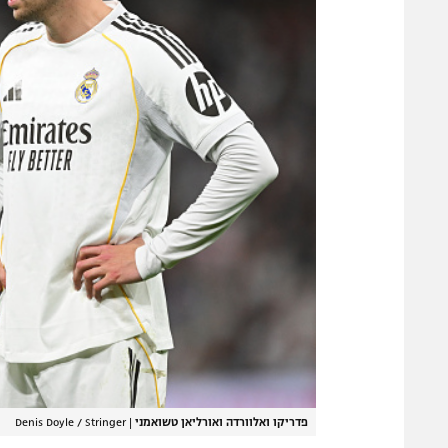
פדריקו ואלוורדה ואורליאן טשואמני
|
Denis Doyle / Stringer