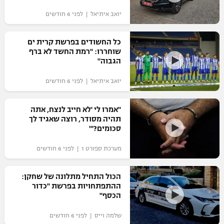
"מחצית בשכונה" – פודקאסט
יואב איתיאל | לפני 6 חודשים
אופניים
כל החשודים בפרשת קרית ים
ספורט מוטורי
משתתפים וזוכים בפרסים
שוחררו: "רמת החשד לא ברף
הגבוה"
כדורמים
תקנון משתתפים וזוכים בפרסים
טניס
יואב איתיאל | לפני 6 חודשים
פוטבול אמריקאי NFL
תקנון עבור פעילות אלקטרה
"אמרו לי 'לא חייב לנצח, אתה
גיימינג E-Sports
בייסבול MLB
תהיה מסודר, רוצה שאגיד לך
תקנון עבור פעילות ספורט 1 – "מרלן"
סכומים?'"
ספורט אתגרי ואקסטרים
תנאי שימוש
מערכת ספורט 1 | לפני 6 חודשים
אומנויות לחימה
הכול התחיל מתלונה של שחקן:
מדיניות פרטיות
ההתפתחויות בפרשת "כדור
גיימינג E-Sports
הכסף"
תקנון פעילות ספורט 1
שלמה וייס | לפני 6 חודשים