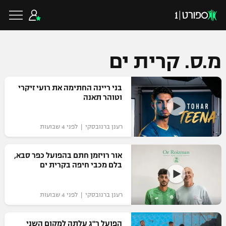
מ.ס. קרית ים
כדורגל ישראלי
בני ריינה החתימה את רועי זיקרי
וטוהר תאנה
ליגת העל
כדורגל עולמי
רענן ברנובסקי | לפני 4 שבועות
ליגה לאומית
ליגת האלופות
אור רויזמן חתם בהפועל כפר סבא,
כדורסל ישראלי
בלם מכבי חיפה בקרית ים
גביע הטוטו
ליגה אירופית
ליגת ווינר סל
ליגיונרים
כדורסל עולמי
רענן ברנובסקי | לפני 4 שבועות
ליגה אנגלית
ליגה לאומית
גביע המדינה
NBA
הפועל ר"ג עלתה למקום השני
ליגה גרמנית
ענפים נוספים