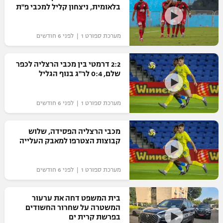
בלאומית, ניצחון קליל למכבי פ"ת
כדורסל נשים
נבחרת ישראל
יורוליג
ליגה ספרדית
טניס
VOD
מכבי תל אביב
מכבי חיפה
מערכת ספורט 1 | לפני 6 חודשים
יורוקאפ
ליגה איטלקית
כדוריד
הפועל חולון
בית"ר ירושלים
2:2 דרמטי בין מכבי הרצליה לכפר
רץ ברשת
ליגה צרפתית
שלם, 0:4 לר"ג בנוף הגליל
כדורעף
הפועל ירושלים
מכבי תל אביב
ליגה הולנדית
שחייה
תוצאות
מערכת ספורט 1 | לפני 6 חודשים
דני אבדיה
הפועל תל אביב
ליגה טורקית
ג'ודו
מכבי הרצליה הפסידה, שלוש
הפועל חיפה
לוח שידורים
קבוצות הצטרפו למאבק העלייה
ליגה סינית
אגרוף
הפועל באר שבע
ליגה ברזילאית
ברחבה
מערכת ספורט 1 | לפני 6 חודשים
ספורט אולימפי
מכבי נתניה
ליגות נוספות
UFC
בית המשפט דחה את ערעור
"מעל הליגה" – פודקאסט
בני יהודה
המשטרה על שחרור החשודים
בפרשת קרית ים
היאבקות WWE