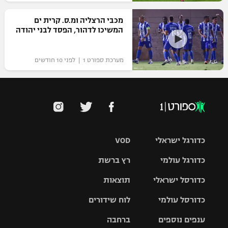
מכבי הרצליה ומ.ס. קרית ים
המשיכו לדהור, הפסד לבני יהודה
מערכת ספורט 1 | לפני 10 חודשים
כדורגל ישראלי
VOD
כדורגל עולמי
רץ ברשת
ליגת העל
כדורסל ישראלי
תוצאות
ליגת
ליגה לאומית
האלופות
כדורסל עולמי
לוח שידורים
ליגת ווינר
סל
גביע הטוטו
ענפים נוספים
ברחבה
ליגה
NBA