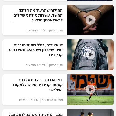
רשיון להקרנה פומבית לבית עסק
החילוף שהרעיד את הליגה.
החשד: עשרות מיליוני שקלים
הצטרפות לחבילת הערוצים
לראש ארגון הפשע
אלון חכמון | לפני 6 חודשים
לוח דרושים – ג'ובנט
תגיות
17 עצורים, כולל שמות מוכרים:
חשד שארגון פשע השתמש במ.ס.
קרית ים
המגזין
אלון חכמון | לפני 6 חודשים
בני יהודה גברה 0:1 על כפר
קאסם, קרית ים טיפסה למקום
השלישי
מערכת ספורט 1 | לפני 7 חודשים
מכבי הרצליה ממשיכה לתת, אבל