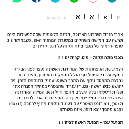
"מחצית בשכונה" – פודקאסט
אופניים
א
א
א
א
(גודל טקסט)
ספורט מוטורי
משתתפים וזוכים בפרסים
אחרי פגרת השזרוע הארוכה, הליגה הלאומית שבה לפעילות היום
כדורמים
(שישי) עם חמישה משחקים במסגרת המחזור ה-13, כשבמוקד 2:3
תקנון משתתפים וזוכים בפרסים
סופר-דרמטי של מכבי פתח תקוה על מ.ס. קרית ים.
טניס
פוטבול אמריקאי NFL
מכבי פתח תקוה – מ.ס. קרית ים
2:3
תקנון עבור פעילות אלקטרה
גיימינג E-Sports
בייסבול MLB
רצף ששת הניצחונות של המדורגת ראשונה נעצר לפני הפגרה
תקנון עבור פעילות ספורט 1 – "מרלן"
דווקא על ידי הפועל נוף הגליל מהמקום האחרון, והיום היא
נחלצה מהפסד נוסף עם מהפך משוגע עמוק בתוספת הזמן. ניב
ספורט אתגרי ואקסטרים
תנאי שימוש
יהושע כבש ראשון (28), דן עזריה שהצטרף במהלך הפגרה איזן
(53) וכריסטיאן בלה השלים מהפך גדול (65). המילה האחרונה
אומנויות לחימה
היתה שייכת למחליפים: עידן דהן הפגיז כדור אדיר לחיבורים
(90+7), גיא דזנט הצטרף עם בעיטה נוספת מחוץ לרחבה (90+12)
מדיניות פרטיות
גיימינג E-Sports
וקבע מהפך יוצא דופן. איזה משחק!
תקנון פעילות ספורט 1
הפועל עכו – הפועל ראשון לציון
1:1