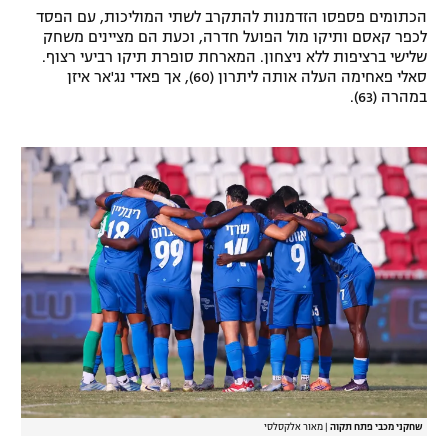
הכתומים פספסו הזדמנות להתקרב לשתי המוליכות, עם הפסד
רשיון להקרנה פומבית לבית עסק
לכפר קאסם ותיקו מול הפועל חדרה, וכעת הם מציינים משחק
שלישי ברציפות ללא ניצחון. המארחת סופרת תיקו רביעי רצוף.
הצטרפות לחבילת הערוצים
סאלי פאחימה העלה אותה ליתרון (60), אך פאדי נג'אר איזן
במהרה (63).
לוח דרושים – ג'ובנט
תגיות
המגזין
שחקני מכבי פתח תקוה
|
מאור אלקסלסי