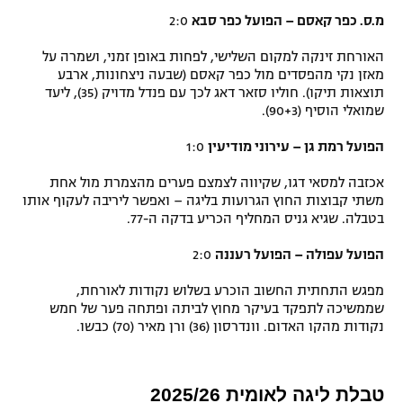
מ.ס. כפר קאסם – הפועל כפר סבא
2:0
האורחת זינקה למקום השלישי, לפחות באופן זמני, ושמרה על
מאזן נקי מהפסדים מול כפר קאסם (שבעה ניצחונות, ארבע
תוצאות תיקו). חוליו סזאר דאג לכך עם פנדל מדויק (35), ליעד
שמואלי הוסיף (90+3).
הפועל רמת גן – עירוני מודיעין
1:0
אכזבה למסאי דגו, שקיווה לצמצם פערים מהצמרת מול אחת
משתי קבוצות החוץ הגרועות בליגה – ואפשר ליריבה לעקוף אותו
בטבלה. שגיא גניס המחליף הכריע בדקה ה-77.
הפועל עפולה – הפועל רעננה
2:0
מפגש התחתית החשוב הוכרע בשלוש נקודות לאורחת,
שממשיכה לתפקד בעיקר מחוץ לביתה ופתחה פער של חמש
נקודות מהקו האדום. וונדרסון (36) ורן מאיר (70) כבשו.
טבלת ליגה לאומית 2025/26