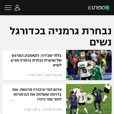
נבחרת גרמניה בכדורגל
נשים
כדורגל ישראלי
22:00, ספורט1
בלתי שבירה: הקאמבק המרגש
ליגת העל
של שוערת נבחרת גרמניה מגיע
כדורגל עולמי
לשיא
ליגה לאומית
אוריאל דסקל | לפני שנה 1
ליגת האלופות
כדורסל ישראלי
גביע הטוטו
ליגה אירופית
אדום הזוי וגיבורה מרגשת: צפו
ליגת ווינר סל
בדרמה ששלחה את הגרמניות
ליגיונרים
כדורסל עולמי
לחצי גמר היורו
ליגה אנגלית
ליגה לאומית
גביע המדינה
מערכת ספורט 1 | לפני שנה 1
NBA
ליגה גרמנית
ענפים נוספים