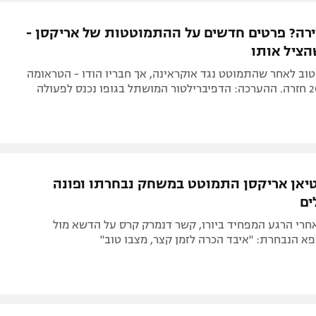
ל אביב
ליגה טורקית
תל אביב
ליגה סינית
ירה? פרטים חדשים על ההתמוטטות של אריקסן -
חיפה
ליגה ברזילאית
הציל אותו
באר שבע
ליגות נוספות
וב לאחר שהתמוטט נגד אוקראינה, אך חבריו הודו - הטראומה
תניה
דה
טיאן אריקסן התמוטט במשחק נבחרתו ופונה
ים
חרי הרגע המפחיד ביורו, קשר דנמרק קרס על הדשא מול
פא הנבחרת: "איבד הכרה לזמן קצר, מצבו טוב"