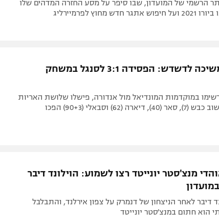
תר הרשמי של המועדון, שבו סיפר על מסע החזרה המדהים שלו
חדש מחוץ לפרמיירליג
אנגליה ממשיכה לדשדש: הפסידה 3:1 לסנגל במשחק
שימו במוקדמות המונדיאל מול אנדורה, פישלו שלושת האריות
ארה (62) וסבאלי (90+3) הפכו
די מנצ'סטר יונייטד רצו לשמוע: הוילונד דיבר
במועדון
ד דיבר לאחר הניצחון של דנמרק על צפון אירלנד, והתבלבל
י הוא חתום במנצ'סטר יונייטד