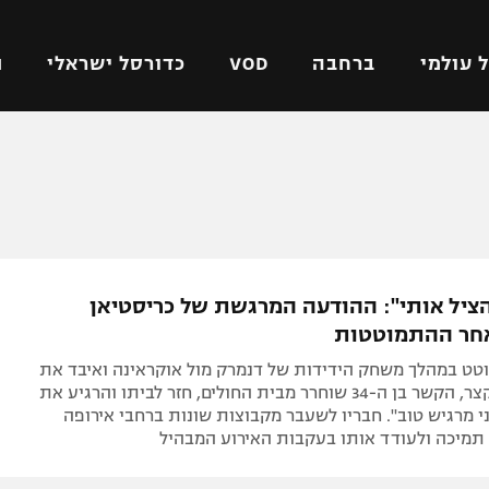
 עולמי
ברחבה
VOD
כדורסל ישראלי
ת
ל ישראלי
כדורגל עולמי
כדורסל ישראלי
על
ליגת האלופות
ליגת ווינר סל
אומית
ליגה אירופית
ליגה לאומית
וטו
ליגה אנגלית
כדורסל נשים
ציל אותי": ההודעה המרגשת של כריסטיאן
ים
ליגה גרמנית
מכבי תל אביב
אחר ההתמוטטות
מדינה
ליגה ספרדית
הפועל חולון
ט במהלך משחק הידידות של דנמרק מול אוקראינה ואיבד את
ישראל
ליגה איטלקית
הפועל ירושלים
הכרתו לזמן קצר, הקשר בן ה-34 שוחרר מבית החולים, חזר לביתו והרגיע את
י מרגיש טוב". חבריו לשעבר מקבוצות שונות ברחבי אירופה
יפה
ליגה צרפתית
דני אבדיה
 תמיכה ולעודד אותו בעקבות האירוע המבהיל
רושלים
ליגה הולנדית