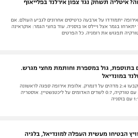
ה? איטליה תשחק נגד צפון אירלנד בפלייאוף
מאירופה יתמודדו על ארבעה כרטיסים אחרונים לגביע העולם. אם
י יתארחו בגמר אצל ויילס או בוסניה. עוד בחצי הגמר: אוקראינה
ורקיה תפגוש את רומניה. כל הפרטים
 בתוספת, גול במספרת וחותמת מחצי מגרש.
לנד במונדיאל
טירני ומקלין קבעו 2:4 מדהים על דנמרק. אלופת אירופה ספגה לראשונה
וסיימה ב-2:2 עם טורקיה, 0:7 לשדים האדומים על ליכטנשטיין. אוסטריה
ויץ הבטיחו מעשית העפלה למונדיאל, בלגיה