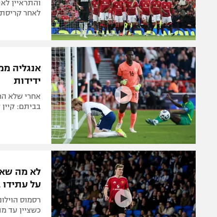
והתראיין לא
לאחר קריסתו ביורו 2021 ועל חיפוש אתגר 
ידידות
אחרי שלא הר
בביתם: קיין שוב כבש (7), סאר (40), די
לא מה שאוה
על עתידו 
רסמוס הוילונ
כשציין עד מת