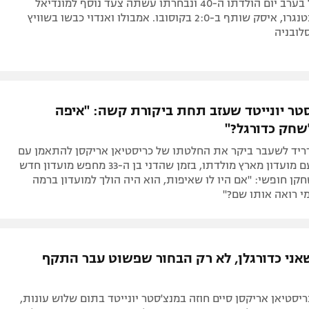
מודריץ' בישל בערב יום הולדתו ה-40 ונבחרתו עשתה צעד נוסף למונדיאל
ב-0:4 על מונטנגרו, איסק שותף ב-2:0 בקוסובו. אמבולו ואנדוי כבשו בשוויץ
ובניה
סטר יונייטד שעזב תחת ביקורת קשה: "איפה
חק כדורגל?"
ריד לשעבר ביקר את החלטתו של כריסטיאן אריקסן להתאמן עם
מאלמו, ולא עם מועדון מארץ מולדתו, בזמן שהדני בן ה-33 מחפש מועדון חדש
קן חופשי: "אם היו לו שאיפות, הוא היה הולך למועדון ברמה
מי רואה אותו שם?"
אני כדורגלן, לא רק הבחור שפשוט עבר התקף
יסטיאן אריקסן סיים חוזה במנצ'סטר יונייטד בתום שלוש עונות,