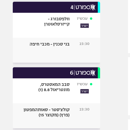
עכשיו
וולפסבורג -
קייזרסלאוטרן
ישיר
23:30
בני סכנין - מכבי חיפה
עכשיו
סבב המאסטרס,
מונטריאול 8.8 (1)
ישיר
23:30
קולצ'סטר - סאותהמפטון
(פרץ) (מקוצר 15)