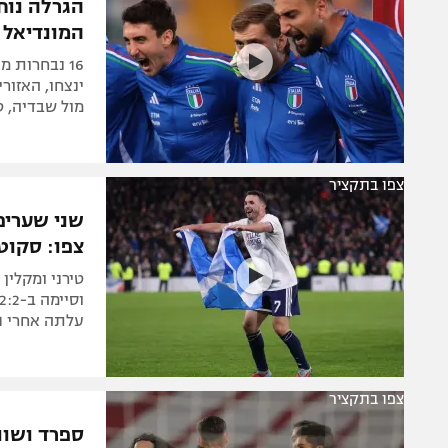
הגרלה נוח
המונדיאל
16 נבחרות 
ינצחו, האזור
מול שבדיה, ט
צפו בתקציר
שני שערים
צפו: סקוט
עלתה אחרי 1:1 עם בוסניה
צפו בתקציר
ספרד ושוו