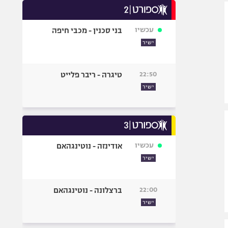
היאבקות WWE
אופניים
עכשיו
בני סכנין - מכבי חיפה
ספורט מוטורי
ישיר
כדורמים
פוטבול אמריקאי NFL
22:50
טיגרה - ריבר פלייט
בייסבול MLB
ישיר
ספורט אתגרי
ואקסטרים
אומנויות לחימה
גיימינג E-Sports
עכשיו
אודינזה - נוטינגהאם
ישיר
22:00
ברצלונה - נוטינגהאם
ישיר