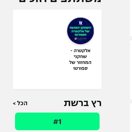
אלקטרה -
שחקני
המחזור של
ספורט1
רץ ברשת
הכל >
#1