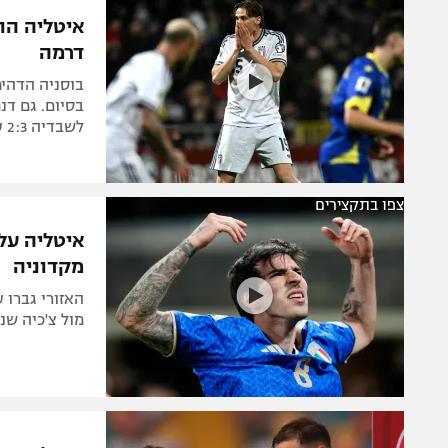
המגזין
איטליה הו
דרמה
לשבדיה 2:3 ענק על פולין, טורקיה עלתה עם 0:1 על קוסובו
צפו בתקצירים
איטליה על
מקדוניה
מול צ'כיה שנ