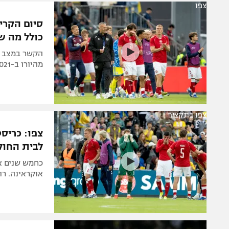
משתתפים וזוכים בפרסים
מכבי ת
צפו
הפועל 
תקנון משתתפים וזוכים בפרסים
סיום הקרי
הפועל 
כולל מה ש
תקנון עבור פעילות אלקטרה
הפועל 
תקנון עבור פעילות ספורט 1 – "מרלן"
הקשר במצב ט
מהיורו ב-2021 חזרה. ההערכה: הדפיברילטור המושתל בגופו נכנס לפעולה
מכבי נ
טניס
בני יהו
גיימינג E-Sports
תנאי שימוש
צפו בתקציר
צפו: כריס
מדיניות פרטיות
לבית החול
תקנון פעילות ספורט 1
כחמש שנים א
רשיון להקרנה פומבית לבית עסק
אוקראינה. רו
הצטרפות לחבילת הערוצים
לוח דרושים – ג'ובנט
תגיות