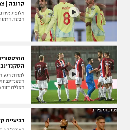
קרובה | צפ
הפסד. דרמות 
ההיסטוריה
הסקנדינבי
למרות רגע ה
הסקנדינביות
הקללה דווקא
צפו בתקצירים
רביעייה ק
האורנג' לא 