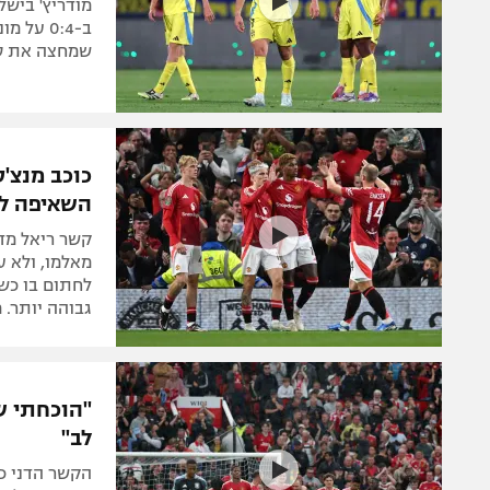
שמחצה את סל
כוכב מנצ'
השאיפה לש
קשר ריאל מד
לחתום בו כשח
גבוהה יותר. 
"הוכחתי ש
לב"
הקשר הדני כר