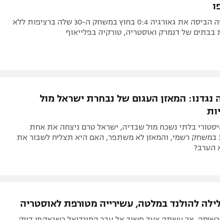
ו
אלופת אירופה הביסה את גאורגיה 0:4 בחוץ במשחק ה-30 שלה ברציפות ללא
בבתים של דנמרק ואוסטריה, טורקיה בפלייאוף
 נגדנו: המאזן העגום של נבחרת ישראל מול
ות
יסטורי בלתי נשכח מול שבדיה, ישראל טרם ניצחה את אחת
 במשחק רשמי, והמאזן לא משתפר, האם היא תצליח לשבור את
 הערב?
לילה להולנד במלטה, עשירייה מטורפת לאוסטריה
הרשימה, אך עשתה צעד חשוב אל עבר המונדיאל כשגאקפו דייק