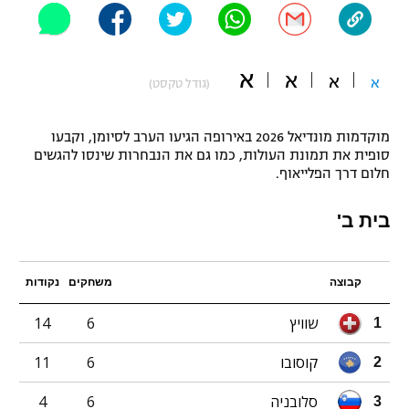
"מחצית בשכונה" – פודקאסט
אופניים
א
א
א
ספורט מוטורי
א
משתתפים וזוכים בפרסים
(גודל טקסט)
כדורמים
מוקדמות מונדיאל 2026 באירופה הגיעו הערב לסיומן, וקבעו
תקנון משתתפים וזוכים בפרסים
טניס
סופית את תמונת העולות, כמו גם את הנבחרות שינסו להגשים
פוטבול אמריקאי NFL
חלום דרך הפלייאוף.
תקנון עבור פעילות אלקטרה
גיימינג E-Sports
בייסבול MLB
בית ב'
תקנון עבור פעילות ספורט 1 – "מרלן"
ספורט אתגרי ואקסטרים
תנאי שימוש
קבוצה
משחקים
נקודות
אומנויות לחימה
שוויץ
6
14
1
מדיניות פרטיות
גיימינג E-Sports
קוסובו
6
11
2
תקנון פעילות ספורט 1
סלובניה
6
4
3