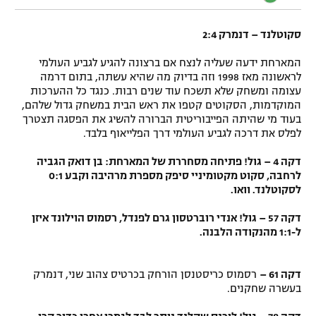
סקוטלנד – דנמרק 2:4
המארחת ידעה שעליה לנצח אם ברצונה להגיע לגביע העולמי
לראשונה מאז 1998 וזה בדיוק מה שהיא עשתה, בתום דרמה
עצומה ומשחק שלא תשכח עוד שנים רבות. כנגד כל ההערכות
המוקדמות, הסקוטים קטפו את ראש הבית במשחק גדול שלהם,
בעוד מי שהיתה הפייבוריטית הברורה להשיג את הפסגה תצטרך
לפלס את דרכה לגביע העולמי דרך הפלייאוף בלבד.
דקה 4 – גול! פתיחה מסחררת של המארחת: בן דואק הגביה
לרחבה, סקוט מקטומיניי סיפק מספרת מרהיבה וקבע 0:1
לסקוטלנד. וואו.
דקה 57 – גול! אנדי רוברטסון גרם לפנדל, רסמוס הוילונד איזן
ל-1:1 מהנקודה הלבנה.
דקה 61 –
רסמוס כריסטנסן הורחק בכרטיס צהוב שני, דנמרק
בעשרה שחקנים.