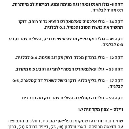
דקה 3- גול! האנס ונאקן נגח פנימה ומנע דפיקות לב מיותרות,
0:1 מהיר לבלגיה.
דקה 34 – גול! אלכסיס סאלמאקרס הוציא כדור רוחב, דוקו
המשיך את כושרו הטוב והכפיל. 0:2 לבלגיה.
דקה 41 – גול! דוקו סיפק מבצע אישי מבריק, השלים צמד וקבע
0:3 לבלגיה.
דקה 52 – גול! ברנדון מכלה דחק מקרוב פנימה. 0:4 לבלגיה.
דקה 55 – גול! סאלמאקרס הצטרף לחגיגה וקבע 0:5 מקרוב.
דקה 57 – גול! בליץ בלגי: דוקו בישל לשארל דה קטלארה, 0:6
לבלגיה.
דקה 59 – גול! דה קטלארה השלים צמד בזק וזה כבר 0:7.
ויילס – צפון מקדוניה 1:7
שתי הנבחרות ידעו שמקומן בפלייאוף מובטח, הוולשים התפוצצו
עם תוצאה מרהיבה. הארי ווילסון (18, 75), דייויד ברוקס (21), ברנן