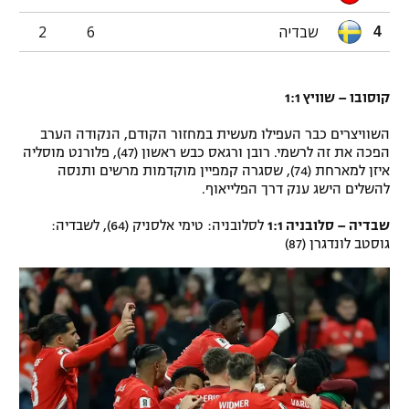
רשיון להקרנה פומבית לבית עסק
שבדיה
6
2
4
הצטרפות לחבילת הערוצים
קוסובו – שוויץ 1:1
לוח דרושים – ג'ובנט
השוויצרים כבר העפילו מעשית במחזור הקודם, הנקודה הערב
הפכה את זה לרשמי. רובן ורגאס כבש ראשון (47), פלורנט מוסליה
תגיות
איזן למארחת (74), שסגרה קמפיין מוקדמות מרשים ותנסה
להשלים הישג ענק דרך הפלייאוף.
המגזין
שבדיה – סלובניה 1:1
לסלובניה: טימי אלסניק (64), לשבדיה:
גוסטב לונדגרן (87)