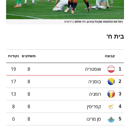
ניצל את הזדמנות שקיבל בהרכב. דני אולמו
|
רויטרס
בית ח'
קבוצה
משחקים
נקודות
אוסטריה
8
19
1
בוסניה
8
17
2
רומניה
8
13
3
קפריסין
8
8
4
סן מרינו
8
0
5