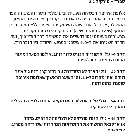
ספרד – טורקיה 2:2
אלופת אירופה הבטיחה מעשית גביע עולמי נוסף, והערב זה הפך
רשמי. ספרד אמנם ספגה לראשונה בקמפיין ואיבדה את המאזן
המושלם, אך בכל זאת רשמה משחק 31 ברציפות ללא הפסד בזמן
החוקי (שיא כל הזמנים שלה). הטורקים שרשמו מוקדמות
מרשימים בעצמם ינסו להשלים את המשימה דרך הפלייאוף, ועל
הדרך השכיחו את ה-6:0 שספגו במפגש הקודם בין הנבחרות.
דקה 4- גול! קוקורייה הכניס כדור רוחב, אולמו המשיך מתוך
הרחבה פנימה. 0:1 לספרד.
דקה 42 – גול! ספרד לא הסתדרה עם כדור קרן, דניז גול אמר
תודה ואיזן מקרוב ל-1:1. זהו השער הראשון שאלופת אירופה
סופגת במוקדמות.
דקה 54 – גול! סליח אוזצ'אן בעט מקצה הרחבה לפינה והשלים
מהפך, 1:2 לטורקיה.
דקה 61 – גול! הגנת טורקיה לא הצליחה להרחיק, מיקל
אויארסבאל המשיך את המוקדמות הנהדרות שלו ודחק מקרוב
את ה-2:2.