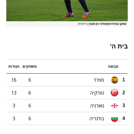
שחקן נבחרת סקוטלנד ג'ון מקגין
|
רויטרס
בית ה'
קבוצה
משחקים
נקודות
ספרד
6
16
1
טורקיה
6
13
2
גאורגיה
6
3
3
בולגריה
6
3
4