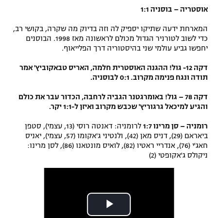
אוסטריה – בוסניה 1:1
המארחת ידעה שתיקו יספיק לה וזה בדיוק מה שקרה, בקושי רב,
כדי לשוב לטורניר הגדול מכולם לראשונה מאז 1998. הבוסנים
יחפשו גביע עולמי שני בהיסטוריה דרך הפלייאוף.
דקה 12- גול! ההגנה האוסטרית חלמה, האריס טבאקוביץ' אמר
תודה ונגח פנימה מקרוב. 0:1 לבוסניה.
דקה 78 – גול! באומרגטנר הגביה לרחבה, הכדור עבר את כולם
והגיע למיכאל גרגוריץ' שכבש מקרוב ואיזן ל-1:1 יקר.
רומניה – סן מרינו 1:7
לרומניה: דאנטה רוסי (13, עצמי), סטפן
ביאראם (29), דניס מאן (42), ולנטיני ג'אקומו (57, עצמי), יאניס
חאג'י (76), אנדריי ראטיו (82), לואיס מונטאנו (86), לסן מרינו:
ניקולס ג'אקופטי (2)