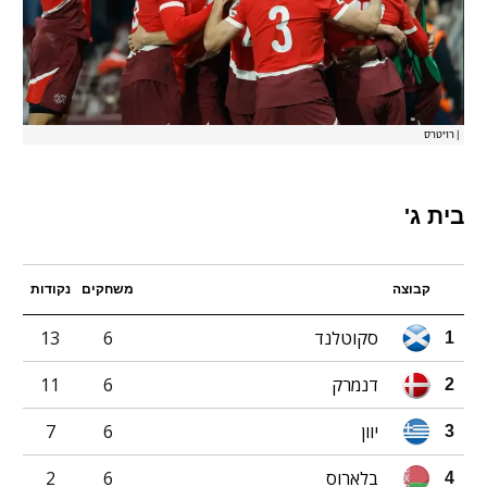
|
רויטרס
בית ג'
קבוצה
משחקים
נקודות
סקוטלנד
6
13
1
דנמרק
6
11
2
יוון
6
7
3
בלארוס
6
2
4