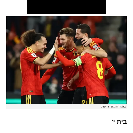
בלגיה חוגגת
|
רויטרס
בית י'