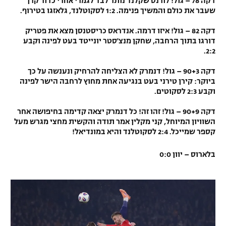
דקה 78 – גול! לורנס שקלנד נותר לבד לגמרי אחרי כדור קרן
שעבר את כולם והמשיך פנימה. 1:2 לסקוטלנד, גלאזגו בטירוף.
דקה 82 – גול! איזו דרמה. אנדראס כריסטנסן מצא את פטריק
דורגו בתוך הרחבה, שחקן מנצ'סטר יונייטד בעט לפינה וקבע
2:2.
דקה 90+3 – גול! דנמרק לא הצליחה להרחיק ונענשה על כך
ביוקר: קירן טירני בעט בנגיעה אחת מחוץ לרחבה הישר לפינה
וקבע 2:3 לסקוטים.
דקה 90+9 – גול! זהו זה! כל דנמרק יצאה קדימה בחיפושה אחר
השוויון המיוחל, קני מקלין אמר תודה והקשית מחצי מגרש מעל
קספר שמייכל. 2:4 לסקוטלנד והיא במונדיאל!
בלארוס – יוון 0:0