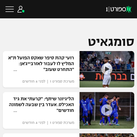
סומגאיט
כדורגל ישראלי
רועי קהת סיפר שאקס הפועל ת"א
המליץ לו לעבור לאזרבייג'אן:
"התחרט שעזב"
ליגת העל
כדורגל עולמי
מערכת ספורט 1 | לפני 4 חודשים
ליגה לאומית
ליגת האלופות
כדורסל ישראלי
הליגיונר שיתף: "קרעתי את גיד
גביע הטוטו
האכילס. אעדר בין שבעה לשמונה
ליגה אירופית
חודשים"
ליגת ווינר סל
ליגיונרים
כדורסל עולמי
ליגה אנגלית
מערכת ספורט 1 | לפני 4 חודשים
ליגה לאומית
גביע המדינה
NBA
ליגה גרמנית
ענפים נוספים