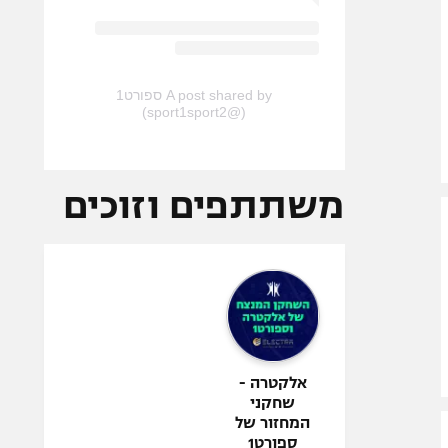
A post shared by ספורט1
(@sport1sport2)
משתתפים וזוכים
אלקטרה -
שחקני
המחזור של
ספורט1