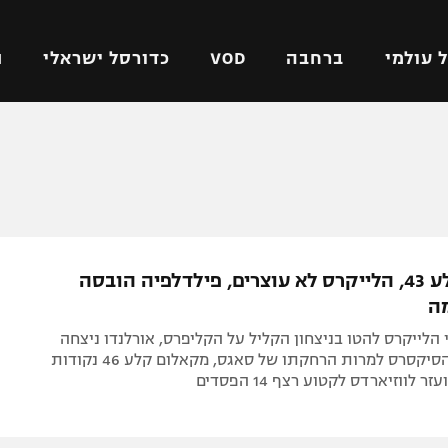
 עולמי
ברחבה
VOD
כדורסל ישראלי
ת
ל ישראלי
כדורגל עולמי
כדורסל ישראלי
על
ליגת האלופות
ליגת ווינר סל
אומית
ליגה אירופית
ליגה לאומית
וטו
ליגה אנגלית
כדורסל נשים
דונצ'יץ' קלע 43, הלייקרס לא עוצרים, פילדלפיה הובסה
ים
ליגה גרמנית
מכבי תל אביב
ה
מדינה
ליגה ספרדית
הפועל חולון
הלייקרס להטו בניצחון הקליל על הקליפרס, אורלנדו ניצחה
ישראל
ליגה איטלקית
הפועל ירושלים
103:144 את הסיקסרס למרות הרחקתו של סאגס, מקאלום קלע 46 נקודות
יפה
ליגה צרפתית
דני אבדיה
רושלים
ליגה הולנדית