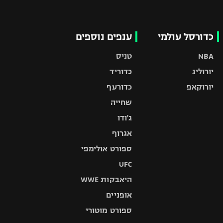
כדורסל עולמי
ענפים נוספים
NBA
טניס
יורוליג
כדוריד
יורוקאפ
כדורעף
שחייה
ג'ודו
אגרוף
ספורט אולימפי
UFC
היאבקות WWE
אופניים
ספורט מוטורי