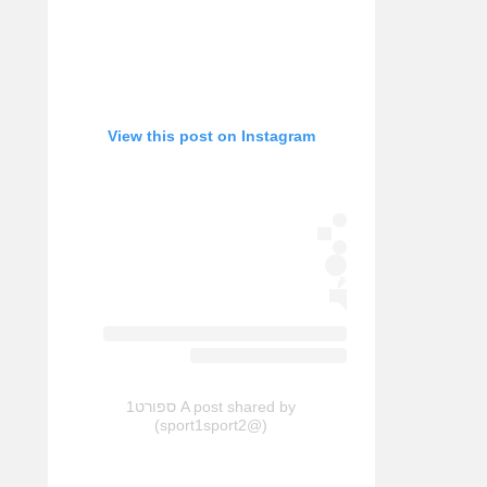
View this post on Instagram
A post shared by ספורט1
(@sport1sport2)