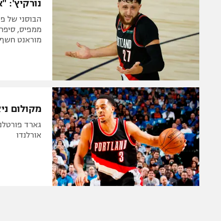
נורקיץ': 
ממפיס, סיפר
מוראנט חשף 
מקולום ניצח
אורלנדו