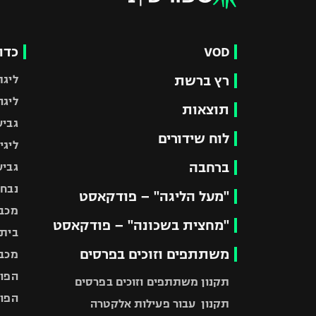
VOD
כדו
רץ ברשת
ליגת
ליגה
תוצאות
גביע
לוח שידורים
ליגי
ברחבה
גביע
נבחר
"מעל הליגה" – פודקאסט
מכבי
"מחצית בשכונה" – פודקאסט
בית"
משתתפים וזוכים בפרסים
מכבי
הפוע
תקנון משתתפים וזוכים בפרסים
הפוע
תקנון עבור פעילות אלקטרה