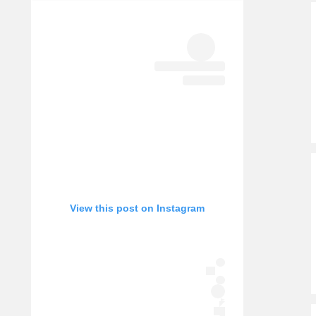
היאבקות WWE
אופניים
ספורט מוטורי
כדורמים
פוטבול אמריקאי NFL
בייסבול MLB
ספורט אתגרי
ואקסטרים
אומנויות לחימה
גיימינג E-Sports
View this post on Instagram