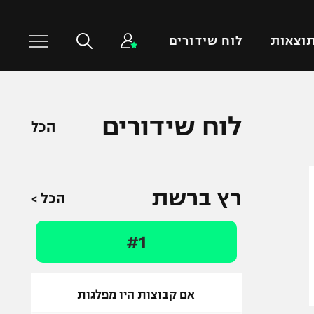
וצאות
לוח שידורים
כדורסל עולמי
ענפים נוספים
לוח שידורים
הכל
NBA
טניס
יורוליג
כדוריד
יורוקאפ
כדורעף
רץ ברשת
הכל >
שחייה
ג'ודו
#1
אגרוף
ספורט אולימפי
UFC
אם קבוצות היו מפלגות