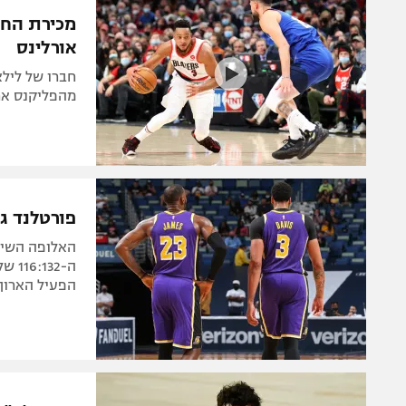
המגזין
מכירת החיס
אורלינס
חברו של לילא
מהפליקנס אר
פורטלנד גב
ה-32
הפעיל הארוך 