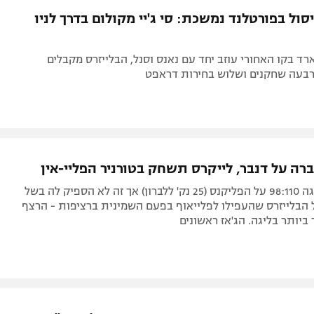
ול בפורטלנד נמשכת: סי ג'יי מקולום בדרך לניו
רד בקו האחורי עוזב יחד עם נאנס וסנל, הבלייזרס מקבלים
בעה שחקנים ושלוש בחירות דראפט
רה על דנבר, לייקרס תשחק בטורניר הפליי-אין
האלופה השיגה 98:110 על הפליקנס (25 נק' ללברון) אך זה לא הספיק לה בשל
116:1 של הבלייזרס שהעפילו לפלייאוף בפעם השמינית ברציפות - הרצף
ביותר בליגה. הג'אז ראשונים