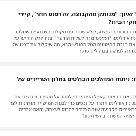
ל אביב
ליגה טורקית
תל אביב
ליגה סינית
זאיון: "מנותק מהקבוצה, זה דפוס חוזר", קיירי
חיפה
ליגה ברזילאית
קי הבית?
באר שבע
ליגות נוספות
 הפורוורד הפצוע, שלא שוחח עם מקולום בשבועיים שחלפו
תניה
ו אורלינס: "המינימום זה לשלוח הודעה". בניו יורק הודיעו על
את חובת החיסונים החל מחודש הבא, מה שיסלול את דרכו של
דה
חזרה לפרקט בברקליס סנטר
: ניתוח המהלכים הבולטים בחלון הטריידים של
לה את הפאוור קאפל הנצחי כדי להמר על מהפכה שתצית את
 ניו אורלינס ויתרה על נכסים כדי לבנות חמישייה מודרנית לצד
הפראיירית הקבועה שוב הצליחה להרוס לעצמה, והאם אבדיה
ואציה המשונה בוושינגטון?