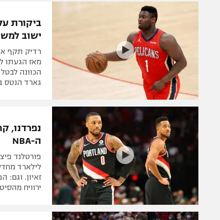
משתתפים וזוכים בפרסים
מכבי ת
הפועל 
תקנון משתתפים וזוכים בפרסים
ביקורת על 
הפועל 
ישוב למשח
תקנון עבור פעילות אלקטרה
הפועל 
תקנון עבור פעילות ספורט 1 – "מרלן"
רדיק תקף את
מכבי נ
מאז הגעתו לני
טניס
הכוונה לבטל 
בני יהו
גארד הנטס ב
גיימינג E-Sports
תנאי שימוש
נפרדנו, קח
מדיניות פרטיות
ה-NBA
תקנון פעילות ספורט 1
פורטלנד פיצ
רשיון להקרנה פומבית לבית עסק
לילארד מחדש,
זאיון. וגם: 
הצטרפות לחבילת הערוצים
ירוויח מהסיט
לוח דרושים – ג'ובנט
תגיות