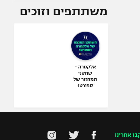
משתתפים וזוכים
אלקטרה -
שחקני
המחזור של
ספורט1
בו אחרינו