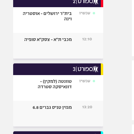
אופניים
עכשיו
בית"ר ירושלים - אוסטריה
ספורט מוטורי
וינה
כדורמים
פוטבול אמריקאי NFL
12:10
מכבי ת"א - צסק"א סופיה
בייסבול MLB
ספורט אתגרי
ואקסטרים
אומנויות לחימה
גיימינג E-Sports
עכשיו
טוונטה (למקין) -
דונאיסקה סטרדה
13:20
מגזין טניס גברים 6.8