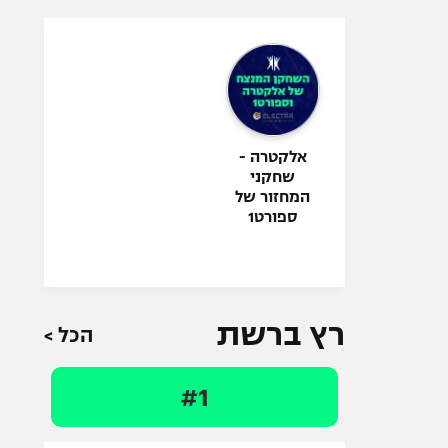
אלקטרה -
שחקני
המחזור של
ספורט1
רץ ברשת
הכל >
#1