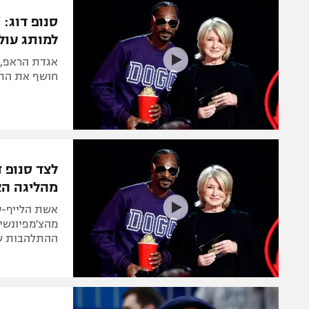
הפועל 
תקנון משתתפים וזוכים בפרסים
סנופ דוג: 
הפועל 
למותג עול
תקנון עבור פעילות אלקטרה
הפועל 
תקנון עבור פעילות ספורט 1 – "מרלן"
אגדת הראפ, ש
מכבי נ
חושף את התוכ
טניס
בני יהו
גיימינג E-Sports
תנאי שימוש
לצד סנופ 
מדיניות פרטיות
מהליגה הא
תקנון פעילות ספורט 1
אשת הלייף-סט
רשיון להקרנה פומבית לבית עסק
מהצ'מפיונשיפ
ההתלהבות ש
הצטרפות לחבילת הערוצים
לוח דרושים – ג'ובנט
תגיות
המגזין