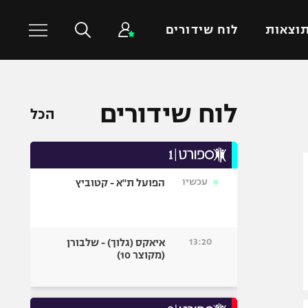
וצאות
לוח שידורים
כדורסל עולמי
ענפים נוספים
לוח שידורים
הכל
NBA
טניס
יורוליג
כדוריד
יורוקאפ
כדורעף
עכשיו
הפועל ת"א - קטוביץ
שחייה
ג'ודו
אגרוף
13:20
איאקס (גלוך) - שלבורן
(מקוצר 10)
ספורט אולימפי
UFC
היאבקות WWE