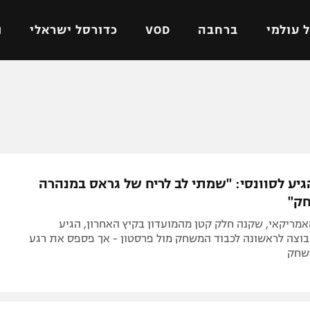
 עולמי
ברחבה
VOD
כדורסל ישראלי
ת
ל ישראלי
כדורגל עולמי
כדורסל ישראלי
על
ליגת האלופות
ליגת ווינר סל
אומית
ליגה אירופית
ליגה לאומית
וטו
ליגה אנגלית
כדורסל נשים
גיע לסוונסי: "שמתי לב לריח של גראס במנהרה
ים
ליגה גרמנית
מכבי תל אביב
ק"
מדינה
ליגה ספרדית
הפועל חולון
מריקאי, שקנה חלק קטן מהמועדון בקיץ האחרון, הגיע
ישראל
ליגה איטלקית
הפועל ירושלים
בוצה לראשונה לכבוד המשחק מול פרסטון - אך פספס את רגע
שחק
יפה
ליגה צרפתית
דני אבדיה
רושלים
ליגה הולנדית
ל אביב
ליגה טורקית