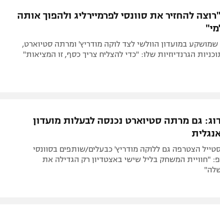
תל אביב
ליגה סינית
"רוצה להחזיר את סוונסי לפרמיירליג ולהפוך אותה
חיפה
ליגה ברזילאית
מי"
באר שבע
ליגות נוספות
מושקע במועדון הוולשי לצד לוקה מודריץ' ומרתה סטיוארט,
תניה
ניות הגרנדיוזיות שלו: "כדי להצליח צריך כסף, זו המציאות"
דה
דוג: גם מרתה סטיוארט נכנסה לבעלות מועדון
נגלית
ייל הצטרפה גם ללוקה מודריץ' כבעלים/שותפים בסוונסי
: "חוויית המשחק בליל שישי באצטדיון רק הגדילה את
לה"