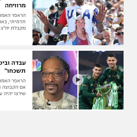
מרוויחה
הראפר האמרי
תדמיתי, באר
מקבלת יח"צ ח
עבדה וביטו
תשכחו"
הראפר האמרי
אם הקבוצה תז
שירצו יהיה ע