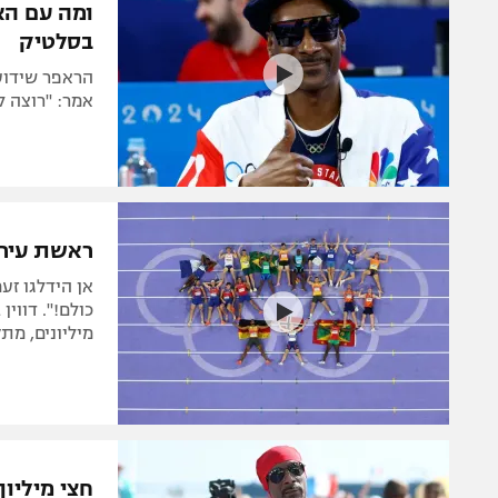
ומה עם הא
בסלטיק
הראפר שידוע
אמר: "רוצה ל
ראשת עיריי
אן הידלגו זע
כולם!". דווי
מיליונים, מת
חצי מיליון