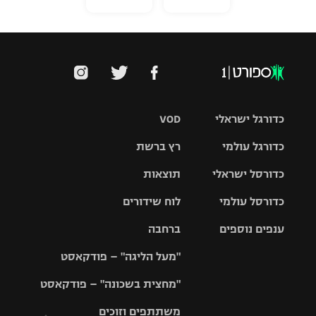
כדורגל ישראלי
VOD
כדורגל עולמי
רץ ברשת
ליגת העל
כדורסל ישראלי
תוצאות
ליגת
ליגה לאומית
האלופות
כדורסל עולמי
לוח שידורים
ליגת ווינר
סל
גביע הטוטו
ענפים נוספים
ברחבה
ליגה
NBA
אירופית
"מעל הליגה" – פודקאסט
ליגה לאומית
ליגיונרים
טניס
יורוליג
ליגה אנגלית
"מחצית בשכונה" – פודקאסט
כדורסל נשים
גביע המדינה
כדוריד
יורוקאפ
ליגה גרמנית
משתתפים וזוכים