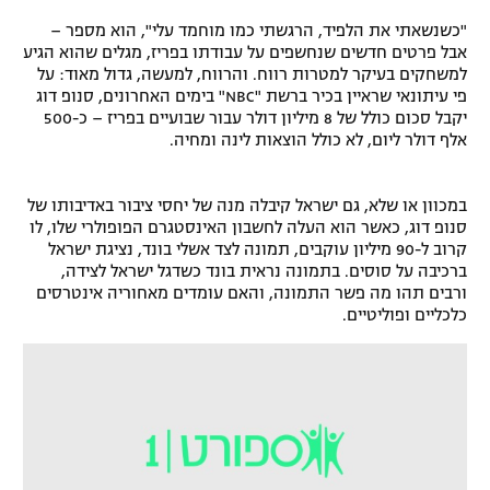
"כשנשאתי את הלפיד, הרגשתי כמו מוחמד עלי", הוא מספר –
אבל פרטים חדשים שנחשפים על עבודתו בפריז, מגלים שהוא הגיע
למשחקים בעיקר למטרות רווח. והרווח, למעשה, גדול מאוד: על
פי עיתונאי שראיין בכיר ברשת "NBC" בימים האחרונים, סנופ דוג
יקבל סכום כולל של 8 מיליון דולר עבור שבועיים בפריז – כ-500
אלף דולר ליום, לא כולל הוצאות לינה ומחיה.
במכוון או שלא, גם ישראל קיבלה מנה של יחסי ציבור באדיבותו של
סנופ דוג, כאשר הוא העלה לחשבון האינסטגרם הפופולרי שלו, לו
קרוב ל-90 מיליון עוקבים, תמונה לצד אשלי בונד, נציגת ישראל
ברכיבה על סוסים. בתמונה נראית בונד כשדגל ישראל לצידה,
ורבים תהו מה פשר התמונה, והאם עומדים מאחוריה אינטרסים
כלכליים ופוליטיים.