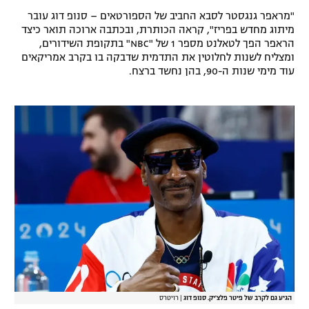
"מראפר גנגסטר לסבא החביב של הספורטאים – סנופ דוג עובר
רשיון להקרנה פומבית לבית עסק
מיתוג מחדש בפריז", קראה הכותרת, ובכתבה ארוכה תואר כיצד
הראפר הפך לטאלנט מספר 1 של "NBC" בתקופת השידורים,
הצטרפות לחבילת הערוצים
ומצליח לשנות לחלוטין את התדמית שדבקה בו בקרב אמריקאים
עוד מימי שנות ה-90, בהן נחשד ברצח.
לוח דרושים – ג'ובנט
תגיות
המגזין
הגיע גם לקרב של פיטר פלצ'יק. סנופ דוג
|
רויטרס