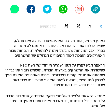
"מחצית בשכונה" – פודקאסט
אופניים
ספורט מוטורי
משתתפים וזוכים בפרסים
א
א
א
א
(גודל טקסט)
כדורמים
תקנון משתתפים וזוכים בפרסים
טניס
באופן מפתיע, אחד מכוכבי האולימפיאדה עד כה אינו אתלט,
פוטבול אמריקאי NFL
שחיין או ג'ודוקא – כי אם ראפר. סנופ דוג אומנם לא מתחרה
תקנון עבור פעילות אלקטרה
בפריז, אבל הנוכחות שלו בלתי ניתנת להתעלמות, ולפחות עבור
האמריקאים הופכת לאחד הסיפורים הגדולים של המשחקים.
גיימינג E-Sports
בייסבול MLB
תקנון עבור פעילות ספורט 1 – "מרלן"
הראפר הגיע לפריז על תקן "שגריר מיוחד" של רשת NBC
ספורט אתגרי ואקסטרים
שמשדרת את המשחקים בארצות הברית, ומשמש רוב הזמן כבדרן
תנאי שימוש
שמהווה אתחנתא קומית בשידורים. בימים האחרונים הוא גם הפך
לפרשן לעת מצוא, ומפעם לפעם הוא אף מפציע עם שירי ראפ
אומנויות לחימה
שכתב ברוח ובהשראת התחרויות.
מדיניות פרטיות
גיימינג E-Sports
אחרי שנשא את הלפיד האולימפי בטקס הפתיחה, סנופ דופ מככב
על המסך בכל הזדמנות, וב-CNN מתארים זאת כמהפך תדמיתי
תקנון פעילות ספורט 1
של ממש.