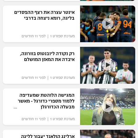
רשיון להקרנה פומבית לבית עסק
אינטר עצרה את רצף ההפסדים
בליגה, רומא ניצחה בדרבי
הצטרפות לחבילת הערוצים
מערכת ספורט 1 | לפני 11 חודשים
לוח דרושים – ג'ובנט
תגיות
רק נקודה ליובנטוס בוורונה,
איבדה את המאזן המושלם
המגזין
מערכת ספורט 1 | לפני 11 חודשים
המגישה הלוהטת שמעדיפה
ללמוד מספרי כדורגל - מאשר
מבעלה הכדורגלן
מערכת ספורט 1 | לפני 11 חודשים
ארלינג הולאנד יעבור לליגה