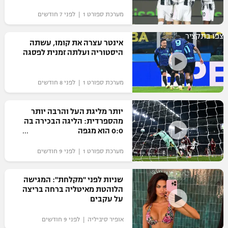
"מחצית בשכונה" – פודקאסט
מערכת ספורט 1 | לפני 7 חודשים
אופניים
צפו בתקציר
אינטר עצרה את קומו, עשתה
ספורט מוטורי
משתתפים וזוכים בפרסים
היסטוריה ועלתה זמנית לפסגה
כדורמים
תקנון משתתפים וזוכים בפרסים
טניס
מערכת ספורט 1 | לפני 8 חודשים
פוטבול אמריקאי NFL
תקנון עבור פעילות אלקטרה
יותר מליגת העל והרבה יותר
גיימינג E-Sports
בייסבול MLB
מהספרדית: הליגה הבכירה בה
תקנון עבור פעילות ספורט 1 – "מרלן"
0:0 הוא מגפה
ספורט אתגרי ואקסטרים
תנאי שימוש
מערכת ספורט 1 | לפני 9 חודשים
אומנויות לחימה
שניות לפני "מקלחת": המגישה
מדיניות פרטיות
הלוהטת מאיטליה ברחה בריצה
גיימינג E-Sports
על עקבים
תקנון פעילות ספורט 1
אופיר סיביליה | לפני 9 חודשים