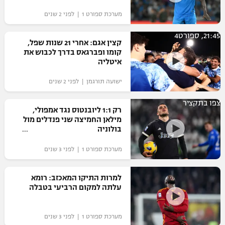
מערכת ספורט 1 | לפני 2 שנים
21:45, ספורט4
קצין אגם: אחרי 21 שנות שפל,
קומו ופברגאס בדרך לכבוש את
איטליה
ישועה תורגמן | לפני 2 שנים
צפו בתקציר
רק 1:1 ליובנטוס נגד אמפולי,
מילאן החמיצה שני פנדלים מול
בולוניה
מערכת ספורט 1 | לפני 3 שנים
למרות התיקו המאכזב: רומא
עלתה למקום הרביעי בטבלה
מערכת ספורט 1 | לפני 3 שנים