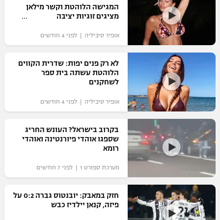
המגישה הלוהטת וקשר מילאן
כדורסל נשים
נבחרת ישראל
מציגים זוגיות יציבה
יורוליג
ליגה ספרדית
טניס
VOD
מכבי תל אביב
מכבי חיפה
אופיר סיביליה | לפני 4 חודשים
יורוקאפ
ליגה איטלקית
כדוריד
הפועל חולון
בית"ר ירושלים
לא רק פנים יפות: שדרית הקווים
רץ ברשת
ליגה צרפתית
הלוהטת עשתה בית ספר
כדורעף
הפועל ירושלים
לשחקנים
מכבי תל אביב
ליגה הולנדית
שחייה
תוצאות
אופיר סיביליה | לפני 4 חודשים
דני אבדיה
הפועל תל אביב
ליגה טורקית
ג'ודו
בקרוב בישראל? העונש החריג
הפועל חיפה
לוח שידורים
שספגו אוהדי פיורנטינה ואוהדי
ליגה סינית
אגרוף
רומא
הפועל באר שבע
ליגה ברזילאית
ברחבה
מערכת ספורט 1 | לפני 7 חודשים
ספורט אולימפי
מכבי נתניה
ליגות נוספות
UFC
חזק במאבק: יובנטוס גברה 0:2 על
"מעל הליגה" – פודקאסט
בני יהודה
פיזה, קנאן יילדיז כבש
היאבקות WWE