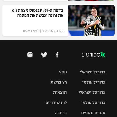
בדקה ה-97: יובנטוס ניצחה 0:1
את ורונה וכבשה את הפסגה
מערכת ספורט 1 | לפני 3 שנים
כדורגל ישראלי
VOD
כדורגל עולמי
רץ ברשת
ליגת העל
כדורסל ישראלי
תוצאות
ליגת
ליגה לאומית
האלופות
כדורסל עולמי
לוח שידורים
ליגת ווינר
סל
גביע הטוטו
ענפים נוספים
ברחבה
ליגה
NBA