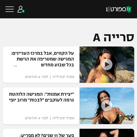
סרייה A
כדורגל ישראלי
על הקווים, אבל במרכז העניינים:
המגישה שמטריפה את הרשת
בכל שבוע מחדש
ליגת העל
כדורגל עולמי
אופיר סיביליה | לפני 4 חודשים
ליגה לאומית
ליגת האלופות
"יצירת אמנות": המגישה הלוהטת
כדורסל ישראלי
גרמה לעוקבים "לבכות" מרוב יופי
גביע הטוטו
ליגה אירופית
ליגת ווינר סל
ליגיונרים
כדורסל עולמי
אופיר סיביליה | לפני 4 חודשים
ליגה אנגלית
ליגה לאומית
גביע המדינה
NBA
פער של 11 שנים? לא מפריע:
ליגה גרמנית
ענפים נוספים