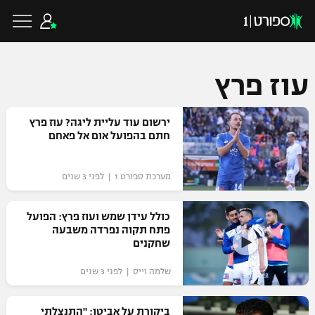
עוז פרץ
כדורגל ישראלי
ירשום עוד עליית ליגה? עוז פרץ
חתם בהפועל אום אל פאחם
ליגת העל
כדורגל עולמי
מערכת ספורט 1 | לפני 3 שנים
ליגה לאומית
ליגת האלופות
כולל עידן שמש ועוז פרץ: הפועל
כדורסל ישראלי
פתח תקוה נפרדה משבעה
גביע הטוטו
שחקנים
ליגה אירופית
ליגת ווינר סל
ליגיונרים
כדורסל עולמי
שלמה וייס | לפני 3 שנים
ליגה אנגלית
ליגה לאומית
גביע המדינה
NBA
ביקורת על אביטן: "התנצלתי
ליגה גרמנית
ענפים נוספים