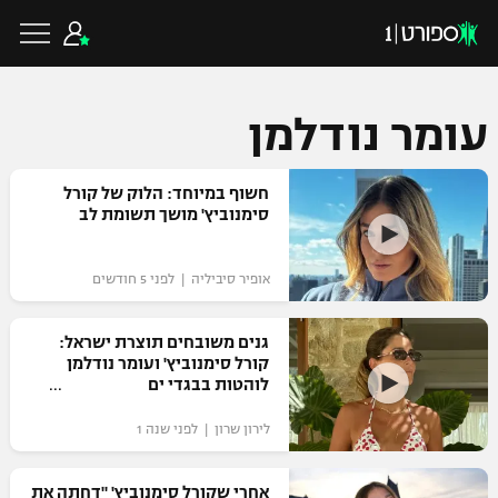
עומר נודלמן
כדורגל ישראלי
חשוף במיוחד: הלוק של קורל
סימנוביץ' מושך תשומת לב
ליגת העל
כדורגל עולמי
אופיר סיביליה | לפני 5 חודשים
ליגה לאומית
ליגת האלופות
גנים משובחים תוצרת ישראל:
כדורסל ישראלי
קורל סימנוביץ' ועומר נודלמן
גביע הטוטו
לוהטות בבגדי ים
ליגה אירופית
ליגת ווינר סל
ליגיונרים
כדורסל עולמי
לירון שרון | לפני שנה 1
ליגה אנגלית
ליגה לאומית
גביע המדינה
NBA
אחרי שקורל סימנוביץ' "דחתה את
ליגה גרמנית
ענפים נוספים