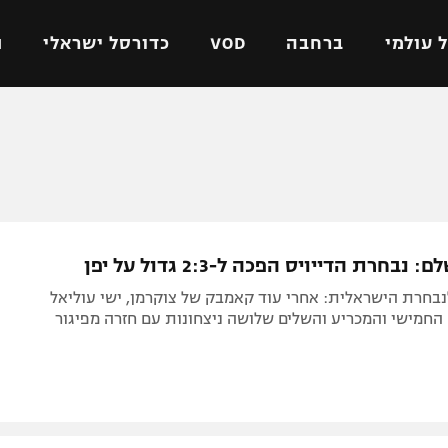
 עולמי
ברחבה
VOD
כדורסל ישראלי
ת
ל ישראלי
כדורגל עולמי
כדורסל ישראלי
על
ליגת האלופות
ליגת ווינר סל
אומית
ליגה אירופית
ליגה לאומית
וטו
ליגה אנגלית
כדורסל נשים
בחרת הדייויס הפכה ל-2:3 גדול על יפן
ים
ליגה גרמנית
מכבי תל אביב
לנבחרת הישראלית: אחרי עוד קאמבק של צוקרמן, ישי עוליאל
מדינה
ליגה ספרדית
הפועל חולון
החמישי והמכריע והשלים שלושה ניצחונות עם חזרה מפיגור
ישראל
ליגה איטלקית
הפועל ירושלים
יפה
ליגה צרפתית
דני אבדיה
רושלים
ליגה הולנדית
ל אביב
ליגה טורקית