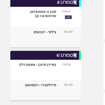
עכשיו
סבב ה-WTA1000,
טורונטו 7.8 (2)
ישיר
06:00
צ'לסי - יובנטוס
עכשיו
באיירן מינכן - אסטון וילה
06:00
מידלסברו - רקסהאם