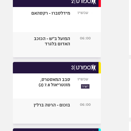
אופניים
עכשיו
מידלסברו - רקסהאם
ספורט מוטורי
כדורמים
פוטבול אמריקאי NFL
06:00
הפועל ב"ש - הכוכב
בייסבול MLB
האדום בלגרד
ספורט אתגרי
ואקסטרים
אומנויות לחימה
גיימינג E-Sports
עכשיו
סבב המאסטרס,
מונטריאול 7.8 (2)
ישיר
06:00
בוכום - הרטה ברלין