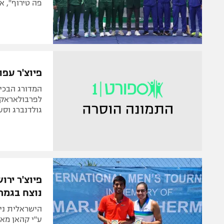
פה טירוף", אר
פיוצ'ר עפולה: עו
לפרבולאראקיס
גולדנברג וסע
פיוצ'ר ירו
נוצח בגמר
ע"י קהאן מאר