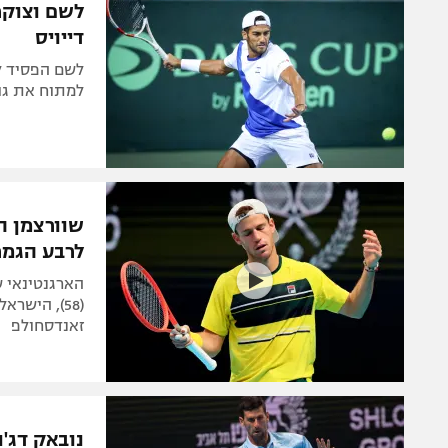
דייויס
למתוח את גולביס, אבל
שוורצמן ה
לרבע הגמר
זאנדסחולפ
נובאק דג'ו