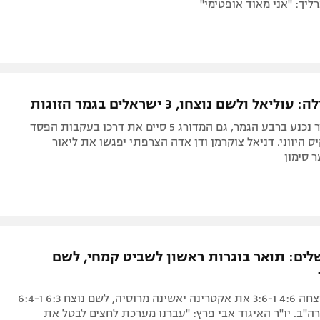
ליך: "אני מאוד אופטימי"
ליאל ולשם נוצחו, 3 ישראלים בגמר הזוגות
המדורג הבכיר נכנע ברבע הגמר, גם המדורג 5 סיים את דרכו בעקבות הפסד
 היווני. דניאל צוקרמן ודן אדה הצרפתי יפגשו את ליאור
ר סימון
שלים: תואר בוגרות ראשון לשביט קמחי, לשם
הישראלית ניצחה 4:6 ו-3:6 את אקטרינה יאשינה מרוסיה, לשם נוצח 6:3 ו-6:4
ה"ב. יו"ר האיגוד אבי פרץ: "עברנו מערכת לחצים לבטל את