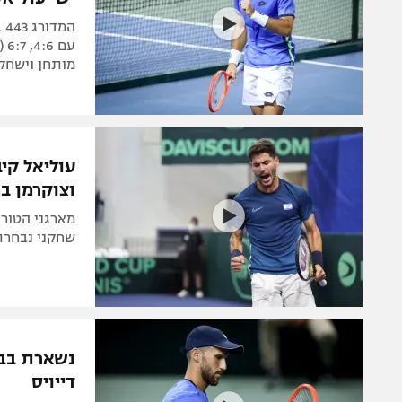
מותחן וישחק 
וצוקרמן ב
שחקני נבחרת 
דייויס