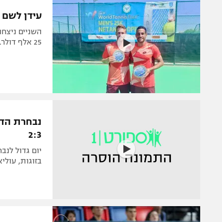
הפועל 
תקנון משתתפים וזוכים בפרסים
עידן לשם ו
הפועל 
תקנון עבור פעילות אלקטרה
הפועל 
25 אלף דולר. ביחידים הפסיד צוקרמן בחצי הגמר והודח
תקנון עבור פעילות ספורט 1 – "מרלן"
מכבי נ
טניס
בני יהו
גיימינג E-Sports
תנאי שימוש
מדיניות פרטיות
2:3
תקנון פעילות ספורט 1
יום גדול לנב
רשיון להקרנה פומבית לבית עסק
בזוגות, עולי
הצטרפות לחבילת הערוצים
לוח דרושים – ג'ובנט
תגיות
המגזין