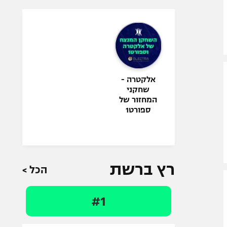
אלקטרה -
שחקני
המחזור של
ספורט1
רץ ברשת
הכל >
#1