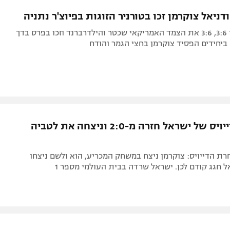
תל אביב
ליגה סינית
דניאל צוקרמן זכו בטורניר הזוגות בפיוצ'ר נתניה
חיפה
ליגה ברזילאית
השניים ניצחו 3:6, 3:6 את הצמד האמריקאי שכטר והילדרברנד וזכו בפרס בדך
באר שבע
ליגות נוספות
תניה
דה
נבחרת הדייויס של ישראל חזרה מ-2:0 וניצחה את לטביה
חרת הדייויס: צוקרמן ניצח במשחק המכריע, הוא ולשם ניצחו
אל חגג קודם לכן. ישראל שרדה בבית העולמי מספר 1