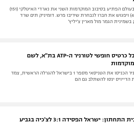
המדורג 443 בעולם הפתיע בסיבוב המוקדמות השני את נארדי האיטלקי (151)
עם 4:6, 6:7 (4) ויפגוש את חברו לנבחרת שיריבו פרש. דומיניק תים שרד
בשמינית הגמר מול מארין צ'יליץ'
עוליאל קיבל כרטיס חופשי לטורניר ה-ATP בת"א, לשם
מוקדמות
מארגני הטורניר הכניסו את הטניסאי מספר 1 בישראל להגרלה הראשית, צמד
הדייויס ינסו להשתלב גם הם
נשארת בבית התחתון: ישראל הפסידה 3:1 לצ'כיה בגביע