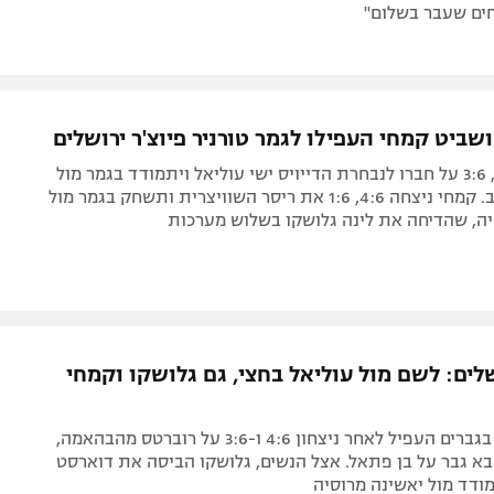
חים שעבר בשלום"
שביט קמחי העפילו לגמר טורניר פיוצ'ר ירושלים
לשם גבר 3:6, 3:6 על חברו לנבחרת הדייויס ישי עוליאל ויתמודד בגמר מול
קאהן מארה"ב. קמחי ניצחה 4:6, 1:6 את ריסר השוויצרית ותשחק בגמר מול
יה, שהדיחה את לינה גלושקו בשלוש מערכות
שלים: לשם מול עוליאל בחצי, גם גלושקו וקמחי
המדורג בכיר בגברים העפיל לאחר ניצחון 4:6 ו-3:6 על רוברטס מהבהאמה,
בא גבר על בן פתאל. אצל הנשים, גלושקו הביסה את דוארסט
ודד מול יאשינה מרוסיה