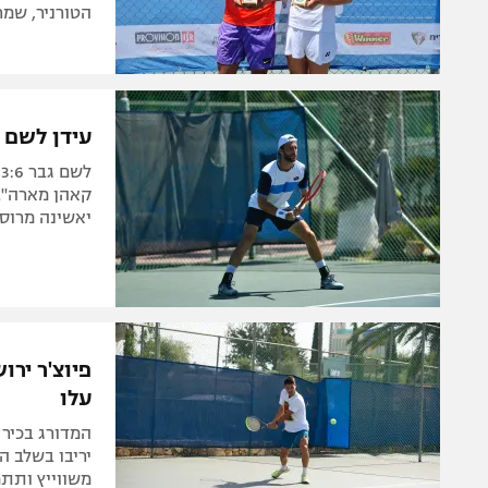
הטורניר, שמ
עידן לשם ו
יאשינה מרוס
פיוצ'ר ירו
עלו
יריבו בשלב ה
משווייץ ותתמ