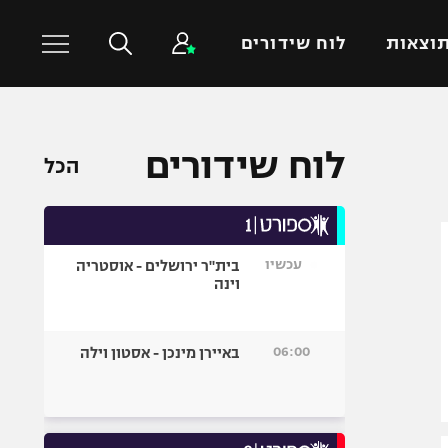
וצאות
לוח שידורים
כדורסל עולמי
ענפים נוספים
לוח שידורים
הכל
NBA
טניס
יורוליג
כדוריד
יורוקאפ
כדורעף
עכשיו
בית"ר ירושלים - אוסטריה
שחייה
וינה
ג'ודו
אגרוף
06:00
באיירן מינכן - אסטון וילה
ספורט אולימפי
UFC
היאבקות WWE