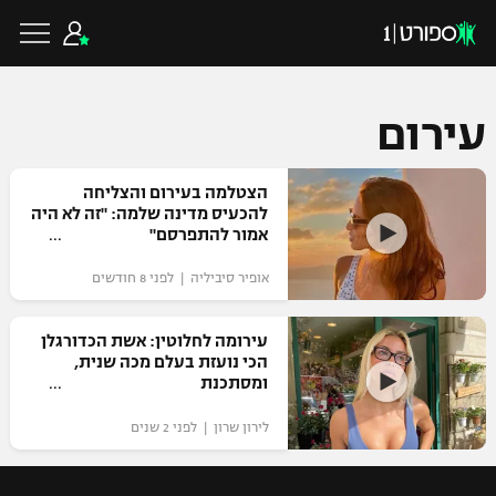
עירום
כדורגל ישראלי
הצטלמה בעירום והצליחה
להכעיס מדינה שלמה: "זה לא היה
אמור להתפרסם"
ליגת העל
כדורגל עולמי
אופיר סיביליה | לפני 8 חודשים
ליגה לאומית
ליגת האלופות
עירומה לחלוטין: אשת הכדורגלן
כדורסל ישראלי
הכי נועזת בעלם מכה שנית,
גביע הטוטו
ומסתכנת
ליגה אירופית
ליגת ווינר סל
ליגיונרים
כדורסל עולמי
לירון שרון | לפני 2 שנים
ליגה אנגלית
ליגה לאומית
גביע המדינה
NBA
ליגה גרמנית
ענפים נוספים