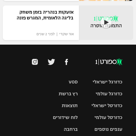
אזעקות בנהריה בזמן משחק
בליגה הלאומית, המגרש פונה
אור שקדי | לפני 2 שנים
כדורגל ישראלי
VOD
כדורגל עולמי
רץ ברשת
ליגת העל
כדורסל ישראלי
תוצאות
ליגת
ליגה לאומית
האלופות
כדורסל עולמי
לוח שידורים
ליגת ווינר
סל
גביע הטוטו
ענפים נוספים
ברחבה
ליגה
NBA
אירופית