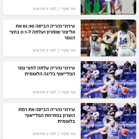
"מחצית בשכונה" – פודקאסט
אור שקדי | לפני 3 חודשים
אופניים
עירוני נהריה הביסה 65:90 את
ספורט מוטורי
משתתפים וזוכים בפרסים
אליצור שומרון ועלתה ל-0:1 בחצי
הגמר
כדורמים
תקנון משתתפים וזוכים בפרסים
טניס
אור שקדי | לפני 3 חודשים
פוטבול אמריקאי NFL
תקנון עבור פעילות אלקטרה
עירוני נהריה עלתה לחצי גמר
גיימינג E-Sports
בייסבול MLB
הפלייאוף בליגה הלאומית
תקנון עבור פעילות ספורט 1 – "מרלן"
ספורט אתגרי ואקסטרים
תנאי שימוש
אור שקדי | לפני 3 חודשים
אומנויות לחימה
עירוני נהריה הביסה את רמת
מדיניות פרטיות
השרון בפתיחת הפלייאוף
גיימינג E-Sports
בלאומית
תקנון פעילות ספורט 1
אור שקדי | לפני 3 חודשים