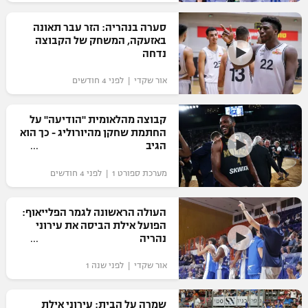
רשיון להקרנה פומבית לבית עסק
סערה בנהריה: הזר עבר תאונה
באזעקה, המשחק של הקבוצה
הצטרפות לחבילת הערוצים
נדחה
אור שקדי | לפני 4 חודשים
לוח דרושים – ג'ובנט
תגיות
קבוצה מהלאומית "הודיעה" על
החתמת שחקן מהיורוליג - כך הוא
הגיב
המגזין
מערכת ספורט 1 | לפני 4 חודשים
העולה הראשונה לגמר הפלייאוף:
הפועל אילת הביסה את עירוני
נהריה
אור שקדי | לפני שנה 1
שמרה על הבית: עירוני אילת