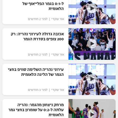
ל-0:1 בגמר הפלייאוף של
כדורסל נשים
נבחרת ישראל
הלאומית
יורוליג
ליגה ספרדית
טניס
VOD
מכבי תל אביב
מכבי חיפה
אור שקדי | לפני 2 חודשים
יורוקאפ
ליגה איטלקית
כדוריד
הפועל חולון
בית"ר ירושלים
אכזבה גדולה לעירוני נהריה: רק
רץ ברשת
ליגה צרפתית
200 צופים בסדרת הגמר
כדורעף
הפועל ירושלים
מכבי תל אביב
ליגה הולנדית
שחייה
תוצאות
אור שקדי | לפני 2 חודשים
דני אבדיה
הפועל תל אביב
ליגה טורקית
ג'ודו
עירוני נהריה השלימה סוויפ בחצי
הפועל חיפה
לוח שידורים
הגמר של הליגה הלאומית
ליגה סינית
אגרוף
הפועל באר שבע
ליגה ברזילאית
ברחבה
אור שקדי | לפני 3 חודשים
ספורט אולימפי
מכבי נתניה
ליגות נוספות
UFC
מרחק ניצחון מהגמר: נהריה
"מעל הליגה" – פודקאסט
בני יהודה
עלתה ל-0:2 על שומרון בחצי גמר
הלאומית
היאבקות WWE