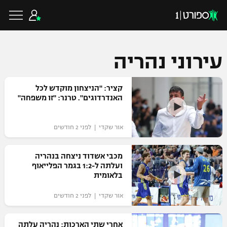
עירוני נהריה
כדורגל ישראלי
קציר: "הניצחון מוקדש לכל
האנדרדוגים". טרנר: "זו משפחה"
ליגת העל
כדורגל עולמי
אור שקדי | לפני 2 חודשים
ליגה לאומית
ליגת האלופות
מכבי אשדוד ניצחה בנהריה
כדורסל ישראלי
ועלתה ל-1:2 בגמר הפלייאוף
גביע הטוטו
בלאומית
ליגה אירופית
ליגת ווינר סל
ליגיונרים
כדורסל עולמי
אור שקדי | לפני 2 חודשים
ליגה אנגלית
ליגה לאומית
גביע המדינה
NBA
אחרי שתי הארכות: נהריה עלתה
ליגה גרמנית
ענפים נוספים