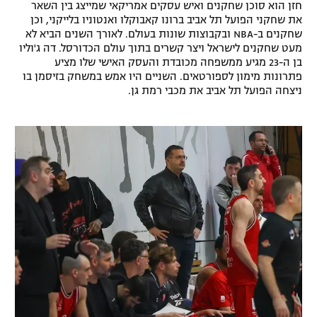
חזן הוא סוכן שחקנים ואיש עסקים אמריקאי שמייצג בין השאר
רשיון להקרנה פומבית לבית עסק
את שחקני הפועל תל אביב ברונו קאבוקלו ואנטוניו בלייקני, וכן
שחקנים ב-NBA ובקבוצות שונות בעולם. לאורך השנים הביא לא
מעט שחקנים לישראל ויצר קשרים בתוך עולם הכדורסל. דה ג'וליו
הצטרפות לחבילת הערוצים
בן ה-23 מגיע ממשפחה מכובדת והעסק האישי שלו מציע
פתרונות מימון לספורטאים. השניים היו אמש במשחק בזיסמן בו
לוח דרושים – ג'ובנט
ניצחה הפועל תל אביב את מכבי רמת גן.
תגיות
המגזין