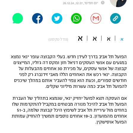
יום חמישי, 12:27, 26.12.24
"מחצית בשכונה" – פודקאסט
אופניים
ספורט מוטורי
משתתפים וזוכים בפרסים
א
א
א
א
(גודל טקסט)
כדורמים
תקנון משתתפים וזוכים בפרסים
טניס
פוטבול אמריקאי NFL
הפועל תל אביב בדרך לעידן חדש. בעלי הקבוצה עופר ינאי נמצא
תקנון עבור פעילות אלקטרה
במגעים עם אנשי העסקים דניאל חזן ומקס דה ג'וליו, המייצגים
גיימינג E-Sports
קבוצה של אנשי עסקים, על מכירת 30 אחוזים מהבעלות על
בייסבול MLB
תקנון עבור פעילות ספורט 1 – "מרלן"
הקבוצה. ינאי רכש את האחוזים הללו מאבי זידנברג רק לפני
חודשים ספורים, וכעת הוא צפוי להעביר אותם במהלך שיכניס
ספורט אתגרי ואקסטרים
להפועל תל אביב כמה עשרות מיליוני שקלים.
תנאי שימוש
אומנויות לחימה
אם העסקה תצא לפועל יחזיק ינאי, שנמצא בתהליך של העברת
הפועל תל אביב להיכל מנורה מבטחים במקביל להתקדמות שלו
מדיניות פרטיות
בחוזים מול עיריית תל אביב לשיפוץ היכל קבוצת שלמה, ב-51
גיימינג E-Sports
אחוזים מהמועדון. ב-19 אחוזים נוספים תמשיך להחזיק עמותת
הפועל אוסישקין.
תקנון פעילות ספורט 1