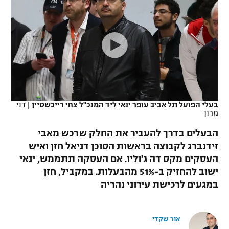
כדורסל נשים
נבחרת ישראל
יורוליג
ליגה ספרדית
טניס
VOD
מכבי תל אביב
מכבי חיפה
יורוקאפ
ליגה איטלקית
כדוריד
הפועל חולון
בית"ר ירושלים
רץ ברשת
ליגה צרפתית
כדורעף
הפועל ירושלים
מכבי תל אביב
ליגה הולנדית
שחייה
תוצאות
בעלי הפועל תל אביב עופר ינאי ליד המנכ"ל צחי רייכשטיין
|
דני
דני אבדיה
הפועל תל אביב
מרון
ליגה טורקית
ג'ודו
הבעלים בדרך להעביר את החלק שרכש מאבי
הפועל חיפה
לוח שידורים
זידנברג לקבוצה בראשות הסוכן דניאל חזן ואיש
ליגה סינית
אגרוף
העסקים מקס דה ג'וליו. אם העסקה תתממש, ינאי
הפועל באר שבע
ליגה ברזילאית
ישוב להחזיק ב-51% מהבעלות. במקביל, חזן
ברחבה
ספורט אולימפי
במגעים לרכישת עירוני נהריה
מכבי נתניה
ליגות נוספות
UFC
"מעל הליגה" – פודקאסט
בני יהודה
אור שקדי
היאבקות WWE