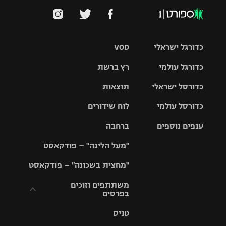
כדורגל ישראלי
VOD
כדורגל עולמי
רץ ברשת
ליגת העל
כדורסל ישראלי
תוצאות
ליגת
ליגה לאומית
האלופות
כדורסל עולמי
לוח שידורים
ליגת ווינר
סל
גביע הטוטו
ענפים נוספים
ברחבה
ליגה
NBA
אירופית
"מעל הליגה" – פודקאסט
ליגה לאומית
ליגיונרים
טניס
יורוליג
ליגה אנגלית
"מחצית בשכונה" – פודקאסט
כדורסל נשים
גביע המדינה
כדוריד
יורוקאפ
ליגה גרמנית
משתתפים וזוכים
בפרסים
מכבי תל
נבחרת
כדורעף
אביב
ישראל
ליגה
טניס
ספרדית
תקנון משתתפים
שחייה