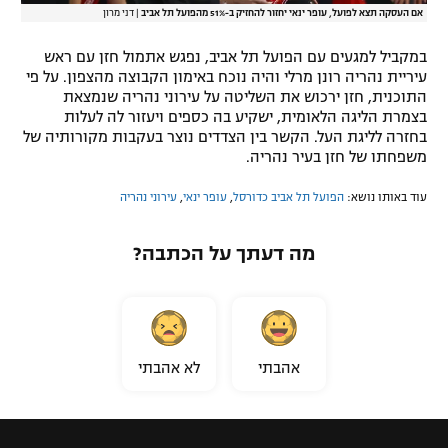
אם העסקה תצא לפועל, עופר ינאי יחזור להחזיק ב-51% מהפועל תל אביב
|
דני מרון
במקביל למגעים עם הפועל תל אביב, נפגש אתמול חזן עם ראש
עיריית נהריה רונן מרלי והיה נוכח באימון הקבוצה מהצפון. על פי
התוכנית, חזן ירכוש את השליטה על עירוני נהריה שנמצאת
בצמרת הליגה הלאומית, ישקיע בה כספים ויעזור לה לעלות
בחזרה לליגת העל. הקשר בין הצדדים נוצר בעקבות מקורותיה של
משפחתו של חזן בעיר נהריה.
עוד באותו נושא:
הפועל תל אביב כדורסל
,
עופר ינאי
,
עירוני נהריה
מה דעתך על הכתבה?
אהבתי
לא אהבתי