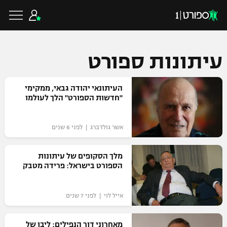
עיתונות ספורט
כדורגל ישראלי
העיתונאי יהודה גבאי, ממקימי
"חדשות הספורט" הלך לעולמו
ליגת העל
כדורגל עולמי
אשר גולדברג | לפני 6 שנים
ליגה לאומית
ליגת האלופות
מלך הסקופים של עיתונות
כדורסל ישראלי
הספורט בישראל: פרידה מטבק
גביע הטוטו
ליגה אירופית
ליגת ווינר סל
ליגיונרים
כדורסל עולמי
אייל לוי | לפני 7 שנים
ליגה אנגלית
ליגה לאומית
גביע המדינה
NBA
מאחרוני דור הנפילים: ליבו של
ליגה גרמנית
ענפים נוספים