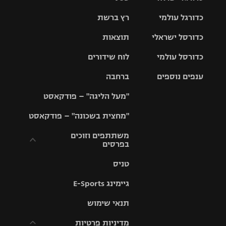
כדורגל עולמי
רץ ברשת
ליגת העל
כדורסל ישראלי
תוצאות
ליגת
ליגה לאומית
האלופות
כדורסל עולמי
לוח שידורים
ליגת ווינר
סל
גביע הטוטו
ענפים נוספים
ברחבה
ליגה
NBA
אירופית
"מעל הליגה" – פודקאסט
ליגה לאומית
ליגיונרים
טניס
יורוליג
ליגה אנגלית
"מחצית בשכונה" – פודקאסט
כדורסל נשים
גביע המדינה
כדוריד
יורוקאפ
ליגה גרמנית
משתתפים וזוכים
בפרסים
מכבי תל
נבחרת
כדורעף
אביב
ישראל
ליגה
טניס
ספרדית
תקנון משתתפים
שחייה
הפועל חולון
מכבי חיפה
וזוכים בפרסים
גיימינג E-Sports
ליגה
איטלקית
ג'ודו
הפועל
בית"ר
תנאי שימוש
תקנון עבור פעילות
ירושלים
ירושלים
אלקטרה
מדיניות פרטיות
ליגה
אגרוף