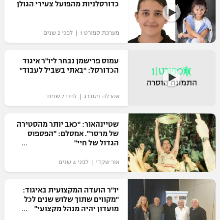
כדורסלניות מהפועל צעירי הגולן
מערכת ספורט 1 | לפני 2 שנים
עמוס פרישמן נבחר ליו"ר איגוד
הכדורסל: "באתי בשביל לעבוד"
אהרלה ויסברג | לפני 2 שנים
שטיינהאור: "כאב יותר מהסטירה
של מרסר". אמסלם: "הפספוס
הגדול של חיי"
אור שקדי | לפני 4 שנים
יו"ר הועדה המקצועית באיגוד:
"מקווים שתוך שלוש שנים לכל
מועדון יהיה מנהל מקצועי"