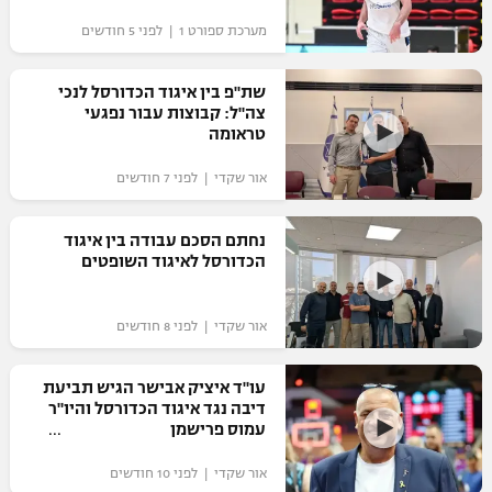
"מחצית בשכונה" – פודקאסט
מערכת ספורט 1 | לפני 5 חודשים
אופניים
שת"פ בין איגוד הכדורסל לנכי
ספורט מוטורי
משתתפים וזוכים בפרסים
צה"ל: קבוצות עבור נפגעי
טראומה
כדורמים
תקנון משתתפים וזוכים בפרסים
טניס
אור שקדי | לפני 7 חודשים
פוטבול אמריקאי NFL
תקנון עבור פעילות אלקטרה
נחתם הסכם עבודה בין איגוד
גיימינג E-Sports
בייסבול MLB
הכדורסל לאיגוד השופטים
תקנון עבור פעילות ספורט 1 – "מרלן"
ספורט אתגרי ואקסטרים
תנאי שימוש
אור שקדי | לפני 8 חודשים
אומנויות לחימה
עו"ד איציק אבישר הגיש תביעת
מדיניות פרטיות
דיבה נגד איגוד הכדורסל והיו"ר
גיימינג E-Sports
עמוס פרישמן
תקנון פעילות ספורט 1
אור שקדי | לפני 10 חודשים