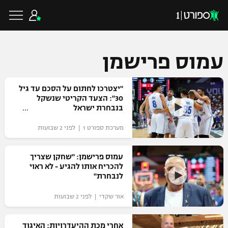
עמוס פרישמן
כדורגל ישראלי
"יצטרכו לחתום על הסכם עד גיל
30": הצעד הקריטי שנשקל
בנבחרת ישראל
ליגת העל
כדורגל עולמי
מערכת ספורט 1 | לפני 2 שבועות
ליגה לאומית
ליגת האלופות
עמוס פרישמן: "שחקן שצריך
כדורסל ישראלי
להכריח אותו להגיע - לא ראוי
גביע הטוטו
לנבחרת"
ליגה אירופית
ליגת ווינר סל
ליגיונרים
כדורסל עולמי
אור שקדי | לפני 2 שבועות
ליגה אנגלית
ליגה לאומית
גביע המדינה
NBA
אחרי מכת ההיעדרויות: האיגוד
ליגה גרמנית
ענפים נוספים