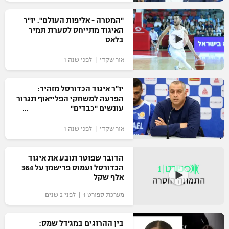
רשיון להקרנה פומבית לבית עסק
"המטרה - אליפות העולם". יו"ר
האיגוד מתייחס לסערת תמיר
הצטרפות לחבילת הערוצים
בלאט
אור שקדי | לפני שנה 1
לוח דרושים – ג'ובנט
תגיות
יו"ר איגוד הכדורסל מזהיר:
הפרעה למשחקי הפלייאוף תגרור
עונשים "כבדים"
המגזין
אור שקדי | לפני שנה 1
הדובר שפוטר תובע את איגוד
הכדורסל ועמוס פרישמן על 364
אלף שקל
מערכת ספורט 1 | לפני 2 שנים
בין ההרוגים במג'דל שמס: