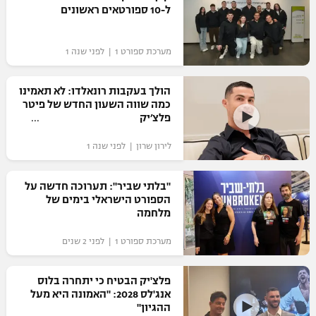
ל-10 ספורטאים ראשונים
מערכת ספורט 1 | לפני שנה 1
הולך בעקבות רונאלדו: לא תאמינו
כמה שווה השעון החדש של פיטר
פלצ׳יק‎
לירון שרון | לפני שנה 1
"בלתי שביר": תערוכה חדשה על
הספורט הישראלי בימים של
מלחמה
מערכת ספורט 1 | לפני 2 שנים
פלצ'יק הבטיח כי יתחרה בלוס
אנג'לס 2028: "האמונה היא מעל
ההגיון"