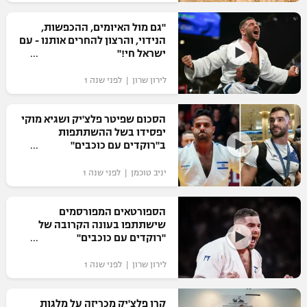
רשיון להקרנה פומבית לבית עסק
"גם מול האיומים, ההכפשות,
הנידוי, והרצון להחרים אותנו - עם
הצטרפות לחבילת הערוצים
ישראל חי!"
לירון שרון | לפני שנה 1
לוח דרושים – ג'ובנט
תגיות
הסכום שפיטר פלצ'יק ושגיא מוקי
יפסידו בשל ההשתתפות
ב"רוקדים עם כוכבים"
המגזין
יניב טוכמן | לפני שנה 1
הספורטאים המפורסמים
שישתתפו בעונה הקרובה של
"רוקדים עם כוכבים‎"
לירון שרון | לפני שנה 1
קרן פלצ'יק מכריזה על מלגות