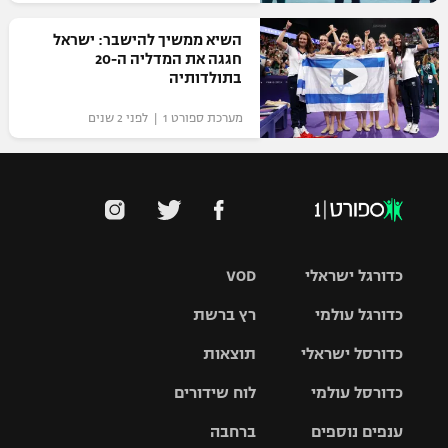
השיא ממשיך להישבר: ישראל
חגגה את המדליה ה-20
בתולדותיה
מערכת ספורט 1 | לפני 2 שנים
כדורגל ישראלי
VOD
כדורגל עולמי
רץ ברשת
ליגת העל
כדורסל ישראלי
תוצאות
ליגת
ליגה לאומית
האלופות
כדורסל עולמי
לוח שידורים
ליגת ווינר
סל
גביע הטוטו
ענפים נוספים
ברחבה
ליגה
NBA