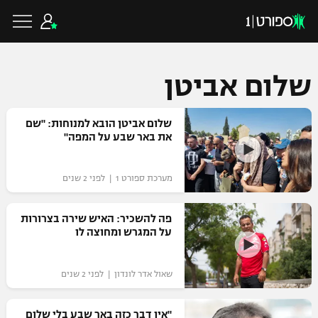
שלום אביטן
כדורגל ישראלי
שלום אביטן הובא למנוחות: "שם
את באר שבע על המפה"
ליגת העל
כדורגל עולמי
מערכת ספורט 1 | לפני 2 שנים
ליגה לאומית
ליגת האלופות
פה להשכיר: האיש שירה בצרורות
כדורסל ישראלי
על המגרש ומחוצה לו
גביע הטוטו
ליגה אירופית
ליגת ווינר סל
ליגיונרים
כדורסל עולמי
שאול אדר לונדון | לפני 2 שנים
ליגה אנגלית
ליגה לאומית
גביע המדינה
NBA
"אין דבר כזה באר שבע בלי שלום
ליגה גרמנית
ענפים נוספים