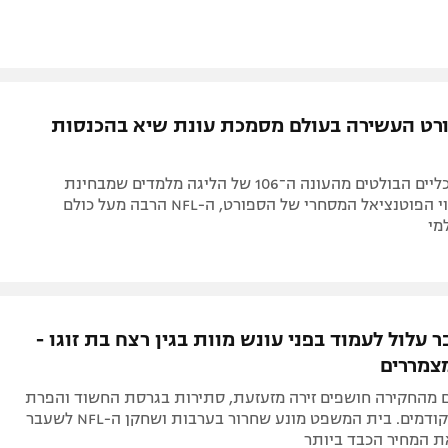
רט העשירה בעולם מסמכת עונת שיא בהכנסות
הנתונים הכלכליים הבולטים מהעונה ה־106 של הליגה מלמדים שמבחינת
הכנסות ומיצוי הפוטנציאל המסחרי של הספורט, ה-NFL הרבה מעל כולם
מי
עלול לעמוד בפני עונש מוות בגין רצח בת זוגו -
צמררים
 מהחקירה חושפים זירה מזעזעת, סתירות בגרסת החשוד והפרת
תנאי שחרור קודמים. בית המשפט מונע שחרור בערבות ושחקן ה-NFL לשעבר
ת המחיר הכבד ביותר