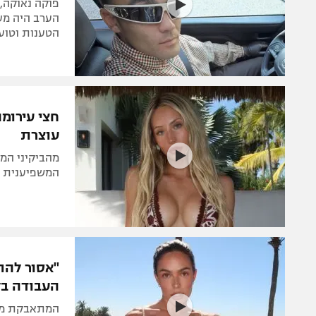
פוקה נאוקה,
הערב היה מעו
הטענות וטוען
חצי עירומ
עוצרת
מהביקיני המי
המשפיענית בת ה-25 הפכה לדמות שאי 
"אסור להת
העבודה בל