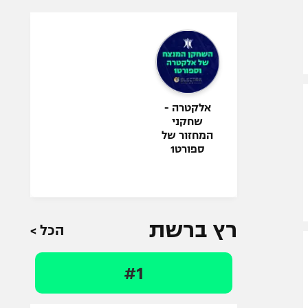
אלקטרה -
שחקני
המחזור של
ספורט1
רץ ברשת
הכל >
#1