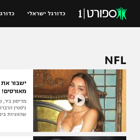
כדורגל ישראלי
כדורגל
VOD
כדורג
NFL
רץ ברשת
ליגת ה
ליגה ל
תוצאות
גביע הט
ישבור את 
לוח שידורים
ליגיונר
מאורסים!
ברחבה
גביע ה
נבחרת 
ג'סטין הרבר
"מעל הליגה" – פודקאסט
שהזוגיות בי
מכבי ח
"מחצית בשכונה" – פודקאסט
בית"ר י
משתתפים וזוכים בפרסים
מכבי ת