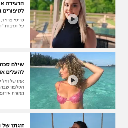
הרעידה את
לסיפורים ב
על תרבות "תן
שילם סכום
להעלים את
אמו של וויל
הטלפון שבה ב
ממזרח אירופ