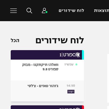
וצאות
לוח שידורים
כדורסל עולמי
ענפים נוספים
לוח שידורים
הכל
NBA
טניס
יורוליג
כדוריד
יורוקאפ
כדורעף
עכשיו
וואלה! תיקתקנו - מבזק
שחייה
ספורט 9.8
ג'ודו
אגרוף
14:50
ג'והור טאזים - צ'לסי
ספורט אולימפי
ישיר
UFC
היאבקות WWE