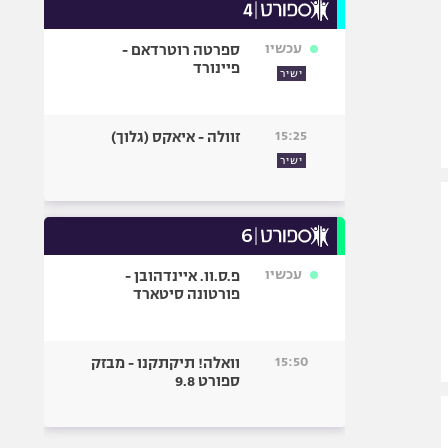
עכשיו
ספרטה רוטרדאם -
פיינורד
ישיר
15:25
זוולה - איאקס (גלוך)
ישיר
עכשיו
פ.ס.וו. איינדהובן -
פורטונה סיטארד
15:50
וואלה! תיקתקנו - מבזק
ספורט 9.8