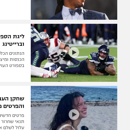
ליגת הספו
וברייטינג
בספורט העול
שחקן העבר 
והפרטים מ
פרטים חדשים
עלול לשלם א