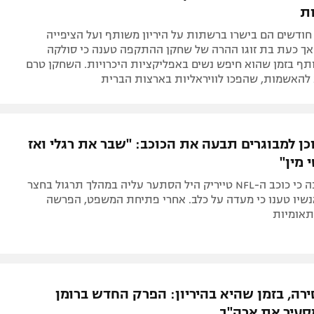
ת
חודשים הם בישרו ברשתות על היריון משותף ועל הציפייה
אך כעת בת זוגו ההרה של שחקן ההתקפה טענה כי סולקה
ף בזמן שהוא חיפש נשים באפליקציות היכרויות. השחקן טרם
 להאשמות, שהפכו לוויראליות בארצות הברית
כן למבוגרים תבעה את הכוכב: "שבר את רגלי ואז
 מין"
סופי הול טענה כי כוכב ה-NFL טייריק היל הסתער עליה במהלך תרגול בחצר
נשיו טענו כי מעדה על כלב. אחרי פתיחת המשפט, הפרשה
אומיות
ירה, בזמן שהיא בהיריון: הפרק החדש ברומן
עיר את ארה"ב