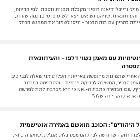
ייק ורייבל ודיאנה רוסיני מקבלת תפנית נוספת: לפי הדיווח,
והעיתונאית, שניהם נשואים, יצאו לשיט פרטי בן כמה שעות,
יתה בהריון עם בנה הבכור - וניסו לשמור את המפגש הרחק
נטימיות עם מאמן נשוי דלפו - והעיתונאית
תפטרה
אחרי שתמונות מחופשה באריזונה העלו סימני שאלה לגבי טיב
מן הבכיר, המשיכה לבדיקה פנימית - והסתיימה במכתב
התפטרות חריף, שבו הבהירה כתבת ה-NFL כי היא מסרבת לתת לפרשה
 או את הקריירה שלה"
ל היהודים": הכוכב מואשם באמירה אנטישמית
לפי הבקשה לצו הרחקה שהוגשה לבית המשפט בלוס אנג'לס, שחקן ה-NFL,