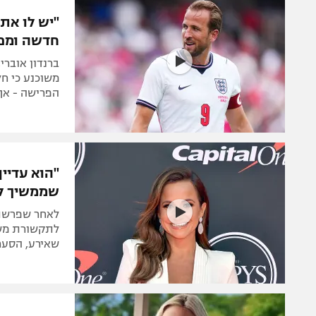
הפועל 
תקנון משתתפים וזוכים בפרסים
"יש לו את 
הפועל 
חדשה ומפ
תקנון עבור פעילות אלקטרה
הפועל 
תקנון עבור פעילות ספורט 1 – "מרלן"
מכבי נ
משוכנע כי חל
טניס
הפרישה - אך 
בני יהו
גיימינג E-Sports
תנאי שימוש
"הוא עדיין
מדיניות פרטיות
שממשיך ל
תקנון פעילות ספורט 1
לאחר שפרשת 
רשיון להקרנה פומבית לבית עסק
לתקשורת משבר
שאירע, הסער
הצטרפות לחבילת הערוצים
לוח דרושים – ג'ובנט
תגיות
המגזין