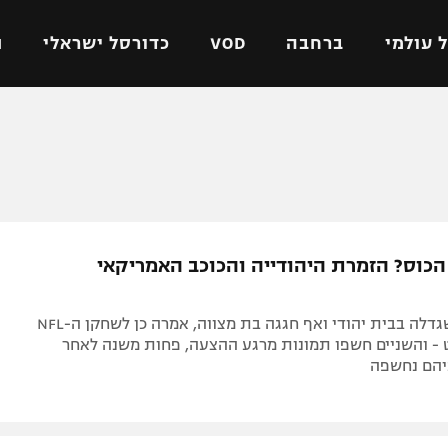
 עולמי
ברחבה
VOD
כדורסל ישראלי
ת
ל ישראלי
כדורגל עולמי
כדורסל ישראלי
על
ליגת האלופות
ליגת ווינר סל
אומית
ליגה אירופית
ליגה לאומית
וטו
ליגה אנגלית
כדורסל נשים
הכוס? הזמרת היהודייה והכוכב האמריקאי
ים
ליגה גרמנית
מכבי תל אביב
מדינה
ליגה ספרדית
הפועל חולון
מדיסון ביר, שגדלה בבית יהודי ואף חגגה בת מצווה, אמרה כן לשחקן ה-NFL
ישראל
ליגה איטלקית
הפועל ירושלים
ט - והשניים חשפו תמונות מרגע ההצעה, פחות משנה לאחר
ניהם נחשפה
יפה
ליגה צרפתית
דני אבדיה
רושלים
ליגה הולנדית
ל אביב
ליגה טורקית