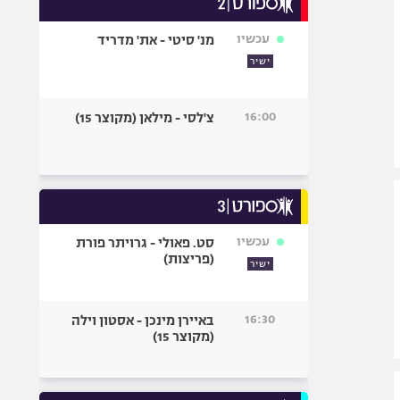
אופניים
עכשיו
מנ' סיטי - את' מדריד
ספורט מוטורי
ישיר
כדורמים
פוטבול אמריקאי NFL
16:00
צ'לסי - מילאן (מקוצר 15)
בייסבול MLB
ספורט אתגרי
ואקסטרים
אומנויות לחימה
גיימינג E-Sports
עכשיו
סט. פאולי - גרויתר פורת
(פריצות)
ישיר
16:30
באיירן מינכן - אסטון וילה
(מקוצר 15)