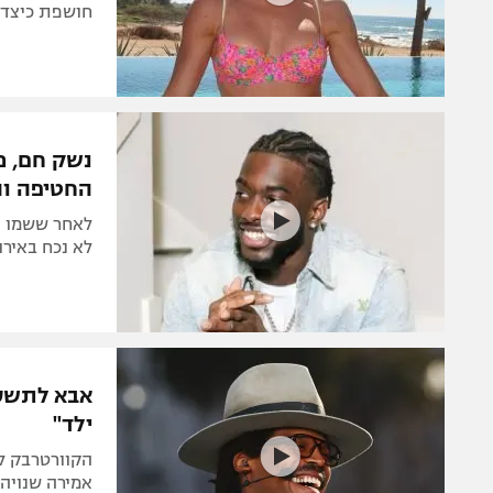
חושפת כיצד נ
נשק חם, מ
החטיפה ו
לאחר ששמו הו
לא נכח באירו
אבא לתשעה
ילד"
הקוורטרבק ל
אמירה שנויה