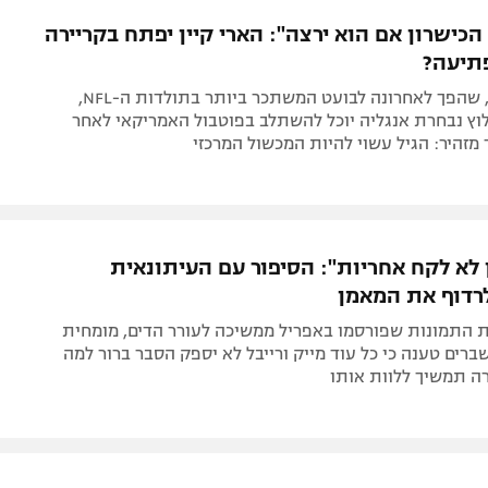
תל אביב
ליגה סינית
הכישרון אם הוא ירצה": הארי קיין יפתח בקריירה
חיפה
ליגה ברזילאית
תיעה?
באר שבע
ליגות נוספות
ברנדון אוברי, שהפך לאחרונה לבועט המשתכר ביותר בתולדות ה-NFL,
תניה
וץ נבחרת אנגליה יוכל להשתלב בפוטבול האמריקאי לאחר
מזהיר: הגיל עשוי להיות המכשול המרכזי
דה
 לא לקח אחריות": הסיפור עם העיתונאית
רדוף את המאמן
התמונות שפורסמו באפריל ממשיכה לעורר הדים, מומחית
ים טענה כי כל עוד מייק ורייבל לא יספק הסבר ברור למה
ה תמשיך ללוות אותו