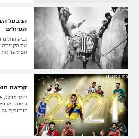
צפו בכתבה
המפעל העתי
הגדולים
גביע החלומות
את הקריירה לג
הפתיעה את לי
צפו בכתבה
קריאת השכמה: 2021, תודה שבאת. 0
יותר מהכל, אנ
כועסים או עצ
דוידוביץ' עם