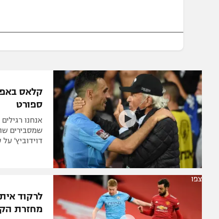
הפועל 
תקנון משתתפים וזוכים בפרסים
הפועל 
תקנון עבור פעילות אלקטרה
הפועל 
תקנון עבור פעילות ספורט 1 – "מרלן"
מכבי נ
טניס
בני יהו
גיימינג E-Sports
קלאס באפס
תנאי שימוש
ספורט
אנחנו רגילים
מדיניות פרטיות
שמסבירים שהד
דוידוביץ' על 
תקנון פעילות ספורט 1
רשיון להקרנה פומבית לבית עסק
הצטרפות לחבילת הערוצים
צפו
לוח דרושים – ג'ובנט
לרקוד אית
תגיות
מחזרת הק
המגזין