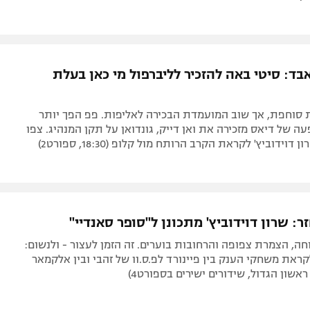
ד: סיטי באה להזכיר לליברפול מי כאן בעלת
סוחפת, אך שוב המועמדת הבכירה לאליפות. פפ הפך יותר
ה של דיאס מזכירה את ואן דייק, גונדואן על תקן המנהיג. צפו
וידוביץ' לקראת הקרב הרותח מול קלופ (18:30, ספורט2)
ר: שרון דוידוביץ' מתכונן ל"סופר סאנדיי"
ה, הצמרת צפופה והרחובות בוערים. זה הזמן לעצור - ולנשום:
ראת משחקי הענק בין פיינורד לפ.ס.וו של זהבי ובין אלקמאר
ראשון הגדול, שידורים ישירים בספורט4)