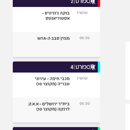
אופניים
עכשיו
בוקה ג'וניורס -
ספורט מוטורי
אסטודיאנטס
כדורמים
פוטבול אמריקאי NFL
05:30
מגזין סבב ה-WTA
בייסבול MLB
ספורט אתגרי
ואקסטרים
אומנויות לחימה
גיימינג E-Sports
עכשיו
מכבי חיפה - עירוני
טבריה (מקוצר 10)
05:20
בית"ר ירושלים - א.א.ק
לרנקה (מקוצר 10)