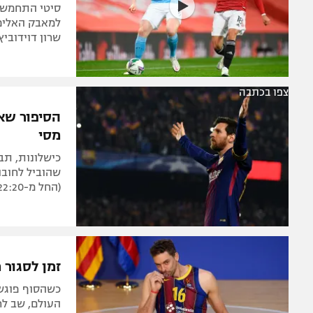
סיטי התחמשה 
למאבק האליפו
שרון דוידוביץ
צפו בכתבה
הסיפור שא
מסי
כישלונות, תב
שהוביל לחובו
(החל מ-22:20, ישיר בספורט4), צפו בכתבה של שרון דוידוביץ'
זמן לסגור 
כשהסוף פוגש
העולם, שב לר