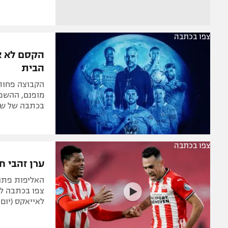
צפו בכתבה
הקסם לא אב
הבית
הקבוצה פחות 
מופנם, ההשפע
בכתבה של שרון ד
צפו בכתבה
ערן זהבי חז
האליפות פתוח
צפו בכתבה לק
לאייאקס (יום 