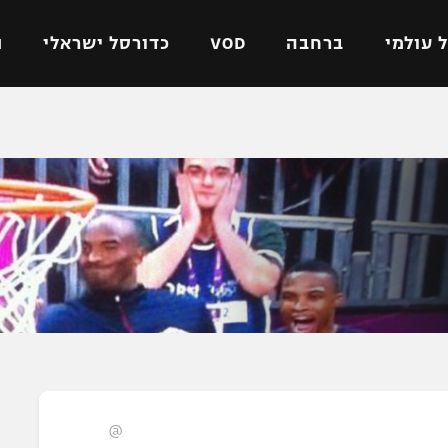
 עולמי
ברחבה
VOD
כדורסל ישראלי
ת
ל ישראלי
כדורגל עולמי
כדורסל ישראלי
על
ליגת האלופות
ליגת ווינר סל
אומית
ליגה אירופית
ליגה לאומית
וטו
ליגה אנגלית
כדורסל נשים
ים
ליגה גרמנית
מכבי תל אביב
מדינה
ליגה ספרדית
הפועל חולון
ישראל
ליגה איטלקית
הפועל ירושלים
יפה
ליגה צרפתית
דני אבדיה
רושלים
ליגה הולנדית
@
ל אביב
ליגה טורקית