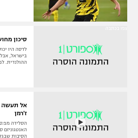
צפו בכתבה
סיכון מחוש
לדסה היו יכול
בישראל, אבל 
ההולנדית. לפנ
אל תעשה את
ז'רמן
הסלידה מפ.ס.ז
האנטגוניזם ס
הסיבות שבגלל