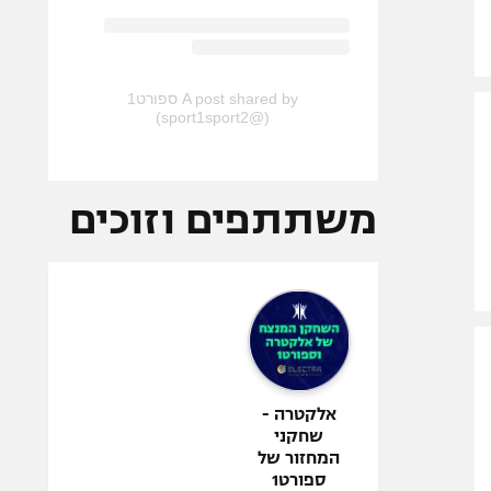
A post shared by ספורט1
(@sport1sport2)
משתתפים וזוכים
אלקטרה -
שחקני
המחזור של
ספורט1