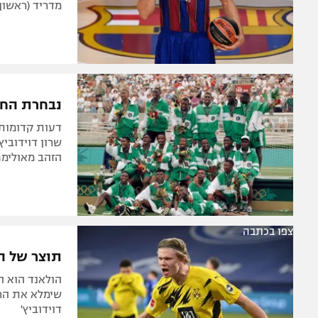
מדריד (ראשון, 19:25 בספורט3), שרון דוידוביץ' על הקאמבק של פאו
נבחרת החלו
דעות קדומות,
שרון דוידוביץ
הזהב מאולימ
צפו בכתבה
תוצר של הע
הולאנד הוא ה
שימלא את החל
דוידוביץ'