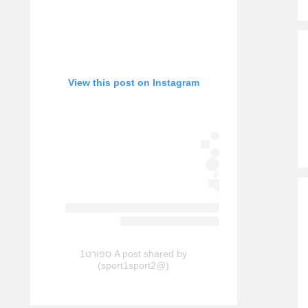
View this post on Instagram
A post shared by ספורט1
(@sport1sport2)