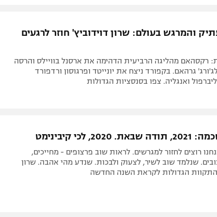
ק והמרגש בעולם: שרון דוידוביץ' חוזר לרגעים
: רקסהאם מהליגה הרביעית הדהימה את ארסנל בוויילס והרסה
'ורג' גרהאם. בקפורד ניצח את יונייטד ופרגוסון ורדפורד
ברפול ואנגליה. צפו בסנסציות הגדולות
202, לכי קיבינימט
חנו רוצים לחזור למגרשים. לראות שוב פרצופים - מחייכים,
ובים. שנלמד שוב לשיר, לצעוק ולבכות. שנדע מהי אהבה. שרון
 התקוות הגדולות לקראת השנה החדשה