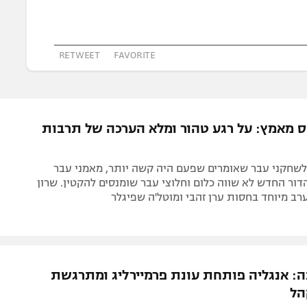
תל אביב
ליגה סינית
חיפה
ליגה ברזילאית
באר שבע
ליגות נוספות
RETWEET
FAVORITE
תניה
דה
 מאמץ: על רגע טהור ומלא הערכה של תרבות
 לשחקני עבר שאומרים שפעם היה קשה יותר, מאמני עבר
ור החדש לא שווה כלום וחלוצי עבר שומנסים להקטין. שרון
ערב מיוחד בחסות ערן זהבי ומוטל'ה שפיגלר
ה: אנגליה פותחת עונת פרמיירליג ומתרגשת
הל