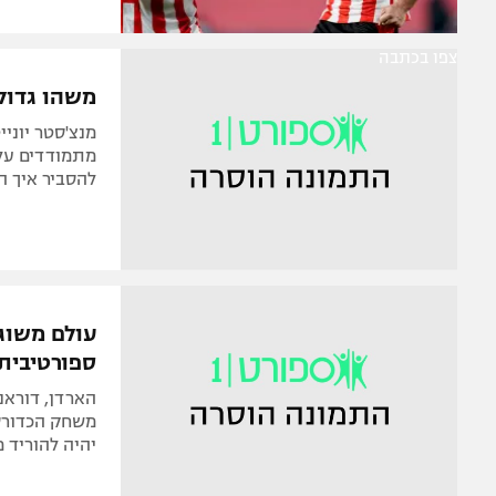
צפו בכתבה
משהו גדול
מנצ'סטר יוניי
מתמודדים על א
להסביר איך ה
עולם משוגע
ספורטיבית
הארדן, דוראנ
משחק הכדורסל
יהיה להוריד מזה