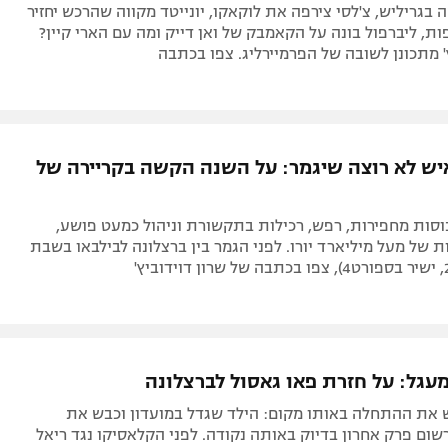
בגריליש, צ'לסי צירפה את לוקאקו, יונייטד מקווה שהרכש יחזיר
ת, ליברפול בונה על הקאמבק של ואן דייק ומה עם הארי קיין?
' מתכונן לשובה של הפרמיירליג. צפו בכתבה
יש לא רוצה שיגמר: על השנה הקשה בקריירה של
וסות מחפירות, רפש, רכילות בתקשורת וניהול כמעט פושע,
ת של מעל מיליארד יורו. לפני הגמר בין ברצלונה לבילבאו בשבת
מעגל: על חזרת פאו גאסול לברצלונה
 את ההתחלה באותו מקום: הילד שגדל במועדון וכבש את
שום פרק אחרון בדיוק באותה נקודה. לפני הקלאסיקו נגד ריאל