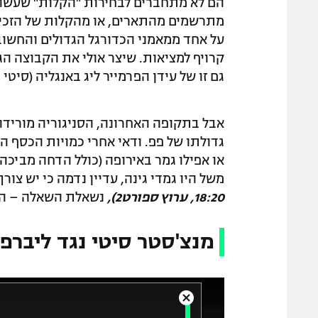
הם לא מתחברים לבחירות "הקלות" שעשה 
מתרשמים מהתארים, או מהקלות של הזכי
על אחד ממאמני הכדורגל הגדולים והחשוב
גם זו של עידן הפרמייר ליג באנגליה (סיטי 17/18). מהפכן של המשחק.
אבל בתקופה האחרונה, הסניגוריה מורידה
גדולתו של פפ. ודאי אחרי כמויות הכסף 
או אפילו גמר באירופה (כולל הדחה מביכה
משל היו גמדי גינה, עדיין נדמה כי יש צור
18:20, ערוץ ספורט2),
נשאלת השאלה – האם
מנצ'סטר סיטי נגד ליברפול, 18:20 בערוץ ס
T
C