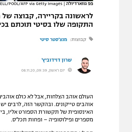
פפ גווארדיולה
|
LL/POOL/AFP via Getty Images
המגזין
לראשונה בקריירה, קבוצה של פ
התקופה שלו בסיטי תוכתם בכי
קבוצות:
מנצ'סטר סיטי
שרון דוידוביץ'
יום ראשון, 09:39, 08.11.20
העולם אוהב הצלחות, אבל לא כולם אוהבים
אוהבים טייקונים. ובהקשר הזה, לרבים יש
האינסופית של תקשורת הספורט אליו, ביי
מספרים ופילוסופיה – ופחות תכל'ס.