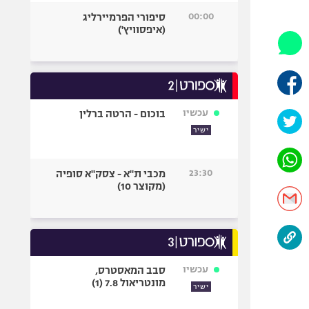
היאבקות WWE
00:00
סיפורי הפרמיירליג
אופניים
(איפסוויץ')
ספורט מוטורי
כדורמים
פוטבול אמריקאי NFL
בייסבול MLB
עכשיו
בוכום - הרטה ברלין
ספורט אתגרי
ישיר
ואקסטרים
אומנויות לחימה
23:30
מכבי ת"א - צסק"א סופיה
גיימינג E-Sports
(מקוצר 10)
עכשיו
סבב המאסטרס,
מונטריאול 7.8 (1)
ישיר