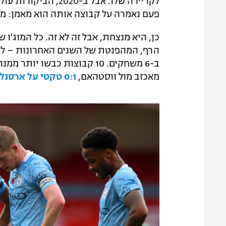
לקריירה שלו. אבל ב-
פעם נאמרה על קבוצה אותה הוא מאמן: מנצ
כן, היא מנצחת, אבל זה לא זה. כל המוג'ו
הרף, המהפנטת של השנים האחרונות – לא
ב-6 משחקים. 10 קבוצות כבשו יותר ממנה (חלקן עם משחק עודף).
מאכזב מול ווסטהאם,
0:1 טקטי על ארסנל