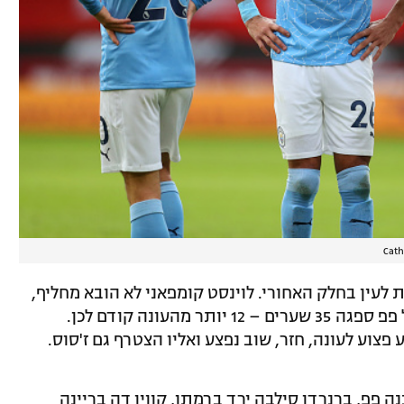
Cath
 לעין בחלק האחורי. לוינסט קומפאני לא הובא מחליף,
האחרים נפצעו או לא הרשימו והקבוצה של פפ ספגה 35 שערים – 12 יותר מהעונה קודם לכן.
צוע לעונה, חזר, שוב נפצע ואליו הצטרף גם ז'סוס.
 פפ, ברנרדו סילבה ירד ברמתו, קווין דה בריינה