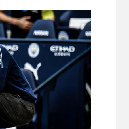
משתתפים וזוכים בפרסים
מכבי ת
הפועל 
תקנון משתתפים וזוכים בפרסים
הפועל 
תקנון עבור פעילות אלקטרה
הפועל 
תקנון עבור פעילות ספורט 1 – "מרלן"
מכבי נ
טניס
בני יהו
גיימינג E-Sports
תנאי שימוש
מדיניות פרטיות
תקנון פעילות ספורט 1
רשיון להקרנה פומבית לבית עסק
הצטרפות לחבילת הערוצים
לוח דרושים – ג'ובנט
תגיות