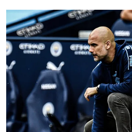
ל אביב
ליגה טורקית
תל אביב
ליגה סינית
חיפה
ליגה ברזילאית
באר שבע
ליגות נוספות
תניה
דה