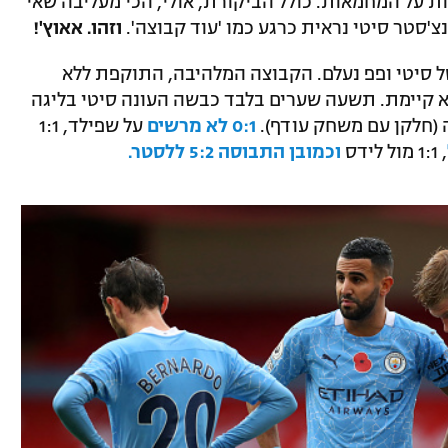
2020, הביקורות עולות על המחמאות. כולל הביקורת, אולי, הכי מעליבה שאי
'סטר סיטי נראית כרגע כמו 'עוד קבוצה'.
וזהו. אאוץ'!
 של סיטי ופפ נעלם. הקבוצה המלהיבה, התוקפת ללא
 קיימת. תשעה שערים בלבד כבשה העונה סיטי בליגה
0:1 לא מרשים
על שפילד, 1:1
, 1:1 מול לידס
וכמובן התבוסה 5:2 ללסטר.