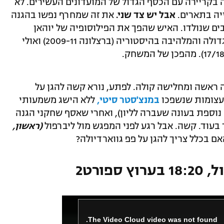
בקריירה עם הכסף הגדול של המועדונים העשירים. לא
יה בתארים.
אבל יש צד שני.
את זה שמחרף נפשו בהגנה
ים שנולדו. האיש שהפך את הפילוסופיה של יוהאן
קרויף למציאות. שיצר אולי את הקבוצה הגדולה והמלהיבה בהיסטוריה (ברצלונה 2009-11) ואולי
 ראשה ומחלישה קולה. לפתע, נורא קשה להגן על
העצומות שנשפכו
במנצ'סטר סיטי,
ללא הישג משמעותי
 נוספת בעונה שעברה לליון), ואחרי שאסף שחקני הגנה
ך בעוד. קשה. אבל רגע לפני המפגש מול ליברפול
(ראשון,
 בכלל צריך להגן על פפ גווארדיולה?
פורט2
The Video Cloud video was not found.