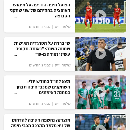
הפועל חיפה הודיעה על מימוש
"מחצית בשכונה" – פודקאסט
האופציה בחוזיהם של שני שחקני
אופניים
הקבוצה
ספורט מוטורי
משתתפים וזוכים בפרסים
שלמה וייס | לפני 2 חודשים
כדורמים
שי ברדה על הטרגדיה האישית
תקנון משתתפים וזוכים בפרסים
טניס
שחווה השנה: "באותה תקופה
פוטבול אמריקאי NFL
עשינו נקודה מ-15"
תקנון עבור פעילות אלקטרה
שלמה וייס | לפני 3 חודשים
גיימינג E-Sports
בייסבול MLB
תקנון עבור פעילות ספורט 1 – "מרלן"
ספורט אתגרי ואקסטרים
תצא לחו"ל בחודש יולי:
תנאי שימוש
השחקנים שמכבי חיפה תבחן
במחנה האימונים
אומנויות לחימה
שלמה וייס | לפני 3 חודשים
מדיניות פרטיות
גיימינג E-Sports
צפו בתקציר
מוצדק? נחשפה הסיבה להדחתו
תקנון פעילות ספורט 1
של גיא מלמד מהרכב מכבי חיפה