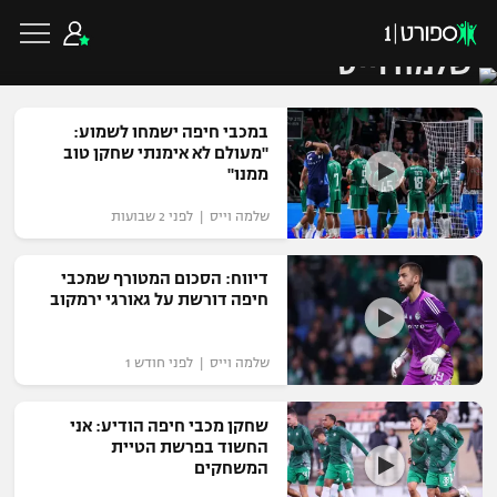
שלמה וייס
במכבי חיפה ישמחו לשמוע:
"מעולם לא אימנתי שחקן טוב
ממנו"
כדורגל ישראלי
שלמה וייס | לפני 2 שבועות
ליגת העל
כדורגל עולמי
דיווח: הסכום המטורף שמכבי
חיפה דורשת על גאורגי ירמקוב
ליגה לאומית
ליגת האלופות
כדורסל ישראלי
שלמה וייס | לפני חודש 1
גביע הטוטו
ליגה אירופית
ליגת ווינר סל
ליגיונרים
כדורסל עולמי
שחקן מכבי חיפה הודיע: אני
ליגה אנגלית
החשוד בפרשת הטיית
ליגה לאומית
המשחקים
גביע המדינה
NBA
ליגה גרמנית
ענפים נוספים