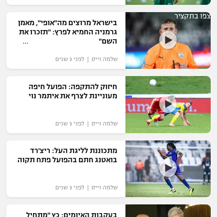
צפו בתקציר
בישראל מרוצים מה"אופי", מאמן
גרמניה החמיא לפרץ: "תזכרו את
השם"
שלמה וייס | לפני 3 שנים
חיזוק להתקפה: הפועל חיפה
מעוניינת לצרף את איתמר נוי
שלמה וייס | לפני 3 שנים
מתכוננת לליגת העל: ריצ'רד
בואטנג חתם בהפועל פתח תקוה
שלמה וייס | לפני 3 שנים
בעקבות האיומים: כץ "מתחיל