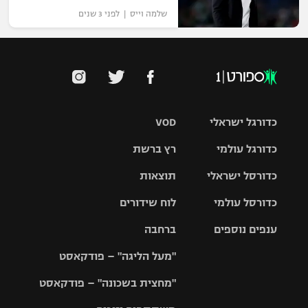
שלמה וייס | לפני 3 שנים
כדורגל ישראלי
VOD
כדורגל עולמי
רץ ברשת
ליגת העל
כדורסל ישראלי
תוצאות
ליגת
ליגה לאומית
האלופות
כדורסל עולמי
לוח שידורים
ליגת ווינר
סל
גביע הטוטו
ענפים נוספים
ברחבה
ליגה
NBA
אירופית
"מעל הליגה" – פודקאסט
ליגה לאומית
ליגיונרים
טניס
יורוליג
ליגה אנגלית
"מחצית בשכונה" – פודקאסט
כדורסל נשים
גביע המדינה
כדוריד
יורוקאפ