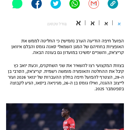
"מחצית בשכונה" – פודקאסט
אופניים
א
א
א
א
(גודל טקסט)
ספורט מוטורי
משתתפים וזוכים בפרסים
כדורמים
הפועל חיפה הודיעה הערב (חמישי) כי החליטה לממש את
תקנון משתתפים וזוכים בפרסים
טניס
האופציות בחוזיהם של המגן השמאלי סאנה גומס והבלם איוואן
קריצ'אק, והשניים ימשיכו במועדון גם בעונה הבאה.
פוטבול אמריקאי NFL
תקנון עבור פעילות אלקטרה
בצוות המקצועי רצו להשאיר את שני השחקנים, וכעת יואב כץ
גיימינג E-Sports
בייסבול MLB
קיבל את ההחלטה והאופציה מומשה רשמית. קריצ'אק, הסרבי בן
תקנון עבור פעילות ספורט 1 – "מרלן"
ה-29, הצטרף להפועל חיפה בחלון ההעברות של ינואר 2026 ועזר
ספורט אתגרי ואקסטרים
לייצוב ההגנה, ואילו גומס בן ה-26, מגיניאה ביסאו, הגיע לקבוצה
תנאי שימוש
בספטמבר 2025.
אומנויות לחימה
מדיניות פרטיות
גיימינג E-Sports
תקנון פעילות ספורט 1