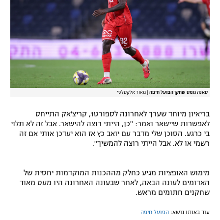
רשיון להקרנה פומבית לבית עסק
הצטרפות לחבילת הערוצים
לוח דרושים – ג'ובנט
תגיות
סאנה גומס שחקן הפועל חיפה
|
מאור אלקסלסי
המגזין
בריאיון מיוחד שערך לאחרונה לספורט1, קריצ'אק התייחס
לאפשרות שיישאר ואמר: "כן, הייתי רוצה להישאר. אבל זה לא תלוי
בי כרגע. הסוכן שלי מדבר עם יואב כץ אז הוא יעדכן אותי אם זה
רשמי או לא. אבל הייתי רוצה להמשיך".
מימוש האופציות מגיע כחלק מההכנות המוקדמות יחסית של
האדומים לעונה הבאה, לאחר שבעונה האחרונה היו מעט מאוד
שחקנים חתומים מראש.
עוד באותו נושא:
הפועל חיפה