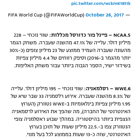
pic.twitter.com/wckmK18t1k
October 26, 2017
— FIFA World Cup (@FIFAWorldCup)
5.
NCAA – פיינל פור כדורסל מכללות:
שווי נוכחי – 228
מיליון דולר. עלייה של 47.1% מהשנה שעברה. משחק הגמר
מהעונה שעברה העמיד ממוצע של 23 מיליון צופים (כ-30%
יותר מהגמר ב-2016) וסיפק רווחים של 4.4 מיליון צפיות
בשידור ישיר, הספר הגבוה ביותר עבור משחק האליפות.
6.
WWE – רסלמאניה:
שווי נוכחי – 195 מיליון דולר. עלייה
של 8.3% מהשנה שעברה. אירוע רלסמניה 33 שבר שיא של
1.95 מיליון צפיות בינלאומיות ב-WWE נטוורק (הערוץ
האינטרנטי של החברה), מה שהפך את האירוע לרסמאניה
הנצפית ביותר בהיסטוריה. במהלך שבוע ראסלמניה צופי
הנטוורק צפו ב-.22.5 מיליון שעות של תוכן בערוץ
האינטרנטי, שזה כ-13 שעות בממוצע לכל בעל מנוי.