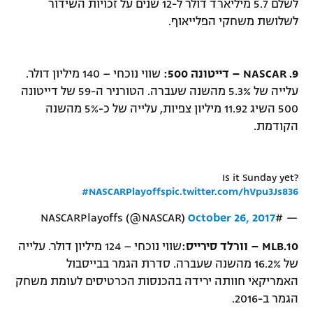
לשלם 5.7 מיליארד דולר ל-12 שנים על זכויות השידור
לשלושת משחקי הפלייאוף.
9.
NASCAR – דייטונה 500:
שווי נוכחי – 140 מיליון דולר.
עלייה של 5.3% מהשנה שעברה. הטורניר ה-59 של דייטונה
500 השיג 11.92 מיליון צפיות, עלייה של כ-5% מהשנה
הקודמת.
Is it Sunday yet?
#NASCARPlayoffs
pic.twitter.com/hVpu3Js836
October 26, 2017
— #NASCARPlayoffs (@NASCAR)
10.
MLB – וורלד סירייס:
שווי נוכחי – 124 מיליון דולר. עלייה
של 16.2% מהשנה שעברה. סדרת הגמר בבייסבול
האמריקאי חוותה ירידה בהכנסות הכרטיסים לעומת משחק
הגמר ב-2016.