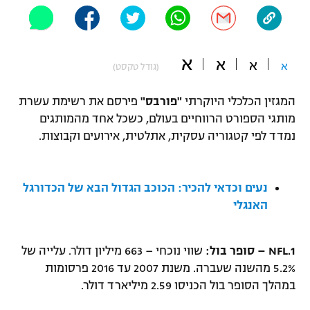
"מחצית בשכונה" – פודקאסט
אופניים
א
ספורט מוטורי
א
א
משתתפים וזוכים בפרסים
א
(גודל טקסט)
כדורמים
המגזין הכלכלי היוקרתי
"פורבס"
פירסם את רשימת עשרת
תקנון משתתפים וזוכים בפרסים
טניס
מותגי הספורט הרווחיים בעולם, כשכל אחד מהמותגים
פוטבול אמריקאי NFL
נמדד לפי קטגוריה עסקית, אתלטית, אירועים וקבוצות.
תקנון עבור פעילות אלקטרה
גיימינג E-Sports
בייסבול MLB
תקנון עבור פעילות ספורט 1 – "מרלן"
נעים וכדאי להכיר: הכוכב הגדול הבא של הכדורגל
ספורט אתגרי ואקסטרים
האנגלי
תנאי שימוש
אומנויות לחימה
1.
NFL – סופר בול:
שווי נוכחי – 663 מיליון דולר. עלייה של
מדיניות פרטיות
גיימינג E-Sports
5.2% מהשנה שעברה. משנת 2007 עד 2016 פרסומות
במהלך הסופר בול הכניסו 2.59 מיליארד דולר.
תקנון פעילות ספורט 1