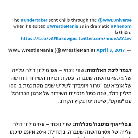
The
#Undertaker
sent chills through the
@WWEUniverse
when he exited
#WrestleMania
33 in dramatic
#Phenom
fashion:
https://t.co/vGFltakdwj
pic.twitter.com/nnovAAY4ev
April 3, 2017
— WWE WrestleMania (@WrestleMania)
7.
גמר ליגת האלופות:
שווי נוכחי – 185 מיליון דולר. עלייה
של 45.7% מהשנה שעברה. עסקת זכויות השידור החדשה
של אופ"א עם "טרנר ויוניבז'ן" לשלוש שנים מסתכמת ב-100
מיליון דולר, שזה כפול מזכויות השידור של ארגון הכדורגל
עם "פוקס", שיסתיימו בקיץ הקרוב.
8.
פלייאוף פוטבול מכללות:
שווי נוכחי – 176 מיליון דולר.
עלייה של 10% מהשנה שעברה. בתחילת 2014 ESPN סיכמו