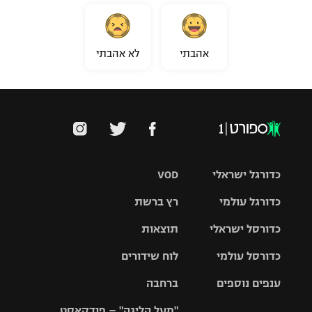
אהבתי
לא אהבתי
כדורגל ישראלי
VOD
כדורגל עולמי
רץ ברשת
ליגת העל
כדורסל ישראלי
תוצאות
ליגת
ליגה לאומית
האלופות
כדורסל עולמי
לוח שידורים
ליגת ווינר
סל
גביע הטוטו
ענפים נוספים
ברחבה
ליגה
NBA
אירופית
"מעל הליגה" – פודקאסט
ליגה לאומית