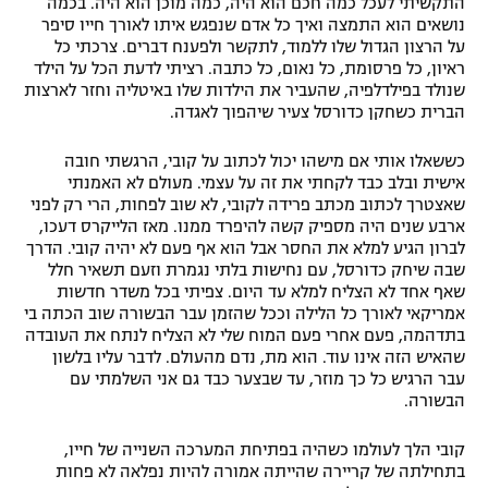
התקשיתי לעכל כמה חכם הוא היה, כמה מוכן הוא היה. בכמה
נושאים הוא התמצה ואיך כל אדם שנפגש איתו לאורך חייו סיפר
על הרצון הגדול שלו ללמוד, לתקשר ולפענח דברים. צרכתי כל
ראיון, כל פרסומת, כל נאום, כל כתבה. רציתי לדעת הכל על הילד
שנולד בפילדלפיה, שהעביר את הילדות שלו באיטליה וחזר לארצות
הברית כשחקן כדורסל צעיר שיהפוך לאגדה.
כששאלו אותי אם מישהו יכול לכתוב על קובי, הרגשתי חובה
אישית ובלב כבד לקחתי את זה על עצמי. מעולם לא האמנתי
שאצטרך לכתוב מכתב פרידה לקובי, לא שוב לפחות, הרי רק לפני
ארבע שנים היה מספיק קשה להיפרד ממנו. מאז הלייקרס דעכו,
לברון הגיע למלא את החסר אבל הוא אף פעם לא יהיה קובי. הדרך
שבה שיחק כדורסל, עם נחישות בלתי נגמרת וזעם תשאיר חלל
שאף אחד לא הצליח למלא עד היום. צפיתי בכל משדר חדשות
אמריקאי לאורך כל הלילה וככל שהזמן עבר הבשורה שוב הכתה בי
בתדהמה, פעם אחרי פעם המוח שלי לא הצליח לנתח את העובדה
שהאיש הזה אינו עוד. הוא מת, נדם מהעולם. לדבר עליו בלשון
עבר הרגיש כל כך מוזר, עד שבצער כבד גם אני השלמתי עם
הבשורה.
קובי הלך לעולמו כשהיה בפתיחת המערכה השנייה של חייו,
בתחילתה של קריירה שהייתה אמורה להיות נפלאה לא פחות