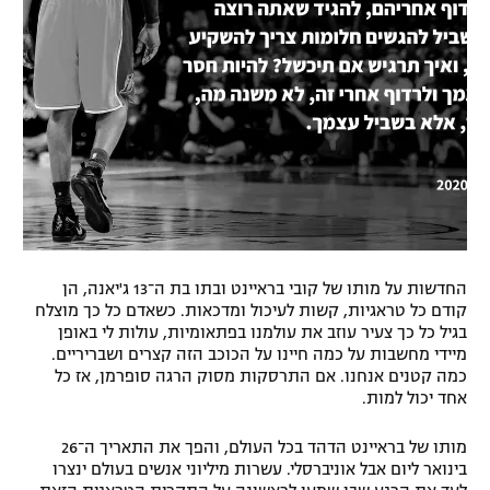
רשיון להקרנה פומבית לבית עסק
הצטרפות לחבילת הערוצים
לוח דרושים – ג'ובנט
תגיות
המגזין
החדשות על מותו של קובי בראיינט ובתו בת ה־13 ג'יאנה, הן
קודם כל טראגיות, קשות לעיכול ומדכאות. כשאדם כל כך מוצלח
בגיל כל כך צעיר עוזב את עולמנו בפתאומיות, עולות לי באופן
מיידי מחשבות על כמה חיינו על הכוכב הזה קצרים ושבריריים.
כמה קטנים אנחנו. אם התרסקות מסוק הרגה סופרמן, אז כל
אחד יכול למות.
מותו של בראיינט הדהד בכל העולם, והפך את התאריך ה־26
בינואר ליום אבל אוניברסלי. עשרות מיליוני אנשים בעולם ינצרו