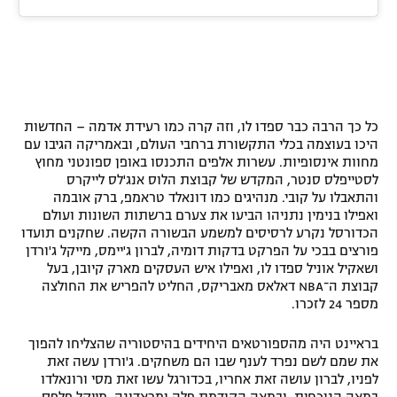
כל כך הרבה כבר ספדו לו, וזה קרה כמו רעידת אדמה – החדשות
היכו בעוצמה בכלי התקשורת ברחבי העולם, ובאמריקה הגיבו עם
מחוות אינסופיות. עשרות אלפים התכנסו באופן ספונטני מחוץ
לסטייפלס סנטר, המקדש של קבוצת הלוס אנג'לס לייקרס
והתאבלו על קובי. מנהיגים כמו דונאלד טראמפ, ברק אובמה
ואפילו בנימין נתניהו הביעו את צערם ברשתות השונות ועולם
הכדורסל נקרע לרסיסים למשמע הבשורה הקשה. שחקנים תועדו
פורצים בבכי על הפרקט בדקות דומיה, לברון ג'יימס, מייקל ג'ורדן
ושאקיל אוניל ספדו לו, ואפילו איש העסקים מארק קיובן, בעל
קבוצת ה־NBA דאלאס מאבריקס, החליט להפריש את החולצה
מספר 24 לזכרו.
בראיינט היה מהספורטאים היחידים בהיסטוריה שהצליחו להפוך
את שמם לשם נפרד לענף שבו הם משחקים. ג'ורדן עשה זאת
לפניו, לברון עושה זאת אחריו, בכדורגל עשו זאת מסי ורונאלדו