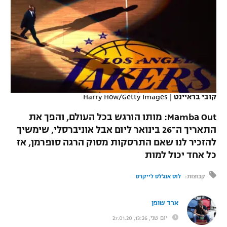
כדורסל נשים
נבחרת ישראל
יורוליג
ליגה ספרדית
טניס
VOD
מכבי תל אביב
מכבי חיפה
יורוקאפ
ליגה איטלקית
כדוריד
הפועל חולון
בית"ר ירושלים
רץ ברשת
ליגה צרפתית
כדורעף
הפועל ירושלים
מכבי תל אביב
ליגה הולנדית
קובי בראיינט
|
Harry How/Getty Images
שחייה
תוצאות
דני אבדיה
הפועל תל אביב
Mamba Out: מותו הורגש בכל העולם, והפך את
ליגה טורקית
ג'ודו
התאריך ה־26 בינואר ליום אבל אוניברסלי, שימשיך
הפועל חיפה
לוח שידורים
להזכיר לנו שאם התרסקות מסוק הרגה סופרמן, אז
ליגה סינית
אגרוף
כל אחד יכול למות
הפועל באר שבע
ליגה ברזילאית
ברחבה
ספורט אולימפי
קבוצות:
לוס אנג'לס לייקרס
מכבי נתניה
ליגות נוספות
UFC
ארד שופן
"מעל הליגה" – פודקאסט
בני יהודה
יום שני, 13:26, 27.01.20
היאבקות WWE