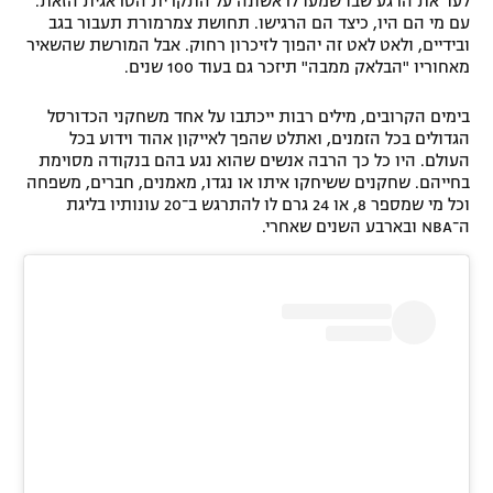
לעד את הרגע שבו שמעו לראשונה על התקרית הטראגית הזאת.
עם מי הם היו, כיצד הם הרגישו. תחושת צמרמורת תעבור בגב
ובידיים, ולאט לאט זה יהפוך לזיכרון רחוק. אבל המורשת שהשאיר
מאחוריו "הבלאק ממבה" תיזכר גם בעוד 100 שנים.
בימים הקרובים, מילים רבות ייכתבו על אחד משחקני הכדורסל
הגדולים בכל הזמנים, ואתלט שהפך לאייקון אהוד וידוע בכל
העולם. היו כל כך הרבה אנשים שהוא נגע בהם בנקודה מסוימת
בחייהם. שחקנים ששיחקו איתו או נגדו, מאמנים, חברים, משפחה
וכל מי שמספר 8, או 24 גרם לו להתרגש ב־20 עונותיו בליגת
ה־NBA ובארבע השנים שאחרי.