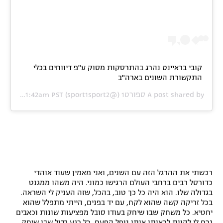
קובי בראיינט נהרג בהתרסקות מסוק ע"פ דיווחים בכלי
התקשורת השונים בארה"ב
A post shared by
ספורט1
(@sport1sport2) on
Jan 26, 2020 at 11:42am PST
רכשתי את ההרגל הזה עם השנים, ואני מאמין שעוד אוהדי
כדורסל רבים ברחבי העולם הרגישו כמוני. היה משהו ממגנט
בגדולה שלו. הוא היה כל כך טוב, בהכל, שזה העניק לי השראה.
בכל זריקה קשה שהוא לקח, עם יד בפנים, הייתי מתפלל שהוא
יחטיא. כל משחק שבו שיחק בעודו סובל מפציעות שונות וכאבים
גרם לי לקוות לראותו אותו נופל הפעם. כל רגע גדול שבו שיחק