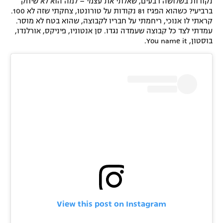
נקודות בשלושה רבעים, שאלתי את עצמי – למה הוא לא שיחק
ברביעי? כשהוא הפגיז 81 נקודות על טורונטו, צחקתי שזה לא 100.
קראתי לו אנוכי, ריחמתי על חבריו לקבוצה, שהוא בטח לא מוסר.
עמדתי לצד כל קבוצה שעמדה נגדו. סן אנטוניו, פיניקס, אורלנדו,
בוסטון, You name it.
View this post on Instagram