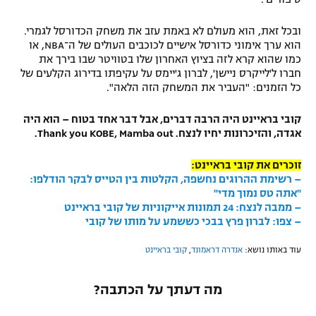
ובכל זאת, הוא מעולם לא באמת עזב את משחק הכדורסל לגמרי.
הוא ערך אימוני כדורסל אישיים לכוכבים העולים של ה־NBA, או
כמו שהוא קרא לזה בציוץ האחרון שלו בטוויטר שבו בירך את
חברו ל'לייקרס ניישן', לברון ג'יימס על עקיפתו בדירוג הקלעים של
כל הזמנים: "העביר את המשחק הזה הלאה".
קובי בראיינט היה הרבה דברים, אבל דבר אחד בטוח – הוא היה
אגדה, והזיכרונות יחיו לנצח. Thank you KOBE, Mamba out.
זוכרים את קובי בראיינט:
– רשימת ההרוגים נחשפה, הקלטות בין הטייס לבקר הודלפו:
"אתה טס נמוך מדי"
– ממבה לנצח: 24 תמונות אייקוניות של קובי בראיינט
– צפו: לברון פרץ בבכי כששמע על מותו של קובי
עוד באותו נושא:
אנדרה דראמונד
,
קובי בראיינט
מה דעתך על הכתבה?