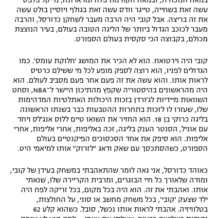
במאה הנוכחית, ובמאה הקודמת פלה ומראדונה, מייקל פלפס
עשה זאת בשחייה, טייגר וודס עשה זאת בגולף ויוסיין בולט עשה
את זה בריצה. אבל קובי היה הרבה מעבר לשחקן כדורסל, והרבה
מעבר לכוכב הגדול ביותר של הליגה הטובה בעולם, בעיר הנוצצת
מכולם, בקבוצה הכי סקסית בעולם הספורט.
קובי היה וירטואוז. הוא לא הכיר את המושג 'חלוקת עומס'. כמו
הגדולים לפניו, הוא רוצה לספק מופע לכל מי ששילם כרטיס
לראות אותו. והוא עשה את זה פעם אחר פעם מסביב לעולם. הוא
היה מהראשונים בהיסטוריה שקפץ מהתיכון היישר ל־NBA, וסחט
השוואות מיידיות לג'ורדן בזכות היכולות האתלטיות המדהימות
שלו, שעזרו לו לזכות בתחרות ההטבעות כבר בשנתו הראשונה
בליגה כרוקי בן 18. הוא החזיר את השואו טיים ללוס אנג'לס ויחד
עם אוניל, הסנטר הענק בליגה, זכה באליפות, אחרי אליפות, אחרי
אליפות. הוא סיפק את אחד הסכסוכים הפיקנטיים בעולם
הספורט, כשהסתכסך עם שאק ודאג "לזרוק" אותו למיאמי היט.
כאוהד כדורסל, אני גאה לומר שהתאהבתי במשחק בעידן של קובי,
ומודה שלאורך כל חיי הבוגרים, ומרבית הקריירה שלו, שנאתי
אותו. ואהבתי את זה. הוא היה בכל מקום, בכל זריקה לפח היה
ילד שצעק 'קובי', בכל משחק מחשב או סוני, על החולצות,
בטלוויזיה. אהבתי לראות אותו נכשל, סובל. כשהוא קלע 62