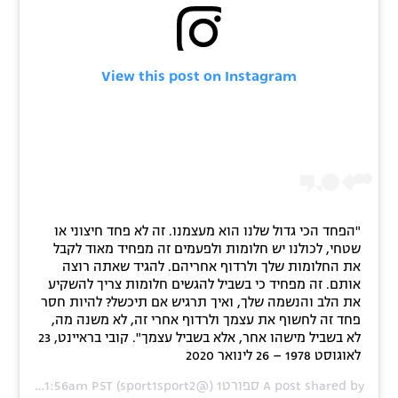
View this post on Instagram
"הפחד הכי גדול שלנו הוא מעצמנו. זה לא פחד חיצוני או
שטחי, לכולנו יש חלומות ולפעמים זה מפחיד מאוד לקבל
את החלומות שלך ולרדוף אחריהם. להגיד שאתה רוצה
אותם. זה מפחיד כי בשביל להגשים חלומות צריך להשקיע
את הלב והנשמה שלך, ואיך תרגיש אם תיכשל? להיות חסר
פחד זה לחשוף את עצמך ולרדוף אחרי זה, לא משנה מה,
לא בשביל מישהו אחר, אלא בשביל עצמך". קובי בראיינט, 23
לאוגוסט 1978 – 26 לינואר 2020
A post shared by
ספורט1
(@sport1sport2) on
Jan 27, 2020 at 1:56am PST