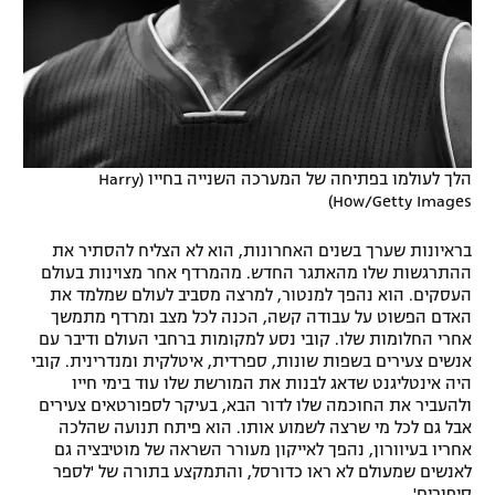
הלך לעולמו בפתיחה של המערכה השנייה בחייו (Harry
How/Getty Images)
בראיונות שערך בשנים האחרונות, הוא לא הצליח להסתיר את
ההתרגשות שלו מהאתגר החדש. מהמרדף אחר מצוינות בעולם
העסקים. הוא נהפך למנטור, למרצה מסביב לעולם שמלמד את
האדם הפשוט על עבודה קשה, הכנה לכל מצב ומרדף מתמשך
אחרי החלומות שלו. קובי נסע למקומות ברחבי העולם ודיבר עם
אנשים צעירים בשפות שונות, ספרדית, איטלקית ומנדרינית. קובי
היה אינטליגנט שדאג לבנות את המורשת שלו עוד בימי חייו
ולהעביר את החוכמה שלו לדור הבא, בעיקר לספורטאים צעירים
אבל גם לכל מי שרצה לשמוע אותו. הוא פיתח תנועה שהלכה
אחריו בעיוורון, נהפך לאייקון מעורר השראה של מוטיבציה גם
לאנשים שמעולם לא ראו כדורסל, והתמקצע בתורה של 'לספר
סיפורים'.