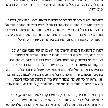
גרם לו להתעלות, וככל שהבמה הייתה גדולה יותר, כך הוא הרגיש
טוב יותר.
למעשה, לא הצלחתי להתחבר לדמות הזאת, לרשע הנצחי, לווינר
הבלתי מעורער הזה ולהתאהב בו עד לשלוש הדקות האחרונות על
מגרש הכדורסל ב־13 לאפריל 2016. כשצרחתי מהתרגשות כמו ילד
בזמן שצפיתי בהדרן המכובד והמפואר ביותר בהיסטוריה של עולם
הספורט. באקורד הסיום המרגש ביותר של שחקן כדורסל.
למרות השנאה המרה, ידעתי מה חשיבותו של קובי עבור עולם
הכדורסל, ידעתי מה הפרידה ממנו אומרת והחלטתי לצפות
בשידור חי במשחק הפרישה שלו. שלוש דקות הסיום באמת היו
הדקות הראשונות בקריירה שלו שגרמו לי להבין הרבה על קובי
בראיינט האדם, ועל ה'ממבה מנטאליטי' שעליה ידובר כל כך הרבה
בשנים הבאות. זה היה כמעט בלתי נתפס בעיניי, לצפות בבחור בן
38, שלאורך כל העונה נצפה קורס פיזית תחת המאמץ הכבד,
מוצא בעצמו כוחות לעוד משחק אחד אחרון, לעוד רגע קסום אחד.
וכך, כמו בסרטים, בפיגור 10, שלוש דקות לסיום המשחק, קובי
סחף את הלייקרס לניצחון פרידה בסטייפלס סנטר, ניצח ברבע
האחרון 21:23 את יוטה ג'אז וסיים את המשחק האחרון שלו עם 60