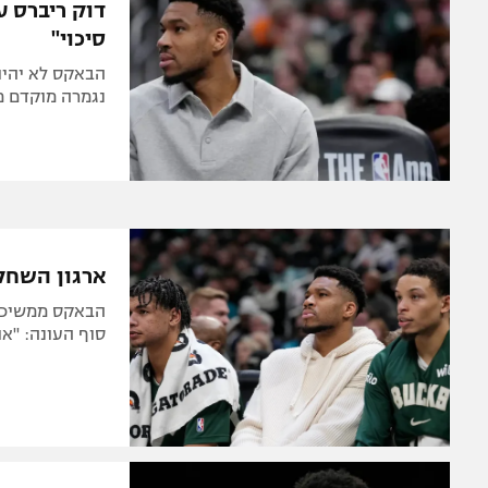
דוק ריברס ע
סיכוי"
נגמרה מוקדם מה
ארגון השחקנים של ה-NBA מא
הבאקס ממשיכים 
סוף העונה: "א