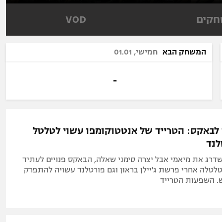
ל אביב
ליגה טורקית
תל אביב
ליגה סינית
קים
VOD
חיפה
ליגה ברזילאית
באר שבע
ליגות נוספות
המשחק הבא
חמישי, 01.01
תניה
דה
-
לבאקס: הטרייד של אנטטוקומפו עשוי לטלטל
לנד
דרג את מיאמי אבל יצרה סימני שאלה, הבאקס פנויים לעתיד
טלטלה אחרי פרשת ג'יילן בראון וגם פורטלנד עשויה להתפרק
. השפעות הטרייד