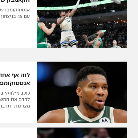
עם 45 בניצחון דנבר ביוטה, קוואי הוביל קאמבק מול גולדן סטייט
לזה אף אחד
אנטטוקומפו
כוכב מילווקי ב
לקדם את המשחק
מצוינות ותרבות