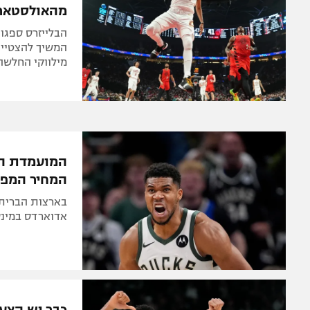
מהאולסטאר
המשיך להצטיין 
מילווקי החלשה
המועמדת המ
המחיר המפח
בארצות הברית 
אדוארדס במינס
כבר יש הצעו