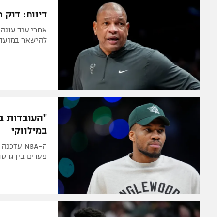
המגזין
דיווח: דוק ר
להישאר במועדון
"העובדות ב
במילווקי
ה-NBA עד
פערים בין גרס