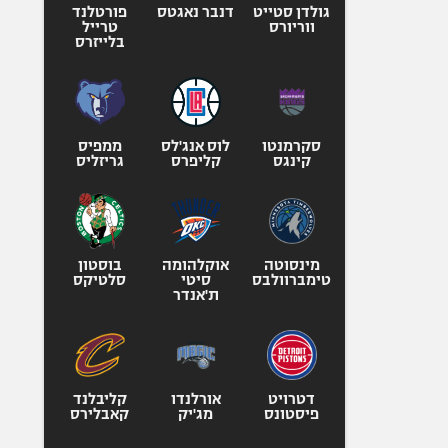
גולדן סטייט
דנבר נאגטס
פורטלנד
ווריורס
טרייל
בלייזרס
סקרמנטו
לוס אנג'לס
ממפיס
קינגס
קליפרס
גריזליס
מינסוטה
אוקלהומה
בוסטון
טימברוולבס
סיטי
סלטיקס
ת'אנדר
דטרויט
אורלנדו
קליבלנד
פיסטונס
מג'יק
קאבלירס