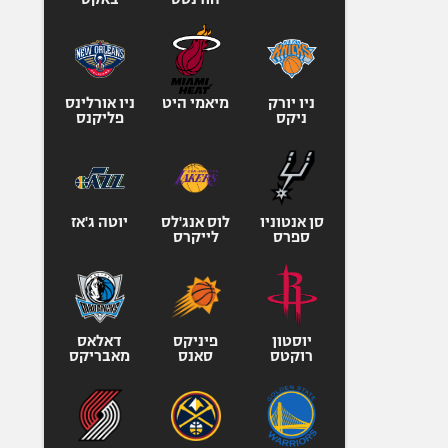
היאבקות WWE
אופניים
ספורט מוטורי
כדורמים
ניו יורק
מיאמי היט
ניו אורלינס
ניקס
פליקנס
פוטבול אמריקאי NFL
בייסבול MLB
ספורט אתגרי
ואקסטרים
סן אנטוניו
לוס אנג'לס
יוטה ג'אז
אומנויות לחימה
ספרס
לייקרס
גיימינג E-Sports
יוסטון
פיניקס
דאלאס
רוקטס
סאנס
מאבריקס