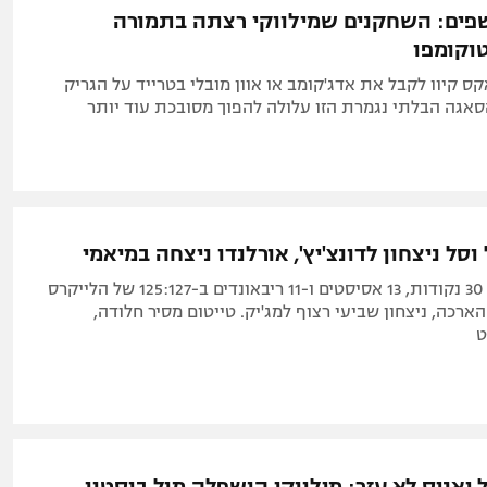
פים: השחקנים שמילווקי רצתה בתמורה
וקומפו
ES, הבאקס קיוו לקבל את אדג'קומב או אוון מובלי בטרייד על הגריק
הסאגה הבלתי נגמרת הזו עלולה להפוך מסובכת עוד יותר
וסל ניצחון לדונצ'יץ', אורלנדו ניצחה במיאמי
הכוכב סיים עם 30 נקודות, 13 אסיסטים ו-11 ריבאונדים ב-125:127 של הלייקרס
ארכה, ניצחון שביעי רצוף למג'יק. טייטום מסיר חלודה,
ט
אניס לא עזר: מילווקי הושפלה מול בוסטון