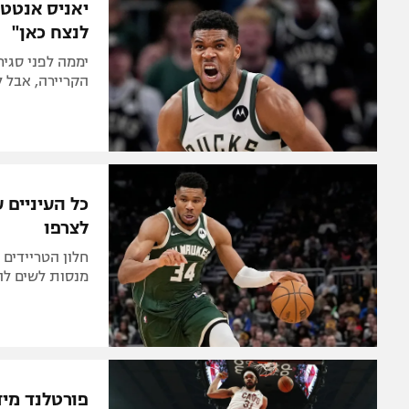
יאניס אנטטו
לנצח כאן"
יממה לפני סגיר
הקריירה, אבל ל
כל העיניים 
לצרפו
חלון הטריידים 
מנסות לשים לה 
פורטלנד מיד