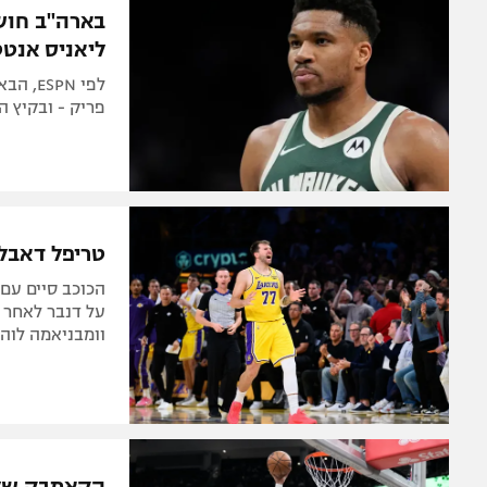
בארה"ב חוש
ליאניס אנטט
לפי PN
פריק - ובקיץ 
טריפל דאבל 
על דנבר לאחר ה
וומבניאמה לוה
הקאמבק של י