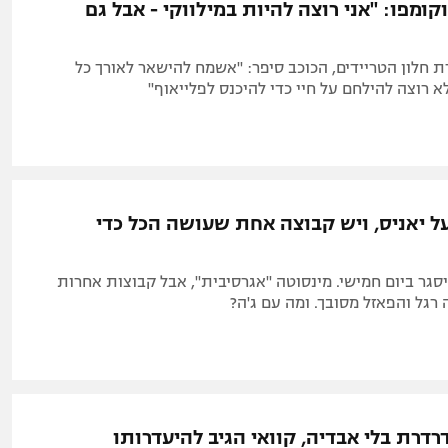
קומפו: "אני רוצה להיות במילווקי - אבל גם
ת חלון הטריידים, הכוכב סיפר: "אשמח להישאר לאורך כל
א רוצה להילחם על חיי כדי להיכנס לפלייאוף"
על יאניס, ויש קבוצה אחת שעושה הכל כדי
יסגר ביום חמישי. מינסוטה "אגרסיבית", אבל קבוצות אחרות
רגל והפאזל מסובך. ומה עם ג'ה?
רדרת בלי אבדיה, קוואי הגיב להיעדרותו