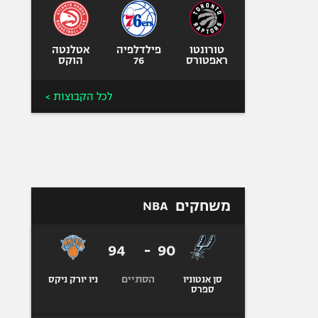
טורונטו
פילדלפיה
אטלנטה
ראפטורס
76
הוקס
לכל הקבוצות >
משחקים
NBA
94
-
90
הסתיים
ניו יורק ניקס
סן אנטוניו
ספרס