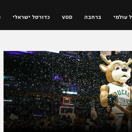
 עולמי
ברחבה
VOD
כדורסל ישראלי
ת
ל ישראלי
כדורגל עולמי
כדורסל ישראלי
על
ליגת האלופות
ליגת ווינר סל
אומית
ליגה אירופית
ליגה לאומית
וטו
ליגה אנגלית
כדורסל נשים
ים
ליגה גרמנית
מכבי תל אביב
מדינה
ליגה ספרדית
הפועל חולון
ישראל
ליגה איטלקית
הפועל ירושלים
יפה
ליגה צרפתית
דני אבדיה
רושלים
ליגה הולנדית