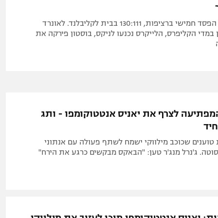
הבלייזרס ספגו הפסד חמישי ברציפות, 130:111 בבית לקליבלנד. לאונרד
במדי הקליפרס, הלייקרס נכנעו לניקס, בוסטון פירקה את
פתיעה לצרף את יאניס אנטטוקומפו - ותג
יד
טוענים שכוכב מילווקי ישמח לשתף פעולה עם אנתוני
וטה. ג'נרל מנג'ר טען: "הבאקס מבקשים כרגע את הירח"
ת: יאניס אנטטוקומפו מוכן לעזוב את מילווקי