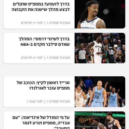
בדרך לזעזוע? בממפיס שוקלים
רשיון להקרנה פומבית לבית עסק
לבצע מהלך שישנה את הקבוצה
הצטרפות לחבילת הערוצים
מערכת ספורט 1 | לפני 9 חודשים
לוח דרושים – ג'ובנט
בדרך לשינוי דרמטי: המהלך
שאדם סילבר מקדם ב-NBA
תגיות
מערכת ספורט 1 | לפני 9 חודשים
המגזין
טרייד ראשון לקיץ: הכוכב של
ממפיס עובר לאורלנדו
מערכת ספורט 1 | לפני שנה 1
על פי המודל של אינדיאנה: "עם
אבדיה, ממפיס תגיע לגמר
המערב"