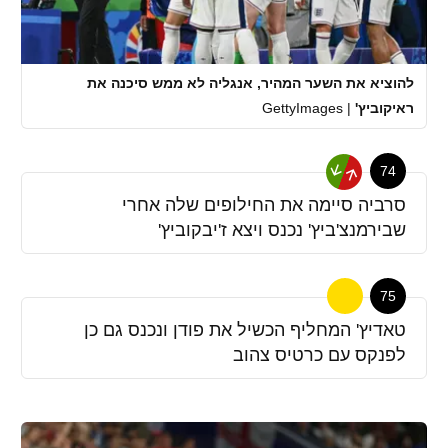
להוציא את השער המהיר, אנגליה לא ממש סיכנה את
ראיקוביץ'
|
GettyImages
74
סרביה סיימה את החילופים שלה אחרי
שבירמנצ'ביץ' נכנס ויצא ז'יבקוביץ'
75
טאדיץ' המחליף הכשיל את פודן ונכנס גם כן
לפנקס עם כרטיס צהוב