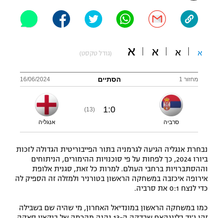
"מחצית בשכונה" – פודקאסט
אופניים
ספורט מוטורי
משתתפים וזוכים בפרסים
א
א
א
א
(גודל טקסט)
כדורמים
תקנון משתתפים וזוכים בפרסים
טניס
הסתיים
מחזור 1
16/06/2024
פוטבול אמריקאי NFL
תקנון עבור פעילות אלקטרה
1
:
0
(13)
גיימינג E-Sports
בייסבול MLB
תקנון עבור פעילות ספורט 1 – "מרלן"
סרביה
אנגליה
ספורט אתגרי ואקסטרים
תנאי שימוש
נבחרת אנגליה הגיעה לגרמניה בתור הפייבוריטית הגדולה לזכות
ביורו 2024, כך לפחות על פי סוכנויות ההימורים, הניתוחים
אומנויות לחימה
וההסתברויות ברחבי העולם. למרות כל זאת, סגנית אלופת
מדיניות פרטיות
אירופה איכזבה במשחקה הראשון בטורניר ולמזלה זה הספיק לה
גיימינג E-Sports
כדי לנצח 0:1 את סרביה.
תקנון פעילות ספורט 1
כמו במשחקה הראשון במונדיאל האחרון, מי שהיה שם בשבילה
זהו ג'וד בלינגהאם שבדקה ה-13 נהנה מהרמה של בוקאיו סאקה