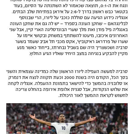
ונגח את ה-0:1, תוצאה שכאמור לא השתנתה עד הסיום, בעוד
רשיון להקרנה פומבית לבית עסק
בקטאר כבש ראשון בדרך ל-2:6 על איראן בפתיחת שלב הבתים.
אנגליה כידוע הגיעה עם סוללת כוכבי על ליורו, הרי שבנוסף
הצטרפות לחבילת הערוצים
לבלינגהאם – שחקן העונה בספרד – יש לה גם את שחקן העונה
באנגליה פיל פודן ואת מלך שערי הבונדסליגה הארי קיין, אבל שני
האחרונים איכזבו, מיעטו להשתתף במשחק ובקושי איימו על
לוח דרושים – ג'ובנט
שערו של פרדראג ראיקוביץ', אקס מכבי תל אביב שעמד בשער
סרביה ושכשצריך היה שם בשביל נבחרתו, בייחוד כאשר מנע
תגיות
מקיין להבקיע בנגיחה במצב היחיד שאליו הגיע החלוץ.
המגזין
סרביה למעשה העפילה ליורו הראשון שלה כמדינה עצמאית והשני
בסך הכל, הקודם היה בשנת 2000 וכעת תקווה לנצח את דנמרק
או סלובניה בהמשך כדי להישאר בתמונת ההעפלה. אנגליה לקחה
את שלוש הנקודות, אבל סגנית אלופת אירופה בהחלט צריכה
לחשוש לקראת ההמשך לאור היכולת.