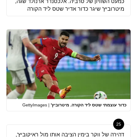
כמעט השוויון של סרביה. אלכסנדר ארנולד שגה,
מיטרוביץ' שיגר כדור אדיר שטס ליד הקורה
כדור עוצמתי שטס ליד הקורה. מיטרוביץ'
|
GettyImages
25
דהירה של ווקר בימין הציבה אותו מול ראיקוביץ',