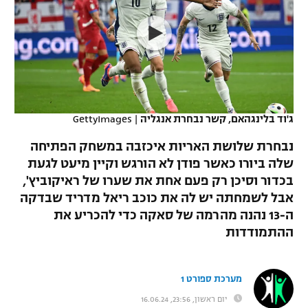
כדורסל נשים
נבחרת ישראל
יורוליג
ליגה ספרדית
טניס
VOD
מכבי תל אביב
מכבי חיפה
יורוקאפ
ליגה איטלקית
כדוריד
הפועל חולון
בית"ר ירושלים
רץ ברשת
ליגה צרפתית
כדורעף
הפועל ירושלים
מכבי תל אביב
ג'וד בלינגהאם, קשר נבחרת אנגליה
|
GettyImages
ליגה הולנדית
שחייה
תוצאות
דני אבדיה
נבחרת שלושת האריות איכזבה במשחק הפתיחה
הפועל תל אביב
שלה ביורו כאשר פודן לא הורגש וקיין מיעט לגעת
ליגה טורקית
ג'ודו
בכדור וסיכן רק פעם אחת את שערו של ראיקוביץ',
הפועל חיפה
לוח שידורים
ליגה סינית
אבל לשמחתה יש לה את כוכב ריאל מדריד שבדקה
אגרוף
ה-13 נהנה מהרמה של סאקה כדי להכריע את
הפועל באר שבע
ליגה ברזילאית
ההתמודדות
ברחבה
ספורט אולימפי
מכבי נתניה
ליגות נוספות
UFC
"מעל הליגה" – פודקאסט
מערכת ספורט 1
בני יהודה
יום ראשון, 23:56, 16.06.24
היאבקות WWE