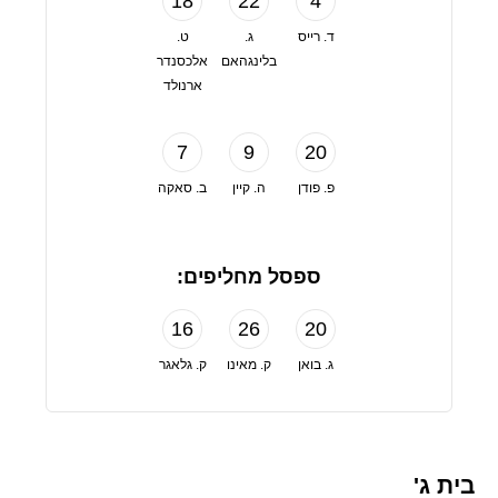
18
22
4
ד. רייס
ג.
ט.
בלינגהאם
אלכסנדר
ארנולד
7
9
20
פ. פודן
ה. קיין
ב. סאקה
ספסל מחליפים:
16
26
20
ג. בואן
ק. מאינו
ק. גלאגר
בית ג'