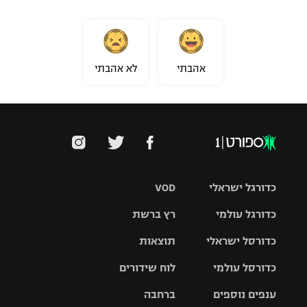
אהבתי
לא אהבתי
כדורגל ישראלי
VOD
כדורגל עולמי
רץ ברשת
ליגת העל
כדורסל ישראלי
תוצאות
ליגת
ליגה לאומית
האלופות
כדורסל עולמי
לוח שידורים
ליגת ווינר
סל
גביע הטוטו
ענפים נוספים
ברחבה
ליגה
NBA