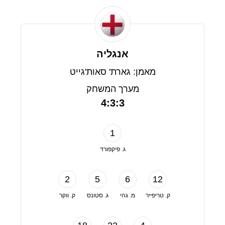
אנגליה
מאמן: גארת' סאות'גייט
מערך המשחק
4:3:3
1
ג. פיקפורד
2
5
6
12
ק. טריפייר
מ. גהי
ג. סטונס
ק. ווקר